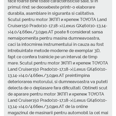
face foarte bine toate caracteristicile sale, si in
primul rind: se deosebeste printr-o elaborare
durabila, asamblare in siguranta si calitativa.
Scutul pentru motor ЗКПП и крепеж TOYOTA Land
Cruiser150 Prado(10-17,18->),Lexus GX460(10-13,14-
>)4.0/4.6бен./3,0диз.AT poate fi considerat sansa
nemaipomenita pentru masina dumneavoastra,
caci la intocmirea instrumentului in cauza au fost
intrebuintate metode moderne de exemplar 3D,
fapt ce confera trainicie pe un interval de timp
mare. Scutul pentru motor ЗКПП и крепеж TOYOTA
Land Cruiser150 Prado(10-17,18->),Lexus GX460(10-
13,14->)4.0/4.6бен./3,0диз.AT preintimpina
deteriorarea motorului, si dumneavoastra va puteti
delecta de o deplasare fara dificultati. Obtineti scut
de aparare pentru motor ЗКПП и крепеж TOYOTA
Land Cruiser150 Prado(10-17,18->),Lexus GX460(10-
13,14->)4.0/4.6бен./3,0диз.AT de la online
magazinul de masinarii pentru automobil la cel mai