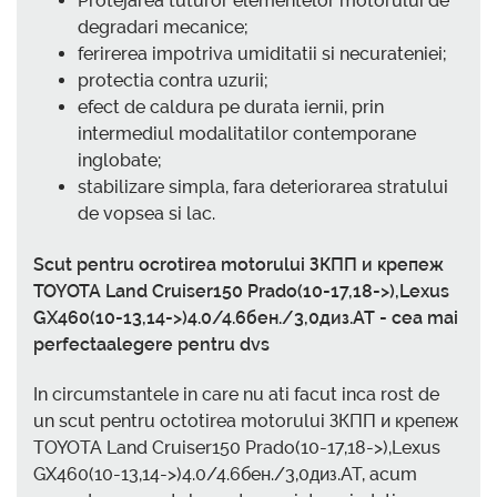
Protejarea tuturor elementelor motorului de
degradari mecanice;
ferirerea impotriva umiditatii si necurateniei;
protectia contra uzurii;
efect de caldura pe durata iernii, prin
intermediul modalitatilor contemporane
inglobate;
stabilizare simpla, fara deteriorarea stratului
de vopsea si lac.
Scut pentru ocrotirea motorului ЗКПП и крепеж
TOYOTA Land Cruiser150 Prado(10-17,18->),Lexus
GX460(10-13,14->)4.0/4.6бен./3,0диз.AT - cea mai
perfectaalegere pentru dvs
In circumstantele in care nu ati facut inca rost de
un scut pentru octotirea motorului ЗКПП и крепеж
TOYOTA Land Cruiser150 Prado(10-17,18->),Lexus
GX460(10-13,14->)4.0/4.6бен./3,0диз.AT, acum