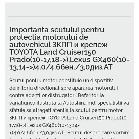
Importanta scutului pentru
protectia motorului de
autovehicul ЗКПП и крепеж
TOYOTA Land Cruiser150
Prado(10-17,18->),Lexus GX460(10-
13,14->)4.0/4.6бен./3,0диз.AT
Scutul pentru motor constituie un dispozitiv
definitoriu directionat spre apararea motorului
contra agentilor distrugatori. Referitor la
variatiunea ilustrata la Autoshina.md, specialistii va
sfatuie sa atrageti atentia la scutul pentru motor
ЗКПП и крепеж TOYOTA Land Cruiser150 Prado(10-
17,18->),Lexus GX460(10-13,14-
>)4.0/4.6бен./3,0диз.AT . Scutul despre care vorbim