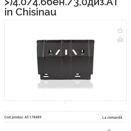
>)4.0/4.6бен./3,0диз.AT
in Chisinau
Cod produs: AT-178489
La comandă