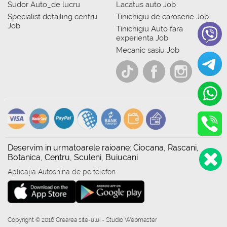
Sudor Auto_de lucru
Lacatus auto Job
Specialist detailing centru
Tinichigiu de caroserie Job
Job
Tinichigiu Auto fara
experienta Job
Mecanic sasiu Job
Deservim in urmatoarele raioane: Ciocana, Rascani,
Botanica, Centru, Sculeni, Buiucani
Aplicația Autoshina de pe telefon
Copyright © 2016 Crearea site-ului - Studio Webmaster