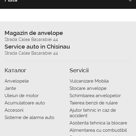
Magazin de anvelope
Strada Calea Basarabiei 44
Service auto in Chisinau
Strada Calea Basarabiei 44
Каталог
Servicii
Anvelopele
Vulcanizare Mobila
Jante
Stocare anvelope
Uleiuri de motor
Schimbarea anvelopelor
Acumulatoare auto
Taierea benzii de rulare
Accesorii
Ajutor tehnic in caz de
accident
Sisteme de alarma auto
Asistenta tehnica la blocare
Alimentarea cu combustibil