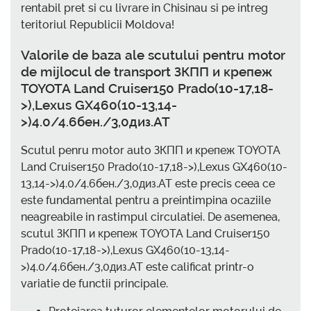
rentabil pret si cu livrare in Chisinau si pe intreg
teritoriul Republicii Moldova!
Valorile de baza ale scutului pentru motor
de mijlocul de transport ЗКПП и крепеж
TOYOTA Land Cruiser150 Prado(10-17,18-
>),Lexus GX460(10-13,14-
>)4.0/4.6бен./3,0диз.AT
Scutul penru motor auto ЗКПП и крепеж TOYOTA
Land Cruiser150 Prado(10-17,18->),Lexus GX460(10-
13,14->)4.0/4.6бен./3,0диз.AT este precis ceea ce
este fundamental pentru a preintimpina ocaziile
neagreabile in rastimpul circulatiei. De asemenea,
scutul ЗКПП и крепеж TOYOTA Land Cruiser150
Prado(10-17,18->),Lexus GX460(10-13,14-
>)4.0/4.6бен./3,0диз.AT este calificat printr-o
variatie de functii principale.