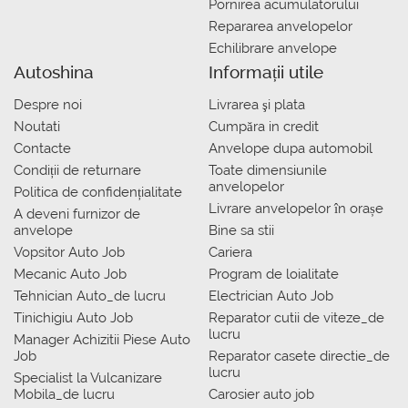
Pornirea acumulatorului
Repararea anvelopelor
Echilibrare anvelope
Autoshina
Informații utile
Despre noi
Livrarea şi plata
Noutati
Сumpăra in credit
Contacte
Anvelope dupa automobil
Condiții de returnare
Toate dimensiunile
anvelopelor
Politica de confidențialitate
Livrare anvelopelor în orașe
A deveni furnizor de
anvelope
Bine sa stii
Vopsitor Auto Job
Cariera
Mecanic Auto Job
Program de loialitate
Tehnician Auto_de lucru
Electrician Auto Job
Tinichigiu Auto Job
Reparator cutii de viteze_de
lucru
Manager Achizitii Piese Auto
Job
Reparator casete directie_de
lucru
Specialist la Vulcanizare
Mobila_de lucru
Carosier auto job