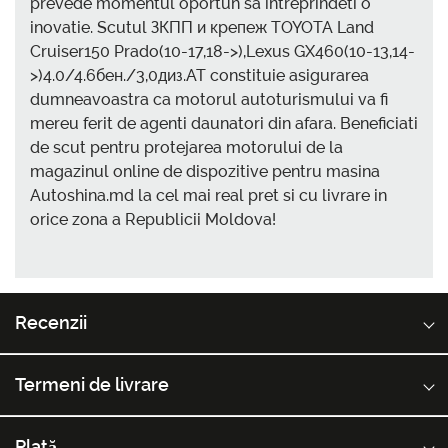
prevede momentul oportun sa intreprindeti o
inovatie. Scutul ЗКПП и крепеж TOYOTA Land
Cruiser150 Prado(10-17,18->),Lexus GX460(10-13,14-
>)4.0/4.6бен./3,0диз.AT constituie asigurarea
dumneavoastra ca motorul autoturismului va fi
mereu ferit de agenti daunatori din afara. Beneficiati
de scut pentru protejarea motorului de la
magazinul online de dispozitive pentru masina
Autoshina.md la cel mai real pret si cu livrare in
orice zona a Republicii Moldova!
Recenzii
Termeni de livrare
Plată