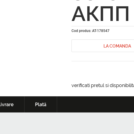
АКПП 
Cod produs: AT-178547
LA COMANDA
verificati pretul si disponibil
ivrare
Plată