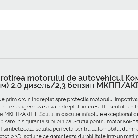
ocrotirea motorului de autovehicul
мм) 2,0 дизель/2,3 бензин МКПП/А
 prim ordin indreptat spre protectia motorului impotriva d
tantii va sugereaza sa va indreptati interesul la scutul
 МКПП/АКПП . Scutul in discutie infaptuie exceptional de 
, amplsare in siguranta si prielnica. Scutul pentru motor
imbolizeaza solutia perfecta pentru automobilul dumneavo
prototip 3D, actiune ce garanteaza durabilitate intr-un ra