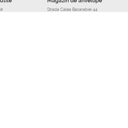
utile
Magazin de anvelope
ta
Strada Calea Basarabiei 44
edit
Service auto in Chisinau
a automobil
unile anvelopelor
Strada Calea Basarabiei 44
pelor în orașe
alitate
Aplicația Autoshina de pe telefon
itii Piese Auto Job
 Vulcanizare Mobila_de
 lucru
ailing centru Job
caroserie Job
o fara experienta Job
u Job