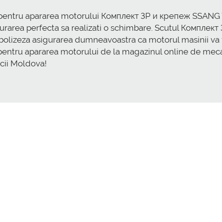
cut pentru apararea motorului Комплект ЗР и крепеж SSANG
area perfecta sa realizati o schimbare. Scutul Компле
izeza asigurarea dumneavoastra ca motorul masinii va fi
 scut pentru apararea motorului de la magazinul online de 
icii Moldova!