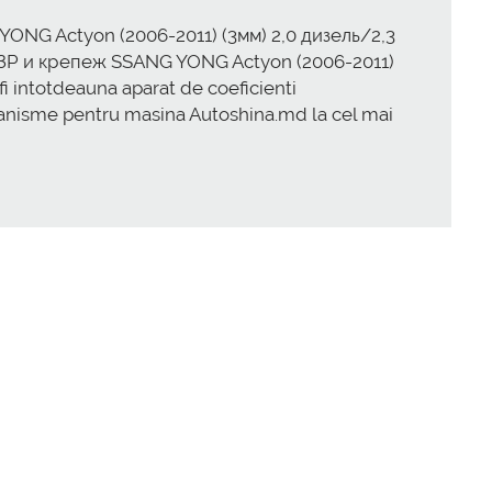
 YONG Actyon (2006-2011) (3мм) 2,0 дизель/2,3
кт ЗР и крепеж SSANG YONG Actyon (2006-2011)
 intotdeauna aparat de coeficienti
mecanisme pentru masina Autoshina.md la cel mai