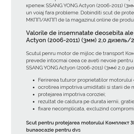
крепеж SSANG YONG Actyon (2006-2011) (3мм) 
un voiaj fara probleme. Dobinditi scut de pr
МКПП/АКПП de la magazinul online de produse a
Valorile de insemnatate deosebita a
Actyon (2006-2011) (3мм) 2,0 дизел
Scutul penru motor de mijloc de transport 
prevede intocmai ceea ce aveti nevoie pentru
SSANG YONG Actyon (2006-2011) (3мм) 2,0 дизе
Ferirerea tuturor proprietatilor motorului
ocrotirea impotriva umiditatii si starii de
protejarea impotriva coroziei;
rezultat de caldura pe durata iernii, grat
fixare necomplicata, excluzind compromite
Scut pentru protejarea motorului Комплект
bunaocazie pentru dvs