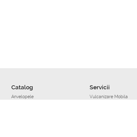
Catalog
Servicii
Anvelopele
Vulcanizare Mobila
Jante
Stocare anvelope
Uleiuri de motor
Schimbarea anvelopelo
Acumulatoare auto
Taierea benzii de rulare
Accesorii
Ajutor tehnic in caz de 
Sisteme de alarma auto
Asistenta tehnica la blo