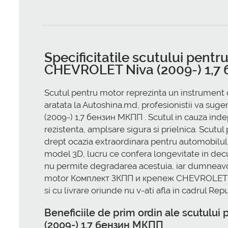
Specificitatile scutului pen
CHEVROLET Niva (2009-) 1,7
Scutul pentru motor reprezinta un instrument d
aratata la Autoshina.md, profesionistii va s
(2009-) 1,7 бензин МКПП . Scutul in cauza indep
rezistenta, amplsare sigura si prielnica. Sc
drept ocazia extraordinara pentru automobilul 
model 3D, lucru ce confera longevitate in d
nu permite degradarea acestuia, iar dumneavoas
motor Комплект ЗКПП и крепеж CHEVROLET Niva
si cu livrare oriunde nu v-ati afla in cadrul Rep
Beneficiile de prim ordin ale scutul
(2009-) 1,7 бензин МКПП