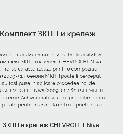
ism Комплект ЗКПП и крепеж
metrilor daunatori. Privitor la diversitatea
otor Комплект ЗКПП и крепеж CHEVROLET Niva
nume: se caracterizeaza printr-o compozitie
 (2009-) 1,7 бензин МКПП poate fi perceput
 au fost puse in aplicare procedee noi de
пеж CHEVROLET Niva (2009-) 1,7 бензин МКПП
robleme. Achizitionati scut de protectie pentru
rate pentru masina la cel mai prielnic pret
плект ЗКПП и крепеж CHEVROLET Niva