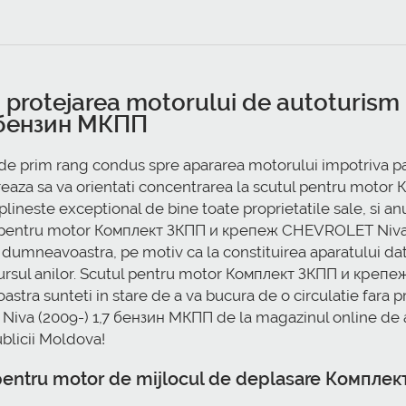
tru protejarea motorului de autotur
 бензин МКПП
e prim rang condus spre apararea motorului impotriva para
ugereaza sa va orientati concentrarea la scutul pentru m
lineste exceptional de bine toate proprietatile sale, si a
utul pentru motor Комплект ЗКПП и крепеж CHEVROLET Niva
dumneavoastra, pe motiv ca la constituirea aparatului dat
ecursul anilor. Scutul pentru motor Комплект ЗКПП и кре
tra sunteti in stare de a va bucura de o circulatie fara p
 (2009-) 1,7 бензин МКПП de la magazinul online de apa
ublicii Moldova!
ui pentru motor de mijlocul de deplasare Ком