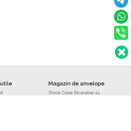
utile
Magazin de anvelope
ta
Strada Calea Basarabiei 44
edit
Service auto in Chisinau
a automobil
unile anvelopelor
Strada Calea Basarabiei 44
pelor în orașe