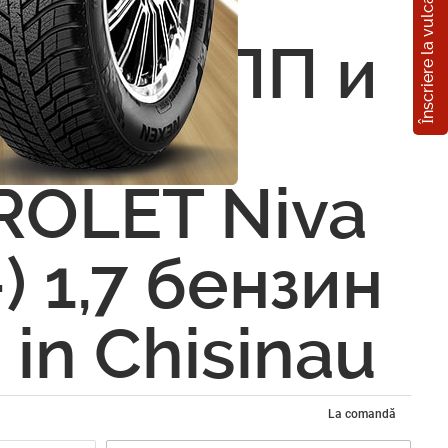
Înscriere la vulcanizare
ţie
ект ЗКПП и
еж
OLET Niva
) 1,7 бензин
in Chisinau
La comandă