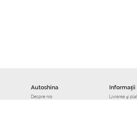
Autoshina
Informații 
Despre noi
Livrarea şi pla
Noutati
Сumpăra in cr
r
Cariera
Anvelope dup
Contacte
Toate dimensi
accident
Condiții de returnare
Livrare anvelo
care
Politica de confidențialitate
Bine sa stii