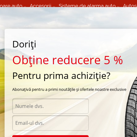
oare auto
Accesorii
Sisteme de alarma auto
Autos
60 066 000
+373 60 608 000
izare Mobila 24/7 non
Service auto in Chisinau
 toate regiunile
(L-V) 9:00 - 19:00
Doriți
(Sî) 09:00-19:00
Strada Calea Basarabiei 44
Obține reducere 5 %
Pentru prima achiziție?
и крепеж CHEVROLET Niva (2009-) 1,7 бензин МКПП in Chisinau
Abonațivă pentru a primi noutățile și ofertele noastre exclusive
Acceso