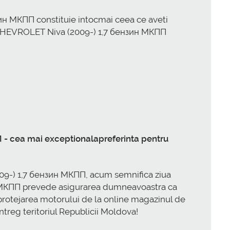
н МКПП constituie intocmai ceea ce aveti
пеж CHEVROLET Niva (2009-) 1,7 бензин МКПП
- cea mai exceptionalapreferinta pentru
09-) 1,7 бензин МКПП, acum semnifica ziua
н МКПП prevede asigurarea dumneavoastra ca
u protejarea motorului de la online magazinul de
ntreg teritoriul Republicii Moldova!