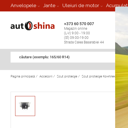
-
Anvelopele
Jante
Uleiuri de motor
Acumulat
+373 60 570 007
+373 
Magazin online
Vulcan
(L-V) 9:00 - 19:00
stop în
(Sî) 09:00-19:00
Strada Calea Basarabiei 44
căutare (exemplu: 165/60 R14)
Pagina principală
/
Accesorii
/
Scut protecţie
/
Scut protecţie Комплект ЗКПП 