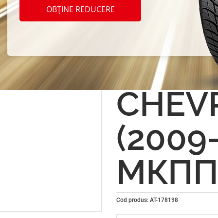
protec
OBȚINE REDUCERE
Компл
креп
CHEVR
(2009-
МКПП 
Cod produs: AT-178198