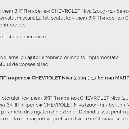
омплект ЗКПП и крепеж CHEVROLET Niva (2009-) 1,7 бензи
n intervalul miscarii. La fel, scutul Комплект ЗКПП и кре
 primordiale.
 de stricari mecanice;
de iarna, cu ajutorul tehnicelor innoite implementate;
ntului de vopsea si lac.
КПП и крепеж CHEVROLET Niva (2009-) 1,7 бензин МКПП 
ea motorului Комплект ЗКПП и крепеж CHEVROLET Niva (20
мплект ЗКПП и крепеж CHEVROLET Niva (2009-) 1,7 бензи
 parametri distrugatori din exterior. Dobinditi scut pentr
d la cel mai potrivit pret si cu livrare in Chisinau si pe i