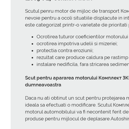
Scutul penru motor de mijloc de transport К
nevoie pentru a ocoli situatiile displacute i
este categorizat printr-o varietate de prioritati
Ocrotirea tuturor coeficientilor motorului
ocrotirea impotriva udelii si mizeriei;
protectia contra eroziunii;
rezultat care produce caldura pe rastimp 
instalare nedificila, fara stricarea sedime
Scut pentru apararea motorului Комплект З
dumneavoastra
Daca nu ati obtinut un scut pentru protejar
ideala sa efectuati o modificare. Scutul Ко
motorul automobilului va fi necontenit ferit de
produse pentru mijlocul de deplasare Autoshina.m