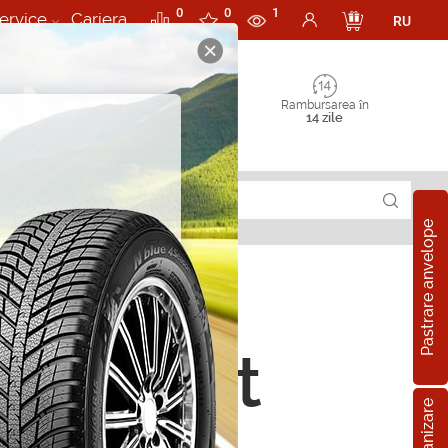
0
0
1
ervice
Cariera
RU
Rambursarea în
14 zile
Pastrare anvelope
rii Scut