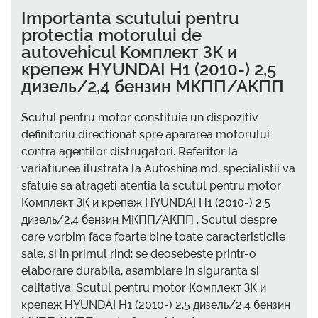
Importanta scutului pentru
protectia motorului de
autovehicul Комплект ЗК и
крепеж HYUNDAI H1 (2010-) 2,5
дизель/2,4 бензин МКПП/АКПП
Scutul pentru motor constituie un dispozitiv
definitoriu directionat spre apararea motorului
contra agentilor distrugatori. Referitor la
variatiunea ilustrata la Autoshina.md, specialistii va
sfatuie sa atrageti atentia la scutul pentru motor
Комплект ЗК и крепеж HYUNDAI H1 (2010-) 2,5
дизель/2,4 бензин МКПП/АКПП . Scutul despre
care vorbim face foarte bine toate caracteristicile
sale, si in primul rind: se deosebeste printr-o
elaborare durabila, asamblare in siguranta si
calitativa. Scutul pentru motor Комплект ЗК и
крепеж HYUNDAI H1 (2010-) 2,5 дизель/2,4 бензин