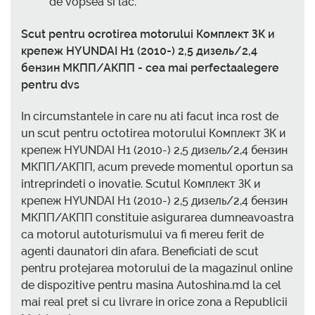
de vopsea si lac.
Scut pentru ocrotirea motorului Комплект ЗК и
крепеж HYUNDAI H1 (2010-) 2,5 дизель/2,4
бензин МКПП/АКПП - cea mai perfectaalegere
pentru dvs
In circumstantele in care nu ati facut inca rost de
un scut pentru octotirea motorului Комплект ЗК и
крепеж HYUNDAI H1 (2010-) 2,5 дизель/2,4 бензин
МКПП/АКПП, acum prevede momentul oportun sa
intreprindeti o inovatie. Scutul Комплект ЗК и
крепеж HYUNDAI H1 (2010-) 2,5 дизель/2,4 бензин
МКПП/АКПП constituie asigurarea dumneavoastra
ca motorul autoturismului va fi mereu ferit de
agenti daunatori din afara. Beneficiati de scut
pentru protejarea motorului de la magazinul online
de dispozitive pentru masina Autoshina.md la cel
mai real pret si cu livrare in orice zona a Republicii