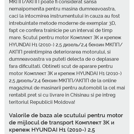
МКПП/АКПП poate fi considerat sansa
nemaipomenita pentru masina dumneavoastra,
caci la intocmirea instrumentului in cauza au fost
intrebuintate metode moderne de exemplar 3D,
fapt ce confera trainicie pe un interval de timp
mare. Scutul pentru motor Комплект ЗК и крепеж
HYUNDAI H1 (2010-) 2,5 дизель/2,4 бензин МКПП/
АКПП preintimpina deteriorarea motorului, si
dumneavoastra va puteti delecta de o deplasare
fara dificultati. Obtineti scut de aparare pentru
motor Комплект ЗК и крепеж HYUNDAI H1 (2010-)
2,5 дизель/2,4 бензин МКПП/АКПП de la online
magazinul de masinarii pentru automobil la cel mai
rentabil pret si cu livrare in Chisinau si pe intreg
teritoriul Republicii Moldova!
Valorile de baza ale scutului pentru motor
de mijlocul de transport Комплект ЗК и
крепеж HYUNDAI H1 (2010-) 2,5