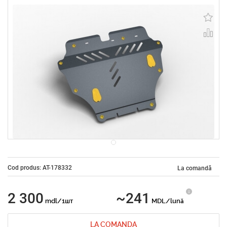
Cod produs: AT-178332
La comandă
2 300
~241
mdl/1шт
MDL/lună
LA COMANDA