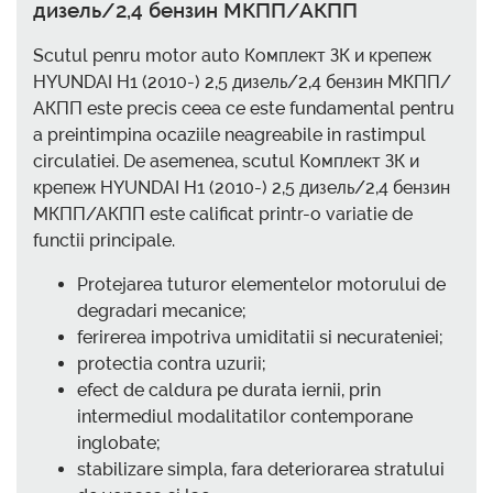
дизель/2,4 бензин МКПП/АКПП
Scutul penru motor auto Комплект ЗК и крепеж
HYUNDAI H1 (2010-) 2,5 дизель/2,4 бензин МКПП/
АКПП este precis ceea ce este fundamental pentru
a preintimpina ocaziile neagreabile in rastimpul
circulatiei. De asemenea, scutul Комплект ЗК и
крепеж HYUNDAI H1 (2010-) 2,5 дизель/2,4 бензин
МКПП/АКПП este calificat printr-o variatie de
functii principale.
Protejarea tuturor elementelor motorului de
degradari mecanice;
ferirerea impotriva umiditatii si necurateniei;
protectia contra uzurii;
efect de caldura pe durata iernii, prin
intermediul modalitatilor contemporane
inglobate;
stabilizare simpla, fara deteriorarea stratului