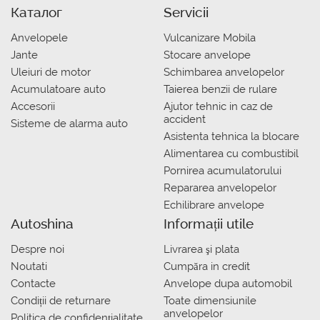
Каталог
Servicii
Anvelopele
Vulcanizare Mobila
Jante
Stocare anvelope
Uleiuri de motor
Schimbarea anvelopelor
Acumulatoare auto
Taierea benzii de rulare
Accesorii
Ajutor tehnic in caz de
accident
Sisteme de alarma auto
Asistenta tehnica la blocare
Alimentarea cu combustibil
Pornirea acumulatorului
Repararea anvelopelor
Echilibrare anvelope
Autoshina
Informații utile
Despre noi
Livrarea şi plata
Noutati
Сumpăra in credit
Contacte
Anvelope dupa automobil
Condiții de returnare
Toate dimensiunile
anvelopelor
Politica de confidențialitate