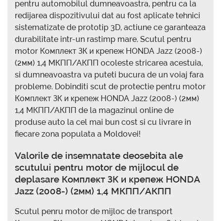
pentru automobilul dumneavoastra, pentru ca la
redijarea dispozitivului dat au fost aplicate tehnici
sistematizate de prototip 3D, actiune ce garanteaza
durabilitate intr-un rastimp mare. Scutul pentru
motor Комплект ЗК и крепеж HONDA Jazz (2008-)
(2мм) 1,4 МКПП/АКПП ocoleste stricarea acestuia,
si dumneavoastra va puteti bucura de un voiaj fara
probleme. Dobinditi scut de protectie pentru motor
Комплект ЗК и крепеж HONDA Jazz (2008-) (2мм)
1,4 МКПП/АКПП de la magazinul online de
produse auto la cel mai bun cost si cu livrare in
fiecare zona populata a Moldovei!
Valorile de insemnatate deosebita ale
scutului pentru motor de mijlocul de
deplasare Комплект ЗК и крепеж HONDA
Jazz (2008-) (2мм) 1,4 МКПП/АКПП
Scutul penru motor de mijloc de transport