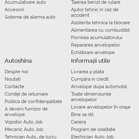
Acumulatoare auto
Taierea benzii de rulare
Accesorii
Ajutor tehnic in caz de
accident
Sisteme de alarma auto
Asistenta tehnica la blocare
Alimentarea cu combustibil
Pornirea acumulatorului
Repararea anvelopelor
Echilibrare anvelope
Autoshina
Informații utile
Despre noi
Livrarea şi plata
Noutati
Сumpăra in credit
Contacte
Anvelope dupa automobil
Condiții de returnare
Toate dimensiunile
anvelopelor
Politica de confidențialitate
Livrare anvelopelor în orașe
A deveni furnizor de
anvelope
Bine sa stii
Vopsitor Auto Job
Cariera
Mecanic Auto Job
Program de loialitate
Tehnician Auto_de lucru
Electrician Auto Job