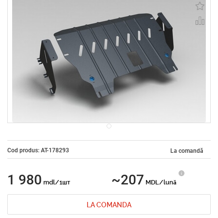
Cod produs: AT-178293
La comandă
1 980
~207
mdl/1шт
MDL/lună
LA COMANDA