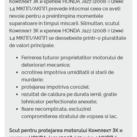
Комплект ЗК и крепеж HONDA Jazz (2008-) (2мм)
1,4 МКПП/АКПП prevede intocmai ceea ce aveti
nevoie pentru a preintimpina momentele
suparatoare in timpul miscarii. Silmultan, scutul
Комплект ЗК и крепеж HONDA Jazz (2008-) (2мм)
1,4 МКПП/АКПП se deosebeste printr-o pluralitate
de valori principale.
Ferirerea tuturor proprietatilor motorului de
deteriorari mecanice;
ocrotirea impotriva umiditatii si starii de
murdarie;
protejarea impotriva coroziei;
rezultat de caldura pe durata iernii, gratie
tehnicelor perfectionate anexate;
fixare necomplicata, excluzind
compromiterea stratului de vopsea si lac.
Scut pentru protejarea motorului Комплект ЗК и