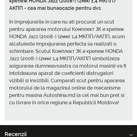
крепеж HONDA Jazz (2008-) (2мм) 1,4 МКПП/
АКПП - cea mai bunaocazie pentru dvs
In imprejurarile in care nu ati procurat un scut
pentru apararea motorului Комплект ЗК и крепеж
HONDA Jazz (2008-) (2мм) 1,4 МКПП/АКПП, acum
alcatuieste imprejurarea perfecta sa realizati o
schimbare. Scutul Комплект ЗК и крепеж HONDA
Jazz (2008-) (2мм) 1,4 МКПП/АКПП simbolizeza
asigurarea dumneavoastra ca motorul masinii va fi
intotdeauna aparat de coeficienti distrugatori
vizibili si invizibili. Cumparati scut pentru apararea
motorului de la magazinul online de mecanisme
pentru masina Autoshina.md la cel mai bun pret si
cu livrare in orice regiune a Republicii Moldova!
Recenzii