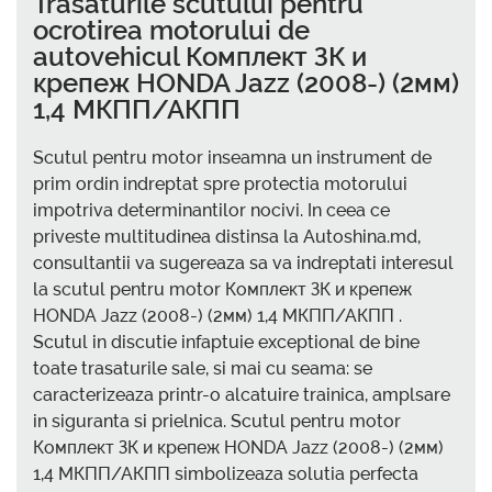
Trasaturile scutului pentru
ocrotirea motorului de
autovehicul Комплект ЗК и
крепеж HONDA Jazz (2008-) (2мм)
1,4 МКПП/АКПП
Scutul pentru motor inseamna un instrument de
prim ordin indreptat spre protectia motorului
impotriva determinantilor nocivi. In ceea ce
priveste multitudinea distinsa la Autoshina.md,
consultantii va sugereaza sa va indreptati interesul
la scutul pentru motor Комплект ЗК и крепеж
HONDA Jazz (2008-) (2мм) 1,4 МКПП/АКПП .
Scutul in discutie infaptuie exceptional de bine
toate trasaturile sale, si mai cu seama: se
caracterizeaza printr-o alcatuire trainica, amplsare
in siguranta si prielnica. Scutul pentru motor
Комплект ЗК и крепеж HONDA Jazz (2008-) (2мм)
1,4 МКПП/АКПП simbolizeaza solutia perfecta