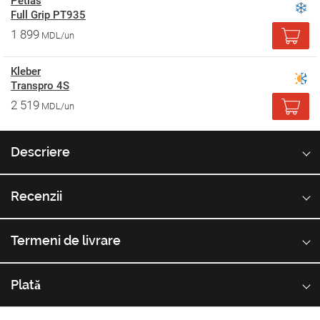
Petlas
Full Grip PT935
1 899
MDL/un
Kleber
Transpro 4S
2 519
MDL/un
Descriere
Recenzii
Termeni de livrare
Plată