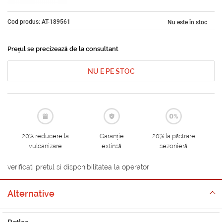
Cod produs: AT-189561
Nu este în stoc
Prețul se precizează de la consultant
NU E PE STOC
20% reducere la
Garanție
20% la păstrare
vulcanizare
extinsă
sezonieră
verificati pretul si disponibilitatea la operator
Alternative