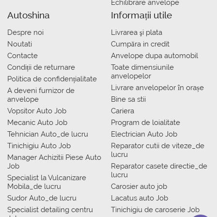
Echilibrare anvelope
Autoshina
Informații utile
Despre noi
Livrarea şi plata
Noutati
Сumpăra in credit
Contacte
Anvelope dupa automobil
Condiții de returnare
Toate dimensiunile
anvelopelor
Politica de confidențialitate
Livrare anvelopelor în orașe
A deveni furnizor de
anvelope
Bine sa stii
Vopsitor Auto Job
Cariera
Mecanic Auto Job
Program de loialitate
Tehnician Auto_de lucru
Electrician Auto Job
Tinichigiu Auto Job
Reparator cutii de viteze_de
lucru
Manager Achizitii Piese Auto
Job
Reparator casete directie_de
lucru
Specialist la Vulcanizare
Mobila_de lucru
Carosier auto job
Sudor Auto_de lucru
Lacatus auto Job
Specialist detailing centru
Tinichigiu de caroserie Job