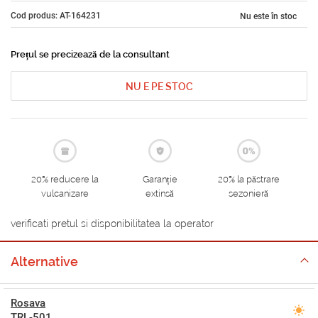
Cod produs: AT-164231
Nu este în stoc
Prețul se precizează de la consultant
NU E PE STOC
20% reducere la
Garanție
20% la păstrare
vulcanizare
extinsă
sezonieră
verificati pretul si disponibilitatea la operator
Alternative
Rosava
TRL-501