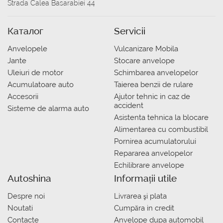
Strada Calea Basarabiei 44
Каталог
Servicii
Anvelopele
Vulcanizare Mobila
Jante
Stocare anvelope
Uleiuri de motor
Schimbarea anvelopelor
Acumulatoare auto
Taierea benzii de rulare
Accesorii
Ajutor tehnic in caz de
accident
Sisteme de alarma auto
Asistenta tehnica la blocare
Alimentarea cu combustibil
Pornirea acumulatorului
Repararea anvelopelor
Echilibrare anvelope
Autoshina
Informații utile
Despre noi
Livrarea şi plata
Noutati
Сumpăra in credit
Contacte
Anvelope dupa automobil