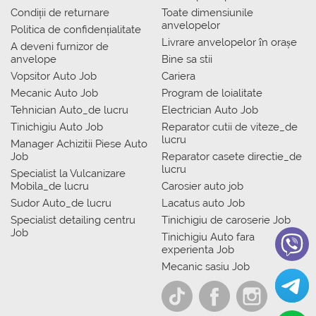
Condiții de returnare
Toate dimensiunile
anvelopelor
Politica de confidențialitate
Livrare anvelopelor în orașe
A deveni furnizor de
anvelope
Bine sa stii
Vopsitor Auto Job
Cariera
Mecanic Auto Job
Program de loialitate
Tehnician Auto_de lucru
Electrician Auto Job
Tinichigiu Auto Job
Reparator cutii de viteze_de
lucru
Manager Achizitii Piese Auto
Job
Reparator casete directie_de
lucru
Specialist la Vulcanizare
Mobila_de lucru
Carosier auto job
Sudor Auto_de lucru
Lacatus auto Job
Specialist detailing centru
Tinichigiu de caroserie Job
Job
Tinichigiu Auto fara
experienta Job
Mecanic sasiu Job