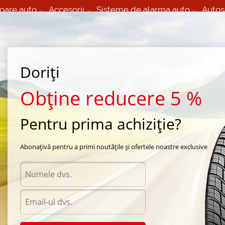
oare auto
Accesorii
Sisteme de alarma auto
Autos
60 066 000
+373 60 608 000
izare Mobila 24/7 non
Service auto in Chisinau
 toate regiunile
(L-V) 9:00 - 19:00
(Sî) 09:00-19:00
Strada Calea Basarabiei 44
Doriți
Obține reducere 5 %
Pentru prima achiziție?
atin
/
RP320
Abonațivă pentru a primi noutățile și ofertele noastre exclusive