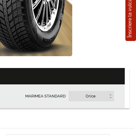
Înscriere la vulcanizare
e
Cumpărați
la credit
ună
MARIMEA STANDARD