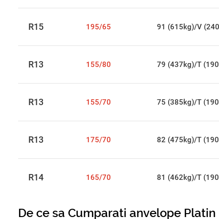
R15
195/65
91 (615kg)/V (24
R13
155/80
79 (437kg)/T (190
R13
155/70
75 (385kg)/T (190
R13
175/70
82 (475kg)/T (190
R14
165/70
81 (462kg)/T (190
De ce sa Cumparati anvelope Platin