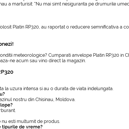
au a marturisit: "Nu mai simt nesiguranta pe drumurile umede.
u folosit Platin RP320, au raportat o reducere semnificativa 
nezi!
ce conditii meteorologice? Cumparati anvelope Platin RP320 in 
teaza-ne acum sau vino direct la magazin.
 RP320
a la uzura intensa si au o durata de viata indelungata.
au?
zinul nostru din Chisinau, Moldova.
elope?
rburant.
are nu esti multumit de produs.
 tipurile de vreme?