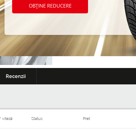
Garanție
Serviciul de anvelop
OBȚINE REDUCERE
extinsă
cadou
0
~0
De la:
MDL/un
MDL/ l
Recenzii
/ viteză
Status
Pret