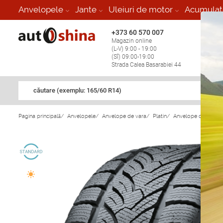
Anvelopele
Jante
Uleiuri de motor
Acumulat
+373 60 570 007
+373 
Magazin online
Vulcan
(L-V) 9:00 - 19:00
stop în
(Sî) 09:00-19:00
Strada Calea Basarabiei 44
căutare (exemplu: 165/60 R14)
Pagina principală
/
Anvelopele
/
Anvelope de vara
/
Platin
/
Anvelope de vara Pl