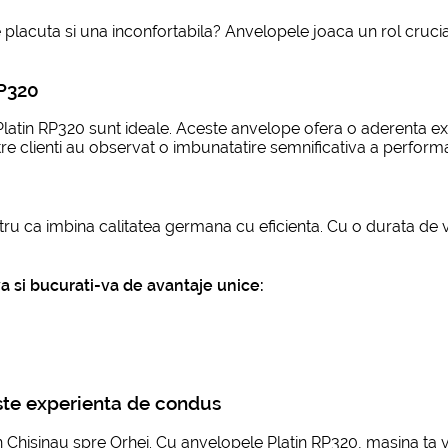
e placuta si una inconfortabila? Anvelopele joaca un rol crucia
RP320
 Platin RP320 sunt ideale. Aceste anvelope ofera o aderenta 
ntre clienti au observat o imbunatatire semnificativa a perfo
 ca imbina calitatea germana cu eficienta. Cu o durata de via
 si bucurati-va de avantaje unice:
ste experienta de condus
in Chisinau spre Orhei. Cu anvelopele Platin RP320, masina ta