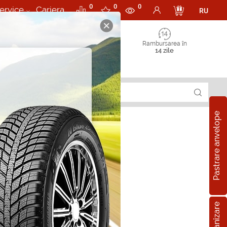
0
0
0
ervice
Cariera
RU
Rambursarea în
14 zile
Pastrare anvelope