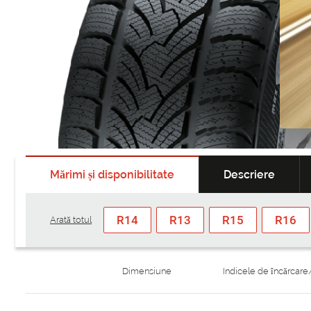
Mărimi și disponibilitate
Descriere
R14
R13
R15
R16
Arată totul
Dimensiune
Indicele de încărcare