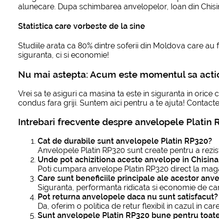
alunecare. Dupa schimbarea anvelopelor, Ioan din Chisin
Statistica care vorbeste de la sine
Studiile arata ca 80% dintre soferii din Moldova care a
siguranta, ci si economie!
Nu mai astepta: Acum este momentul sa actio
Vrei sa te asiguri ca masina ta este in siguranta in ori
condus fara griji. Suntem aici pentru a te ajuta! Contac
Intrebari frecvente despre anvelopele Platin
Cat de durabile sunt anvelopele Platin RP320?
Anvelopele Platin RP320 sunt create pentru a rezist
Unde pot achizitiona aceste anvelope in Chisin
Poti cumpara anvelope Platin RP320 direct la maga
Care sunt beneficiile principale ale acestor anv
Siguranta, performanta ridicata si economie de ca
Pot returna anvelopele daca nu sunt satisfacut?
Da, oferim o politica de retur flexibil in cazul in c
Sunt anvelopele Platin RP320 bune pentru toate