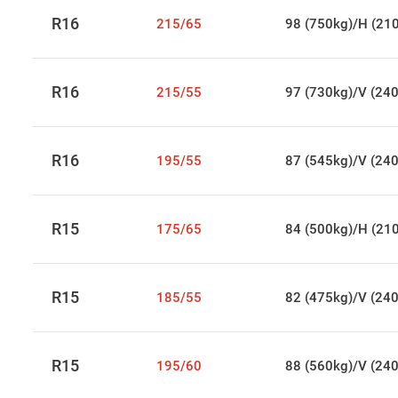
R16
215/65
98 (750kg)/H (21
R16
215/55
97 (730kg)/V (24
R16
195/55
87 (545kg)/V (24
R15
175/65
84 (500kg)/H (21
R15
185/55
82 (475kg)/V (24
R15
195/60
88 (560kg)/V (24