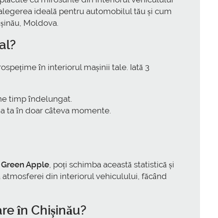
ste alegerea ideală pentru automobilul tău și cum
hișinău, Moldova.
al?
pețime în interiorul mașinii tale. Iată 3
ne timp îndelungat.
a ta în doar câteva momente.
Green Apple
, poți schimba această statistică și
 atmosferei din interiorul vehiculului, făcând
are în Chișinău?