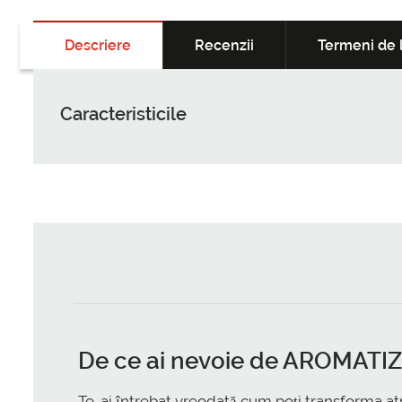
Descriere
Recenzii
Termeni de l
Caracteristicile
De ce ai nevoie de
AROMATIZ
Te-ai întrebat vreodată cum poți transforma at