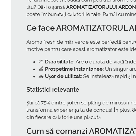
tău? Dă-i o șansă
AROMATIZATORULUI AREON 
poate îmbunătăți călătoriile tale. Rămâi cu mine
Ce face
AROMATIZATORUL AR
Aroma fresh de măr verde este perfectă pentru a
motive pentru care acest aromatizator este ide
🌱
Durabilitate:
Are o durata de viață înd
🍏
Prospetime instantanee:
Un singur ar
🚗
Ușor de utilizat:
Se instalează rapid și 
Statistici relevante
Știi că 75% dintre șoferi se plâng de mirosuri 
transforma experiența ta de condus! În plus, 80
din fiecare călătorie una plăcută.
Cum să comanzi
AROMATIZAT