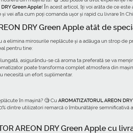
DRY Green Apple
! În acest articol, îți voi arăta de ce e
 și vei afla cum poți comanda ușor și rapid cu livrare în C
EON DRY Green Apple
atât de speci
 elimina mirosurile neplăcute și a adăuga un strop de pros
al pentru tine:
elungată, asigurându-se că aroma ta preferată se va menți
omatizator poate transforma complet atmosfera din mașin
nu necesită un efort suplimentar.
neplăcute în mașină? 🧐 Cu
AROMATIZATORUL AREON DRY 
% dintre utilizatori remarcă o îmbunătățire semnificativă a
OR AREON DRY Green Apple
cu livr