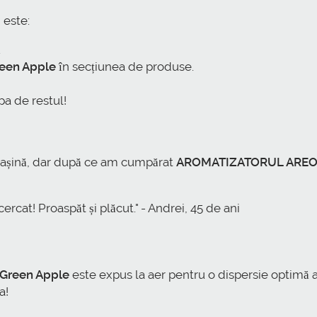
 este:
.
een Apple
în secțiunea de produse.
a de restul!
așină, dar după ce am cumpărat
AROMATIZATORUL AREON
rcat! Proaspăt și plăcut." - Andrei, 45 de ani
reen Apple
este expus la aer pentru o dispersie optimă a
a!