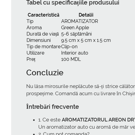
Tabel cu specificațiile produsului
Caracteristică
Detalii
Tip
AROMATIZATOR
Aroma
Green Apple
Durată de viață
5-6 săptămâni
Dimensiuni
9.5 cm x 5 cm x 1.5 cm
Tip de montare
Clip-on
Utilizare
Interior auto
Preț
100 MDL
Concluzie
Nu lăsa mirosurile neplăcute să-ți strice călător
prospețime. Comandă acum cu livrare în Chișină
Întrebări frecvente
1. Ce este
AROMATIZATORUL AREON DRY
Un aromatizator auto cu aromă de măr ve
2. Cum pot comanda?