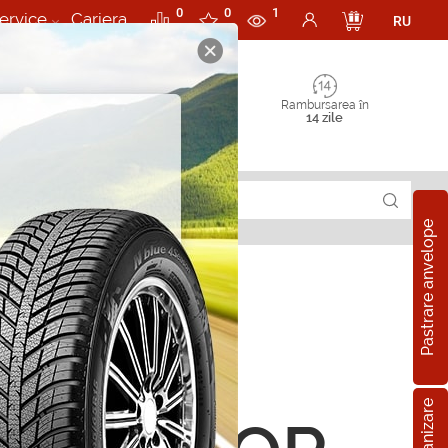
0
0
1
ervice
Cariera
RU
Rambursarea în
14 zile
Pastrare anvelope
rii