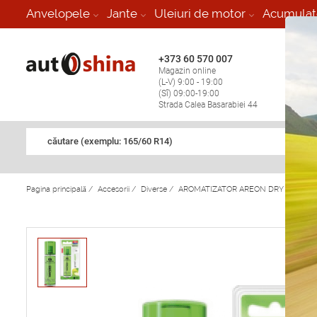
-
Anvelopele
Jante
Uleiuri de motor
Acumulat
+373 60 570 007
+373 
Magazin online
Vulcan
(L-V) 9:00 - 19:00
stop în
(Sî) 09:00-19:00
Strada Calea Basarabiei 44
căutare (exemplu: 165/60 R14)
Pagina principală
/
Accesorii
/
Diverse
/
AROMATIZATOR AREON DRY Green A