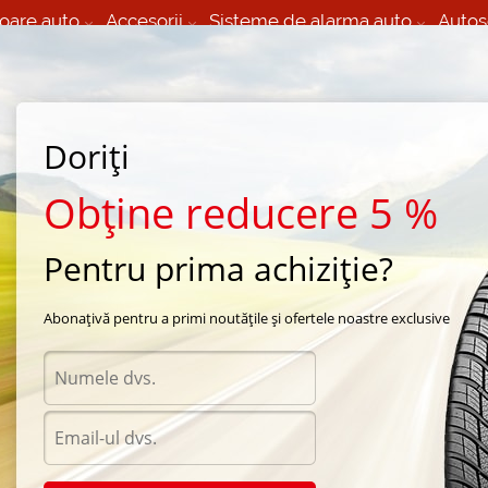
oare auto
Accesorii
Sisteme de alarma auto
Autos
60 066 000
+373 60 608 000
izare Mobila 24/7 non
Service auto in Chisinau
 toate regiunile
(L-V) 9:00 - 19:00
Doriți
(Sî) 09:00-19:00
Strada Calea Basarabiei 44
Obține reducere 5 %
Pentru prima achiziție?
pple
Abonațivă pentru a primi noutățile și ofertele noastre exclusive
Acceso