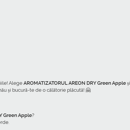
iile! Alege
AROMATIZATORUL AREON DRY Green Apple
ș
u și bucură-te de o călătorie plăcută! 🤗
 Green Apple
?
rde.