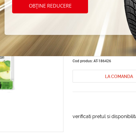
AROM
OBȚINE REDUCERE
AREON
Apple
Cod produs: AT-186426
LA COMANDA
verificati pretul si disponibil