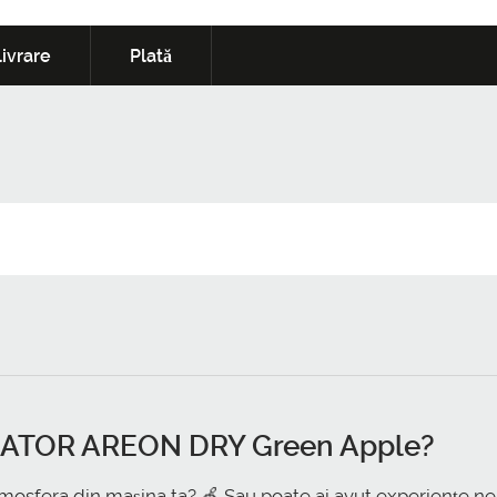
ivrare
Plată
ATOR AREON DRY Green Apple
?
mosfera din mașina ta? 🍏 Sau poate ai avut experiențe nep