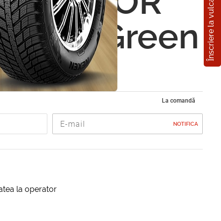
Înscriere la vulcanizare
ATIZATOR
 DRY Green
La comandă
NOTIFICA
itatea la operator