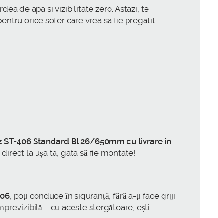
a de apa si vizibilitate zero. Astazi, te
entru orice sofer care vrea sa fie pregatit
z ST-406 Standard Bl 26/650mm cu livrare in
direct la ușa ta, gata să fie montate!
406
, poți conduce în siguranță, fără a-ți face griji
mprevizibilă – cu aceste stergătoare, ești