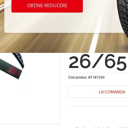
sterga
OBȚINE REDUCERE
parbri
Stand
26/6
Cod produs: AT-187354
LA COMANDA