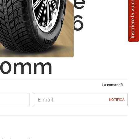
Înscriere la vulcanizare
toare de
z ST-406
ard Bl
50mm
La comandă
NOTIFICA