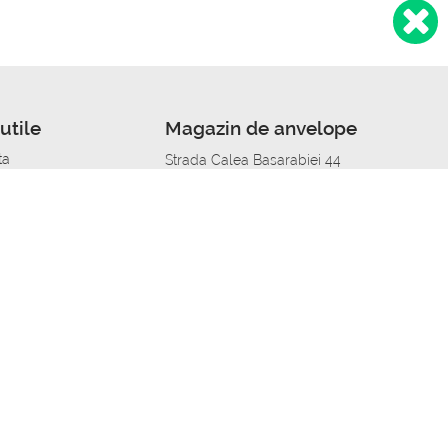
utile
Magazin de anvelope
ta
Strada Calea Basarabiei 44
edit
Service auto in Chisinau
a automobil
unile anvelopelor
Strada Calea Basarabiei 44
pelor în orașe
alitate
Aplicația Autoshina de pe telefon
itii Piese Auto Job
 Vulcanizare Mobila_de
 lucru
ailing centru Job
caroserie Job
o fara experienta Job