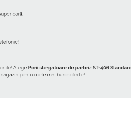
superioară.
elefonic!
toriile! Alege
Perii stergatoare de parbriz ST-406 Standa
 magazin pentru cele mai bune oferte!