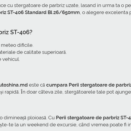
 cu stergatoare de parbriz uzate, lasand in urma ta o perde
rbriz ST-406 Standard Bl 26/650mm
, o alegere excelenta p
briz ST-406?
i meteo dificile.
teriale de calitate superioară.
e vehicul.
utoshina.md
este că
cumpara Perii stergatoare de parbri
 rapidă. În doar câteva zile, stergătoarele tale pot ajunge 
-o dimineață ploioasă. Cu
Perii stergatoare de parbriz ST-
ndește-te la un weekend de excursie, când vremea poate fi i