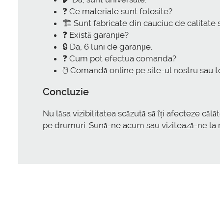
❓ Ce materiale sunt folosite?
🏗️ Sunt fabricate din cauciuc de calitate 
❓ Există garanție?
🔒 Da, 6 luni de garanție.
❓ Cum pot efectua comanda?
🖱️ Comandă online pe site-ul nostru sau t
Concluzie
Nu lăsa vizibilitatea scăzută să îți afecteze călă
pe drumuri. Sună-ne acum sau vizitează-ne la