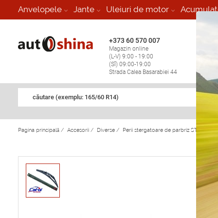
-
Anvelopele
Jante
Uleiuri de motor
Acumulat
+373 60 570 007
+373 
Magazin online
Vulcan
(L-V) 9:00 - 19:00
stop în
(Sî) 09:00-19:00
Strada Calea Basarabiei 44
căutare (exemplu: 165/60 R14)
Pagina principală
/
Accesorii
/
Diverse
/
Perii stergatoare de parbriz ST-406 