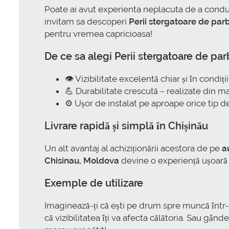
Poate ai avut experienta neplacuta de a conduce
invitam sa descoperi
Perii stergatoare de pa
pentru vremea capricioasa!
De ce sa alegi Perii stergatoare de par
👁️ Vizibilitate excelentă chiar și în condiți
💪 Durabilitate crescută – realizate din ma
⚙️ Ușor de instalat pe aproape orice tip d
Livrare rapidă și simplă în Chișinău
Un alt avantaj al achiziționării acestora de pe
a
Chisinau, Moldova
devine o experiență ușoară și
Exemple de utilizare
Imaginează-ți că ești pe drum spre muncă într
că vizibilitatea îți va afecta călătoria. Sau gâ