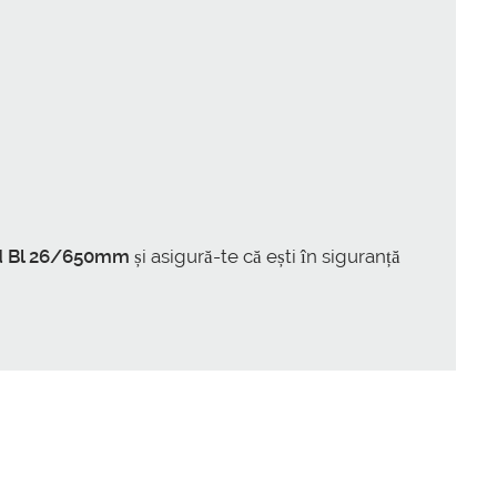
rd Bl 26/650mm
și asigură-te că ești în siguranță