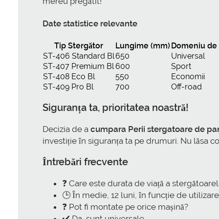
mereu pregătit!
Date statistice relevante
Tip Stergător
Lungime (mm)
Domeniu de U
ST-406 Standard Bl
650
Universal
ST-407 Premium Bl
600
Sport
ST-408 Eco Bl
550
Economii
ST-409 Pro Bl
700
Off-road
Siguranța ta, prioritatea noastră!
Decizia de a
cumpara Perii stergatoare de pa
investiție în siguranța ta pe drumuri. Nu lăsa co
Întrebări frecvente
❓ Care este durata de viață a stergătoare
🕒 În medie, 12 luni, în funcție de utilizare
❓ Pot fi montate pe orice mașină?
✔️ Da, sunt universale.