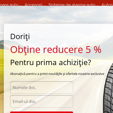
oare auto
Accesorii
Sisteme de alarma auto
Autos
60 066 000
+373 60 608 000
izare Mobila 24/7 non
Service auto in Chisinau
 toate regiunile
(L-V) 9:00 - 19:00
Doriți
(Sî) 09:00-19:00
Strada Calea Basarabiei 44
Obține reducere 5 %
Pentru prima achiziție?
Standard Bl 26/650mm
Abonațivă pentru a primi noutățile și ofertele noastre exclusive
Acceso