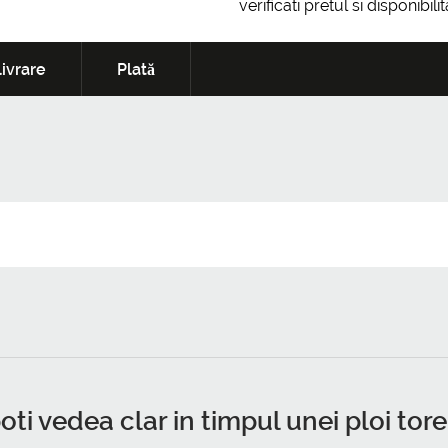
verificati pretul si disponibil
ivrare
Plată
ti vedea clar in timpul unei ploi tore