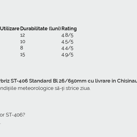
tilizare
Durabilitate (luni)
Rating
12
4.8/5
10
4.5/5
8
4.4/5
15
4.9/5
rbriz ST-406 Standard Bl 26/650mm cu livrare in Chisina
ndițiile meteorologice să-ți strice ziua.
lor ST-406?
.