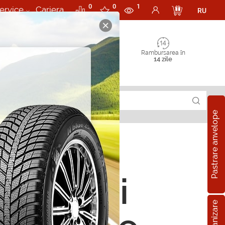
0
0
1
ervice
Cariera
RU
Rambursarea în
14 zile
Pastrare anvelope
rii Perii