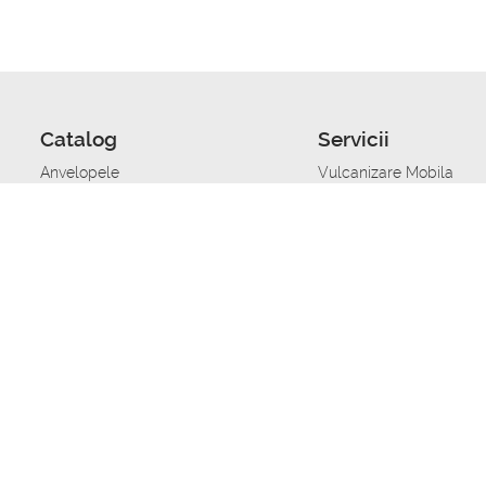
Catalog
Servicii
Anvelopele
Vulcanizare Mobila
Jante
Stocare anvelope
Uleiuri de motor
Schimbarea anvelopelo
Acumulatoare auto
Taierea benzii de rulare
Accesorii
Ajutor tehnic in caz de 
Sisteme de alarma auto
Asistenta tehnica la blo
Alimentarea cu combust
Pornirea acumulatorului
Repararea anvelopelor
Echilibrare anvelope