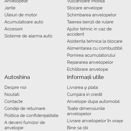
Anvelopele
Vulcanizare Mobila
Jante
Stocare anvelope
Uleiuri de motor
Schimbarea anvelopelor
Acumulatoare auto
Taierea benzii de rulare
Accesorii
Ajutor tehnic in caz de
accident
Sisteme de alarma auto
Asistenta tehnica la blocare
Alimentarea cu combustibil
Pornirea acumulatorului
Repararea anvelopelor
Echilibrare anvelope
Autoshina
Informații utile
Despre noi
Livrarea şi plata
Noutati
Сumpăra in credit
Contacte
Anvelope dupa automobil
Condiții de returnare
Toate dimensiunile
anvelopelor
Politica de confidențialitate
Livrare anvelopelor în orașe
A deveni furnizor de
anvelope
Bine sa stii