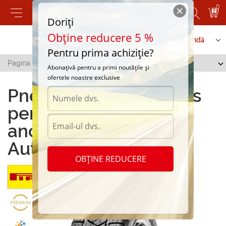
0
Doriți
Obține reducere 5 %
Contactați-ne
Serviciu de comandă
Pentru prima achiziție?
Pagina principală
/
P4 Four Seasons
Abonațivă pentru a primi noutățile și
ofertele noastre exclusive
Pneuri P4 Four Seasons
pentru toate
anotimpurile la
Autoshina.md
OBȚINE REDUCERE