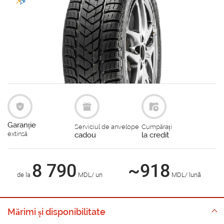
Garanție
Serviciul de anvelope
Cumpărați
extinsă
cadou
la credit
8 790
~918
de la
MDL/ un
MDL/ lună
Mărimi și disponibilitate