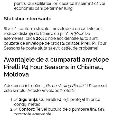
pentru durabilitatea lor, ceea ce înseamnă că vei
economisi bani pe termen lung.
Statistici interesante
Știai că, conform studiilor, anvelopele de calitate pot
reduce distanța de frânare cu până la 30%? De
asemenea, circa
20%
dintre accidentele auto sunt
cauzate de anvelope de proastă calitate. Pirelli P4 Four
Seasons te poate ajuta să eviți astfel de probleme!
Avantajele de a
cumparati anvelope
Pirelli P4 Four Seasons in Chisinau,
Moldova
Adesea ne întrebăm:
„De ce să aleg Pirelli?”
Răspunsul
este simplu. Aceste anvelope îți oferă:
✅
Siguranță:
Cu Pirelli P4, ești protejat în orice
condiții meteo.
✅
Confort:
Te vei bucura de o plimbare lină, fără
zgomote enervante.