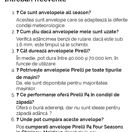
❓
Ce sunt anvelopele all season?
Acestea sunt anvelope care se adaptează la diferite
condiții meteorologice.
❓
Cum știu dacă anvelopele mele sunt uzate?
Verifică adâncimea benzii de rulare; dacă este sub
1,6 mm, este timpul să le schimbi.
❓
Cât durează anvelopele Pirelli?
În medie, pot dura între 40.000 și 70.000 km, în
funcție de utilizare.
❓
Potrivește anvelopele Pirelli pe toate tipurile
de mașini?
Da, ele sunt disponibile pentru majoritatea
mașinilor.
❓
Ce performanțe oferă Pirelli P4 în condiții de
zăpadă?
Oferă o bună aderență, dar nu sunt ideale pentru
zăpadă adâncă. ?
❓
Unde pot cumpăra aceste anvelope?
Poți
cumparati anvelope Pirelli P4 Four Seasons