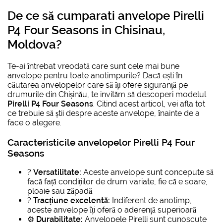
De ce să
cumparati anvelope Pirelli
P4 Four Seasons in Chisinau,
Moldova
?
Te-ai întrebat vreodată care sunt cele mai bune
anvelope pentru toate anotimpurile? Dacă ești în
căutarea anvelopelor care să îți ofere siguranță pe
drumurile din Chișinău, te invităm să descoperi modelul
Pirelli P4 Four Seasons
. Citind acest articol, vei afla tot
ce trebuie să știi despre aceste anvelope, înainte de a
face o alegere.
Caracteristicile anvelopelor Pirelli P4 Four
Seasons
?
Versatilitate:
Aceste anvelope sunt concepute să
facă față condițiilor de drum variate, fie că e soare,
ploaie sau zăpadă.
?️
Tracțiune excelentă:
Indiferent de anotimp,
aceste anvelope îți oferă o aderență superioară.
⚙️
Durabilitate:
Anvelopele Pirelli sunt cunoscute