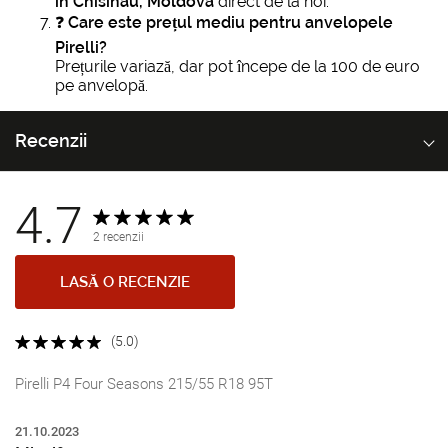
in Chisinau, Moldova
direct de la noi.
❓
Care este prețul mediu pentru anvelopele
Pirelli?
Prețurile variază, dar pot începe de la 100 de euro
pe anvelopă.
Recenzii
4.7
2 recenzii
LASĂ O RECENZIE
(5.0)
Pirelli P4 Four Seasons 215/55 R18 95T
21.10.2023