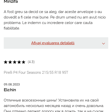
Minzifa
A fost greu sa decid ce sa aleg, dar aceste anvelope s-au
dovedit a fi cele mai bune. Pe drum umed nu am avut nicio
problema. Le indemn cu incredere celor care cauta
fiabilitate.
Afișați evaluarea detaliată
(4.3)
Pirelli P4 Four Seasons 215/55 R18 95T
09.08.2023
Elchin
Отличные всесезонные шины! Установила их на свой
автомобиль несколько месяцев назад и очень довольна.
Они отлично держат дорогу как в дождь, так и на сухом