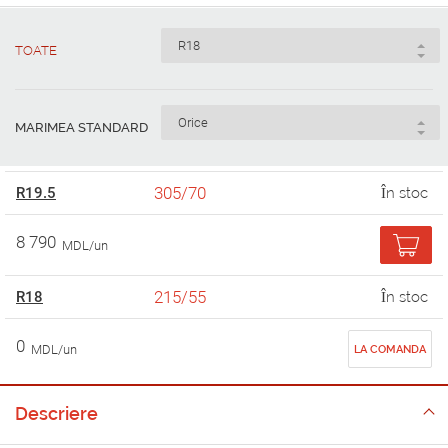
TOATE
MARIMEA STANDARD
305/70
R19.5
În stoc
8 790
MDL/un
215/55
R18
În stoc
0
MDL/un
LA COMANDA
Descriere