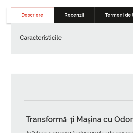
Descriere
Recenzii
Termeni de l
Caracteristicile
Transformă-ți Mașina cu
Odor
Te întrebi cum poți să aduci un plus de prospețim