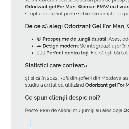
Odorizant gel For Man, Woman FMW cu livrar
simplu odorizant poate schimba complet expe
De ce să alegi
Odorizant Gel For Ma
🍃
Prospețime de lungă durată:
Acest odo
🚗
Design modern:
Se integrează ușor în 
👩‍❤️‍👨
Perfect pentru toți:
Fie că ești bărbat
Statistici care contează
Știai că în 2022, 70% din șoferii din Moldova 
studiu a arătat că, utilizând
Odorizant gel Fo
Ce spun clienții despre noi?
Peste 1000 de clienți mulțumiți au ales deja
Od