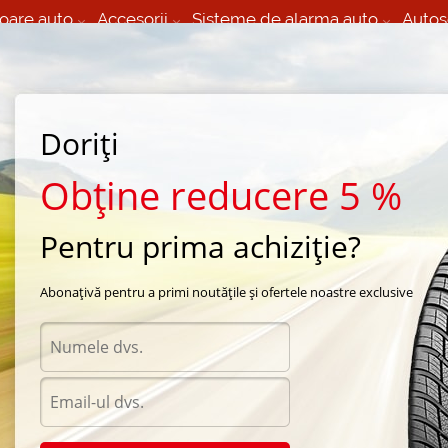
oare auto
Accesorii
Sisteme de alarma auto
Autos
60 066 000
+373 60 608 000
izare Mobila 24/7 non
Service auto in Chisinau
 toate regiunile
(L-V) 9:00 - 19:00
Doriți
(Sî) 09:00-19:00
Strada Calea Basarabiei 44
Obține reducere 5 %
Pentru prima achiziție?
FMW
Abonațivă pentru a primi noutățile și ofertele noastre exclusive
Acceso