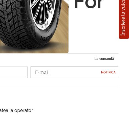
Înscriere la vulcanizare
ant gel For
 Woman
La comandă
NOTIFICA
itatea la operator