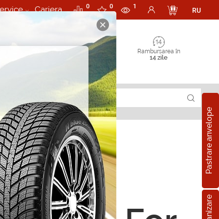
0
0
1
ervice
Cariera
RU
Rambursarea în
14 zile
Pastrare anvelope
rii P/A