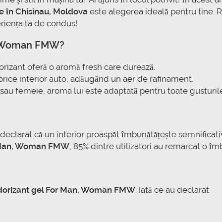
e în Chisinau, Moldova
este alegerea ideală pentru tine. 
riența ta de condus!
n, Woman FMW
?
rizant oferă o aromă fresh care durează.
orice interior auto, adăugând un aer de rafinament.
 sau femeie, aroma lui este adaptată pentru toate gusturil
au declarat că un interior proaspăt îmbunătățește semnifi
r Man, Woman FMW
, 85% dintre utilizatori au remarcat o î
orizant gel For Man, Woman FMW
. Iată ce au declarat: