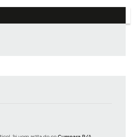
rticol, îți vom arăta de ce
Cumpara P/A