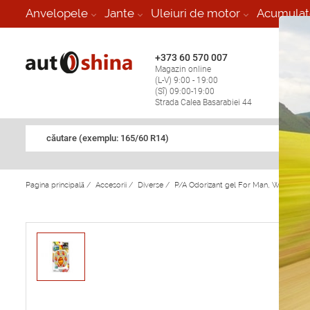
-
Anvelopele
Jante
Uleiuri de motor
Acumulat
+373 60 570 007
+373 
Magazin online
Vulcan
(L-V) 9:00 - 19:00
stop în
(Sî) 09:00-19:00
Strada Calea Basarabiei 44
căutare (exemplu: 165/60 R14)
Pagina principală
/
Accesorii
/
Diverse
/
P/A Odorizant gel For Man, Woman 