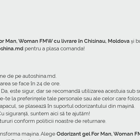
or Man, Woman FMW cu livrare în Chisinau, Moldova
și b
oshina.md
pentru a plasa comanda!
e de pe autoshina.md.
area se face în 24 de ore.
Da, este sigur, dar se recomandă utilizarea acestuia sub 
te la preferințele tale personale sau ale celor care folo
acul, se plasează în suportul odorizantului din mașină.
 siguranță, suntem aici să te ajutăm!
ruri conform politicii noastre de returnare.
transforma mașina. Alege
Odorizant gel For Man, Woman 