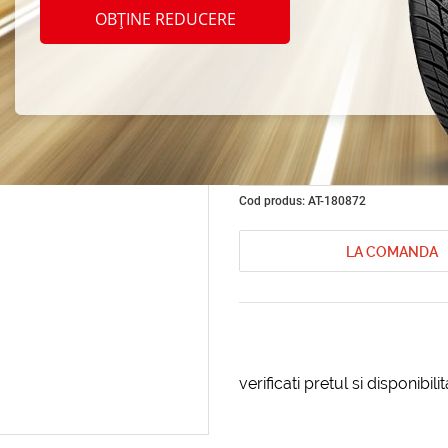
Odoriz
OBȚINE REDUCERE
Man,
FMW
Cod produs: AT-180872
LA COMANDA
verificati pretul si disponibil