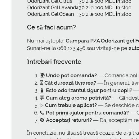
Odorizant Gel
Citrus
30 zile
100 MDL
În stoc
Odorizant Gel
Lavandă
30 zile
100 MDL
În stoc
Odorizant Gel
Ocean
30 zile
100 MDL
În stoc
Ce să faci acum?
Nu mai aștepta!
Cumpara P/A Odorizant gel F
Sunați-ne la 068 123 456 sau vizitați-ne pe
aut
Întrebări frecvente
🌍
Unde pot comanda?
— Comanda onlin
⏳
Cât durează livrarea?
— În general, livr
🧴
Este odorizantul sigur pentru copii?
— 
💬
Cum aleg aroma potrivită?
— Gândește-
✨
Cum trebuie aplicat?
— Se deschide cap
📞
Pot primi ajutor pentru comandă?
— Cu
🔄
Acceptați retururi?
— Da, acceptăm retu
În concluzie, nu lăsa să treacă ocazia de a-ți 