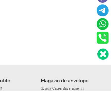
utile
Magazin de anvelope
ta
Strada Calea Basarabiei 44
edit
Service auto in Chisinau
a automobil
unile anvelopelor
Strada Calea Basarabiei 44
pelor în orașe