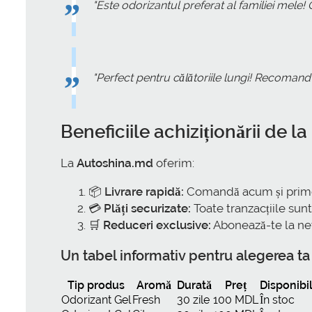
"Este odorizantul preferat al familiei mele!
"Perfect pentru călătoriile lungi! Recomand 
Beneficiile achiziționării de la
La
Autoshina.md
oferim:
📦
Livrare rapidă:
Comandă acum și primeșt
💳
Plăți securizate:
Toate tranzacțiile sunt
🛒
Reduceri exclusive:
Abonează-te la new
Un tabel informativ pentru alegerea ta
Tip produs
Aromă
Durată
Preț
Disponibil
Odorizant Gel
Fresh
30 zile
100 MDL
În stoc