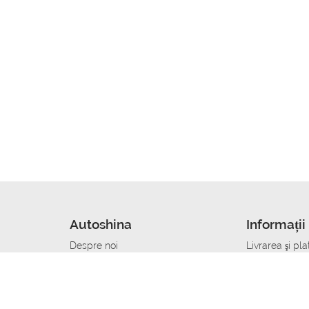
Autoshina
Informații 
Despre noi
Livrarea şi pla
Noutati
Сumpăra in cr
r
Cariera
Anvelope dup
Contacte
Toate dimensi
accident
Condiții de returnare
Livrare anvelo