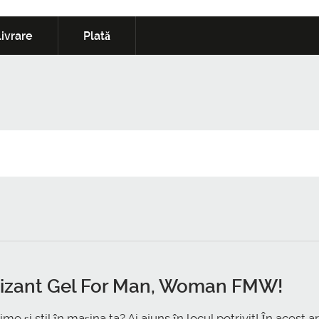
ivrare
Plată
izant Gel For Man, Woman FMW
!
e și stil în mașina ta? Ai ajuns în locul potrivit! În acest a