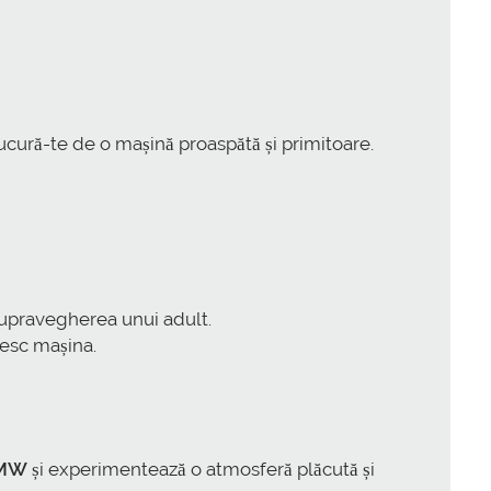
ucură-te de o mașină proaspătă și primitoare.
supravegherea unui adult.
sesc mașina.
FMW
și experimentează o atmosferă plăcută și