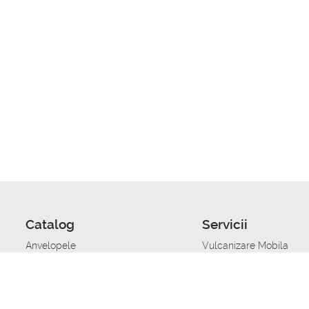
Catalog
Servicii
Anvelopele
Vulcanizare Mobila
Jante
Stocare anvelope
Uleiuri de motor
Schimbarea anvelopelo
Acumulatoare auto
Taierea benzii de rulare
Accesorii
Ajutor tehnic in caz de 