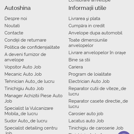
Autoshina
Informații utile
Despre noi
Livrarea şi plata
Noutati
Сumpăra in credit
Contacte
Anvelope dupa automobil
Condiții de returnare
Toate dimensiunile
anvelopelor
Politica de confidențialitate
Livrare anvelopelor în orașe
A deveni furnizor de
anvelope
Bine sa stii
Vopsitor Auto Job
Cariera
Mecanic Auto Job
Program de loialitate
Tehnician Auto_de lucru
Electrician Auto Job
Tinichigiu Auto Job
Reparator cutii de viteze_de
lucru
Manager Achizitii Piese Auto
Job
Reparator casete directie_de
lucru
Specialist la Vulcanizare
Mobila_de lucru
Carosier auto job
Sudor Auto_de lucru
Lacatus auto Job
Specialist detailing centru
Tinichigiu de caroserie Job
Job