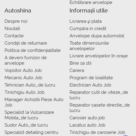
Echilibrare anvelope
Autoshina
Informații utile
Despre noi
Livrarea şi plata
Noutati
Сumpăra in credit
Contacte
Anvelope dupa automobil
Condiții de returnare
Toate dimensiunile
anvelopelor
Politica de confidențialitate
Livrare anvelopelor în orașe
A deveni furnizor de
anvelope
Bine sa stii
Vopsitor Auto Job
Cariera
Mecanic Auto Job
Program de loialitate
Tehnician Auto_de lucru
Electrician Auto Job
Tinichigiu Auto Job
Reparator cutii de viteze_de
lucru
Manager Achizitii Piese Auto
Job
Reparator casete directie_de
lucru
Specialist la Vulcanizare
Mobila_de lucru
Carosier auto job
Sudor Auto_de lucru
Lacatus auto Job
Specialist detailing centru
Tinichigiu de caroserie Job