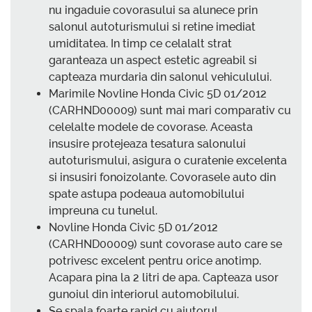
nu ingaduie covorasului sa alunece prin
salonul autoturismului si retine imediat
umiditatea. In timp ce celalalt strat
garanteaza un aspect estetic agreabil si
capteaza murdaria din salonul vehiculului.
Marimile Novline Honda Civic 5D 01/2012
(CARHND00009) sunt mai mari comparativ cu
celelalte modele de covorase. Aceasta
insusire protejeaza tesatura salonului
autoturismului, asigura o curatenie excelenta
si insusiri fonoizolante. Covorasele auto din
spate astupa podeaua automobilului
impreuna cu tunelul.
Novline Honda Civic 5D 01/2012
(CARHND00009) sunt covorase auto care se
potrivesc excelent pentru orice anotimp.
Acapara pina la 2 litri de apa. Capteaza usor
gunoiul din interiorul automobilului.
Se spala foarte rapid cu ajutorul