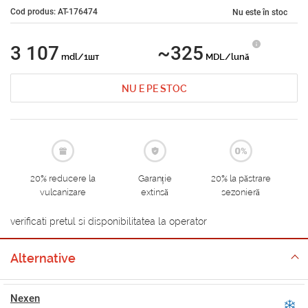
Cod produs: AT-176474
Nu este în stoc
3 107
~325
mdl/1шт
MDL/lună
NU E PE STOC
20% reducere la
Garanție
20% la păstrare
vulcanizare
extinsă
sezonieră
verificati pretul si disponibilitatea la operator
Alternative
Nexen