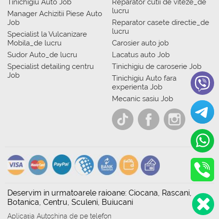
Tinichigiu Auto Job
Reparator cutii de viteze_de
lucru
Manager Achizitii Piese Auto
Job
Reparator casete directie_de
lucru
Specialist la Vulcanizare
Mobila_de lucru
Carosier auto job
Sudor Auto_de lucru
Lacatus auto Job
Specialist detailing centru
Tinichigiu de caroserie Job
Job
Tinichigiu Auto fara
experienta Job
Mecanic sasiu Job
Deservim in urmatoarele raioane: Ciocana, Rascani,
Botanica, Centru, Sculeni, Buiucani
Aplicația Autoshina de pe telefon