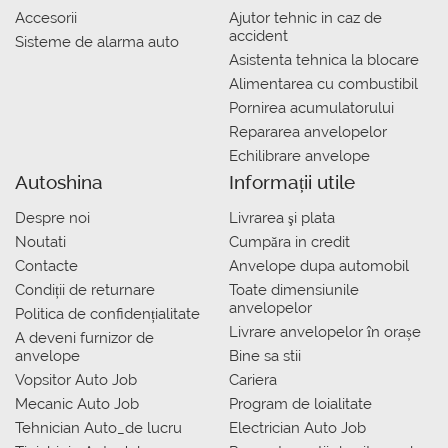
Accesorii
Ajutor tehnic in caz de
accident
Sisteme de alarma auto
Asistenta tehnica la blocare
Alimentarea cu combustibil
Pornirea acumulatorului
Repararea anvelopelor
Echilibrare anvelope
Autoshina
Informații utile
Despre noi
Livrarea şi plata
Noutati
Сumpăra in credit
Contacte
Anvelope dupa automobil
Condiții de returnare
Toate dimensiunile
anvelopelor
Politica de confidențialitate
Livrare anvelopelor în orașe
A deveni furnizor de
anvelope
Bine sa stii
Vopsitor Auto Job
Cariera
Mecanic Auto Job
Program de loialitate
Tehnician Auto_de lucru
Electrician Auto Job