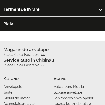
Termeni de livrare
Plată
Magazin de anvelope
Strada Calea Basarabiei 44
Service auto in Chisinau
Strada Calea Basarabiei 44
Каталог
Servicii
Anvelopele
Vulcanizare Mobila
Jante
Stocare anvelope
Uleiuri de motor
Schimbarea anvelopelor
Acumulatoare auto
Taierea benzii de rulare