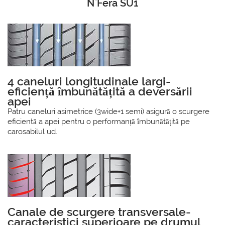
N`Fera SU1
4 caneluri longitudinale largi-
eficiență îmbunătățită a deversării
apei
Patru caneluri asimetrice (3wide+1 semi) asigură o scurgere
eficientă a apei pentru o performanță îmbunătățită pe
carosabilul ud.
Canale de scurgere transversale-
caracteristici superioare pe drumul