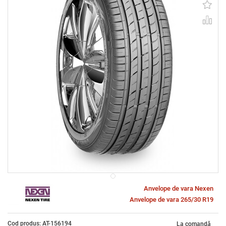
Anvelope de vara Nexen
Anvelope de vara 265/30 R19
Cod produs: AT-156194
La comandă