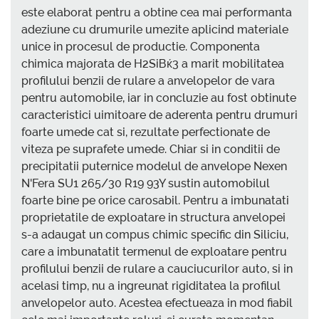
este elaborat pentru a obtine cea mai performanta
adeziune cu drumurile umezite aplicind materiale
unice in procesul de productie. Componenta
chimica majorata de H2SiВќ3 a marit mobilitatea
profilului benzii de rulare a anvelopelor de vara
pentru automobile, iar in concluzie au fost obtinute
caracteristici uimitoare de aderenta pentru drumuri
foarte umede cat si, rezultate perfectionate de
viteza pe suprafete umede. Chiar si in conditii de
precipitatii puternice modelul de anvelope Nexen
N'Fera SU1 265/30 R19 93Y sustin automobilul
foarte bine pe orice carosabil. Pentru a imbunatati
proprietatile de exploatare in structura anvelopei
s-a adaugat un compus chimic specific din Siliciu,
care a imbunatatit termenul de exploatare pentru
profilului benzii de rulare a cauciucurilor auto, si in
acelasi timp, nu a ingreunat rigiditatea la profilul
anvelopelor auto. Acestea efectueaza in mod fiabil