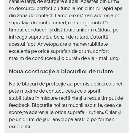
canale largi, de scurgere a apei. Acestea din urmă
se descurcă perfect cu funcția lor, elimină rapid apa
din zona de contact. Lamelele măresc aderența pe
suprafața drumului umed, reduc zgomotul în
timpul conducerii și distribuie uniform căldura pe
întreaga suprafață a benzii de rulare. Datorită
acestui fapt, Anvelopa are o manevrabilitate
excelentă pe orice suprafață de drum, confort
maxim de conducere și o durată de viață mai lungă.
Noua construcție a blocurilor de rulare
Noile blocuri de protecție au permis obținerea unei
pete maxime de contact, ceea ce a sporit
stabilitatea în mișcare rectilinie și a redus timpul de
feedback. Blocurile noi au muchii ascuțite, ceea ce
sporește aderența la orice suprafață rutieră. Chiar și
pe un drum de țară, anvelopa arată o performanță
excelentă.