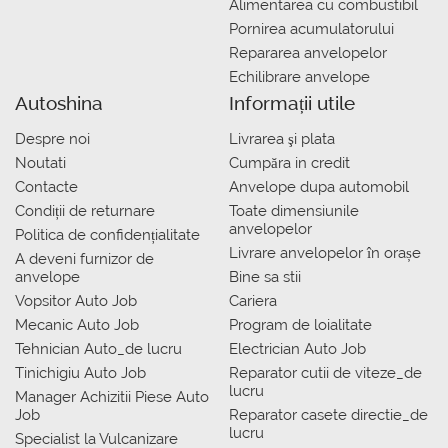
Alimentarea cu combustibil
Pornirea acumulatorului
Repararea anvelopelor
Echilibrare anvelope
Autoshina
Informații utile
Despre noi
Livrarea şi plata
Noutati
Сumpăra in credit
Contacte
Anvelope dupa automobil
Condiții de returnare
Toate dimensiunile
anvelopelor
Politica de confidențialitate
Livrare anvelopelor în orașe
A deveni furnizor de
anvelope
Bine sa stii
Vopsitor Auto Job
Cariera
Mecanic Auto Job
Program de loialitate
Tehnician Auto_de lucru
Electrician Auto Job
Tinichigiu Auto Job
Reparator cutii de viteze_de
lucru
Manager Achizitii Piese Auto
Job
Reparator casete directie_de
lucru
Specialist la Vulcanizare