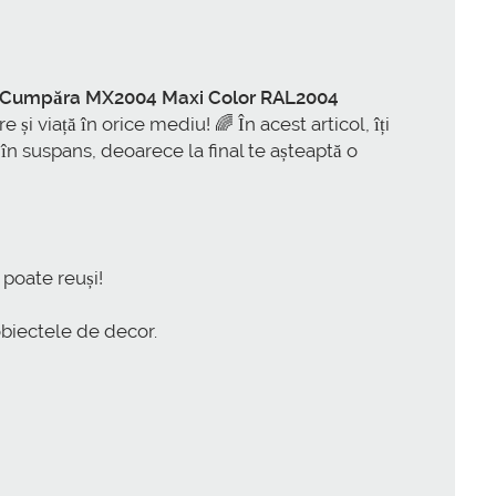
Cumpăra MX2004 Maxi Color RAL2004
 și viață în orice mediu! 🌈 În acest articol, îți
 în suspans, deoarece la final te așteaptă o
 poate reuși!
obiectele de decor.