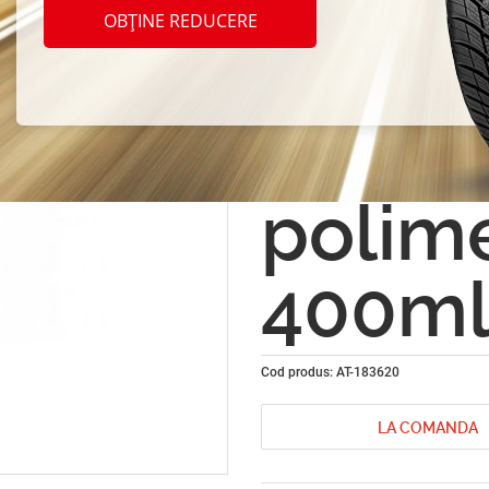
Maxi C
OBȚINE REDUCERE
RAL20
pe ba
polim
400m
Cod produs: AT-183620
LA COMANDA