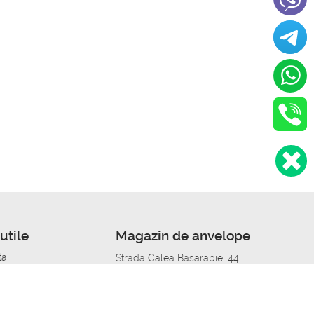
utile
Magazin de anvelope
ta
Strada Calea Basarabiei 44
edit
Service auto in Chisinau
a automobil
unile anvelopelor
Strada Calea Basarabiei 44