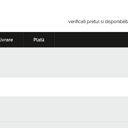
verificati pretul si disponibil
ivrare
Plată