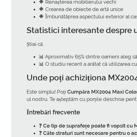
🔶 Renașterea mobilierului vechi
🔶 Crearea de obiecte de artă unice
🔶 Îmbunătățirea aspectului exterior al ca
Statistici interesante despre 
Știai că:
📊 Aproximativ 65% dintre oameni aleg să 
📊 O studiu recent a arătat că utilizarea c
Unde poți achiziționa MX200
Este simplu! Poți
Cumpăra MX2004 Maxi Color 
ul nostru. Te așteptăm cu porțile deschise pentr
Întrebări frecvente
❓
Ce tip de suprafețe poate fi vopsit cu
❓
Câte straturi sunt necesare pentru o a