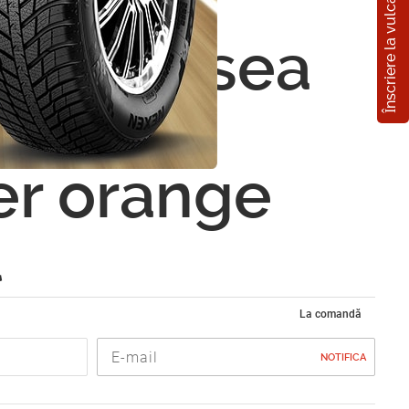
Înscriere la vulcanizare
olor
04 vopsea
za de
er orange
l
La comandă
NOTIFICA