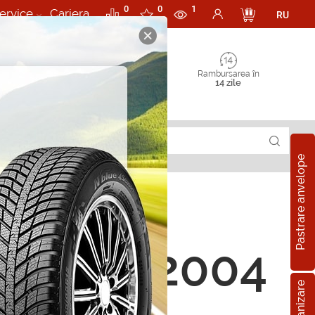
0
0
1
ervice
Cariera
RU
Rambursarea în
14 zile
Pastrare anvelope
orii MX2004