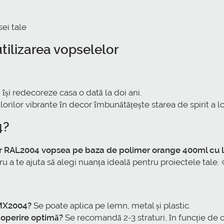
sei tale
utilizarea vopselelor
își redecoreze casa o dată la doi ani.
ulorilor vibrante în decor îmbunătățește starea de spirit a l
4?
RAL2004 vopsea pe baza de polimer orange 400ml cu liv
u a te ajuta să alegi nuanța ideală pentru proiectele tale. 
 MX2004?
Se poate aplica pe lemn, metal și plastic.
coperire optimă?
Se recomandă 2-3 straturi, în funcție de o