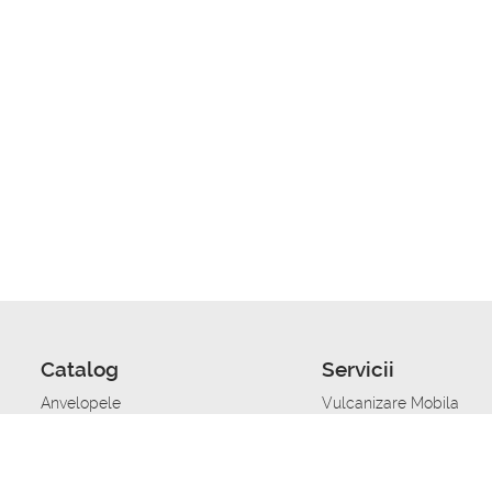
Catalog
Servicii
Anvelopele
Vulcanizare Mobila
Jante
Stocare anvelope
Uleiuri de motor
Schimbarea anvelopelo
Acumulatoare auto
Taierea benzii de rulare