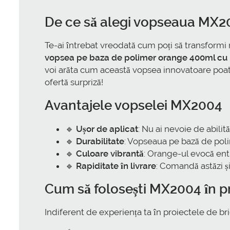
De ce să alegi vopseaua MX2
Te-ai întrebat vreodată cum poți să transformi 
vopsea pe baza de polimer orange 400ml cu l
voi arăta cum această vopsea innovatoare poate d
ofertă surpriză!
Avantajele vopselei MX2004
🔹
Ușor de aplicat
: Nu ai nevoie de abilit
🔹
Durabilitate
: Vopseaua pe bază de polim
🔹
Culoare vibrantă
: Orange-ul evocă ent
🔹
Rapiditate în livrare
: Comandă astăzi și
Cum să folosești MX2004 în pr
Indiferent de experiența ta în proiectele de b