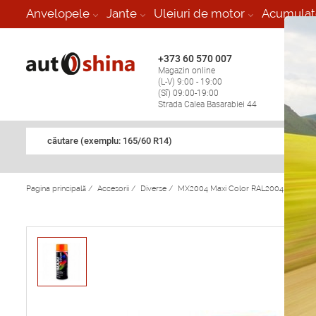
-
Anvelopele
Jante
Uleiuri de motor
Acumulat
+373 60 570 007
+373 
Magazin online
Vulcan
(L-V) 9:00 - 19:00
stop în
(Sî) 09:00-19:00
Strada Calea Basarabiei 44
căutare (exemplu: 165/60 R14)
Pagina principală
/
Accesorii
/
Diverse
/
MX2004 Maxi Color RAL2004 vopsea p