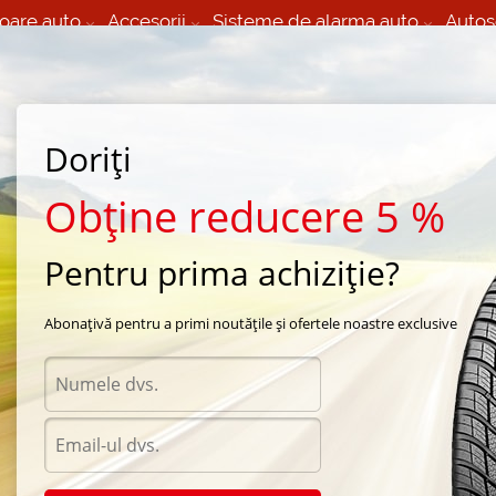
oare auto
Accesorii
Sisteme de alarma auto
Autos
60 066 000
+373 60 608 000
izare Mobila 24/7 non
Service auto in Chisinau
 toate regiunile
(L-V) 9:00 - 19:00
Doriți
(Sî) 09:00-19:00
Strada Calea Basarabiei 44
Obține reducere 5 %
Pentru prima achiziție?
e baza de polimer orange 400ml
Abonațivă pentru a primi noutățile și ofertele noastre exclusive
Acces