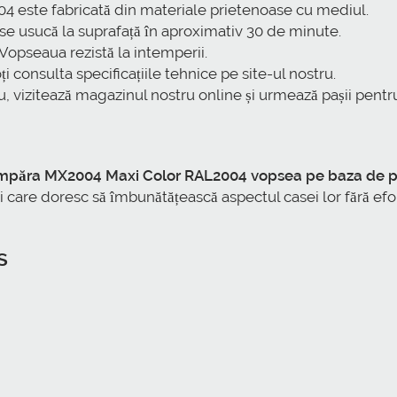
 este fabricată din materiale prietenoase cu mediul.
e usucă la suprafață în aproximativ 30 de minute.
Vopseaua rezistă la intemperii.
i consulta specificațiile tehnice pe site-ul nostru.
, vizitează magazinul nostru online și urmează pașii pent
păra MX2004 Maxi Color RAL2004 vopsea pe baza de poli
ei care doresc să îmbunătățească aspectul casei lor fără ef
s