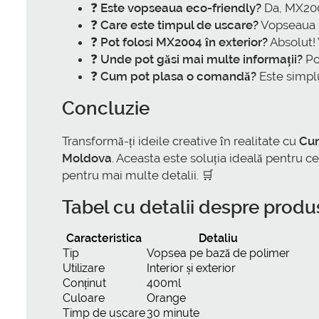
❓
Este vopseaua eco-friendly?
Da, MX2004
❓
Care este timpul de uscare?
Vopseaua s
❓
Pot folosi MX2004 în exterior?
Absolut! 
❓
Unde pot găsi mai multe informații?
Poț
❓
Cum pot plasa o comandă?
Este simplu
Concluzie
Transformă-ți ideile creative în realitate cu
Cum
Moldova
. Aceasta este soluția ideală pentru c
pentru mai multe detalii. 🛒
Tabel cu detalii despre produ
Caracteristica
Detaliu
Tip
Vopsea pe bază de polimer
Utilizare
Interior și exterior
Conținut
400ml
Culoare
Orange
Timp de uscare
30 minute