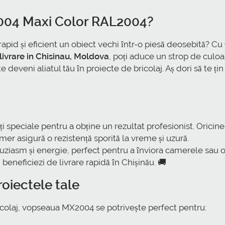
004 Maxi Color RAL2004?
rapid și eficient un obiect vechi într-o piesă deosebită? Cu
ivrare in Chisinau, Moldova
, poți aduce un strop de culoare
eveni aliatul tău în proiecte de bricolaj. Aș dori să te țin
ăți speciale pentru a obține un rezultat profesionist. Oricine
er asigură o rezistență sporită la vreme și uzură.
uziasm și energie, perfect pentru a înviora camerele sau 
 beneficiezi de livrare rapidă în Chișinău. 🚚
oiectele tale
ricolaj, vopseaua MX2004 se potrivește perfect pentru: