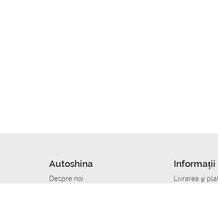
Autoshina
Informații 
Despre noi
Livrarea şi pla
Noutati
Сumpăra in cr
r
Cariera
Anvelope dup
Contacte
Toate dimensi