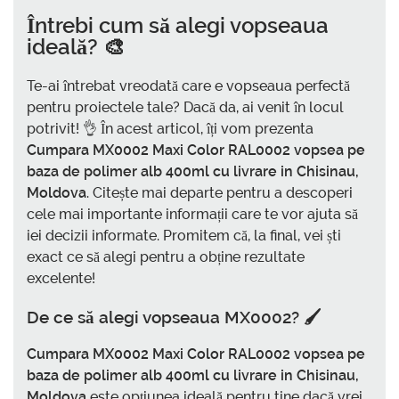
Întrebi cum să alegi vopseaua
ideală? 🎨
Te-ai întrebat vreodată care e vopseaua perfectă
pentru proiectele tale? Dacă da, ai venit în locul
potrivit! 👌 În acest articol, îți vom prezenta
Cumpara MX0002 Maxi Color RAL0002 vopsea pe
baza de polimer alb 400ml cu livrare in Chisinau,
Moldova
. Citește mai departe pentru a descoperi
cele mai importante informații care te vor ajuta să
iei decizii informate. Promitem că, la final, vei ști
exact ce să alegi pentru a obține rezultate
excelente!
De ce să alegi vopseaua MX0002? 🖌️
Cumpara MX0002 Maxi Color RAL0002 vopsea pe
baza de polimer alb 400ml cu livrare in Chisinau,
Moldova
este opțiunea ideală pentru tine dacă vrei