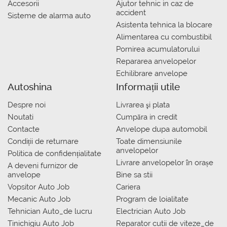
Accesorii
Ajutor tehnic in caz de
accident
Sisteme de alarma auto
Asistenta tehnica la blocare
Alimentarea cu combustibil
Pornirea acumulatorului
Repararea anvelopelor
Echilibrare anvelope
Autoshina
Informații utile
Despre noi
Livrarea şi plata
Noutati
Сumpăra in credit
Contacte
Anvelope dupa automobil
Condiții de returnare
Toate dimensiunile
anvelopelor
Politica de confidențialitate
Livrare anvelopelor în orașe
A deveni furnizor de
anvelope
Bine sa stii
Vopsitor Auto Job
Cariera
Mecanic Auto Job
Program de loialitate
Tehnician Auto_de lucru
Electrician Auto Job
Tinichigiu Auto Job
Reparator cutii de viteze_de