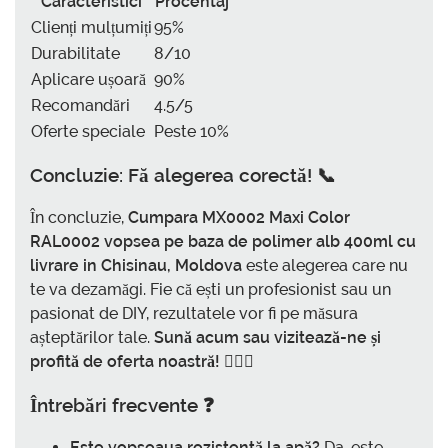
Caracteristici
Procentaj
Clienți mulțumiți
95%
Durabilitate
8/10
Aplicare ușoară
90%
Recomandări
4.5/5
Oferte speciale
Peste 10%
Concluzie: Fă alegerea corectă! 📞
În concluzie,
Cumpara MX0002 Maxi Color
RAL0002 vopsea pe baza de polimer alb 400ml cu
livrare in Chisinau, Moldova
este alegerea care nu
te va dezamăgi. Fie că ești un profesionist sau un
pasionat de DIY, rezultatele vor fi pe măsura
așteptărilor tale.
Sună acum sau vizitează-ne și
profită de oferta noastră!
🏃‍♂️✨
Întrebări frecvente ❓
Este vopseaua rezistentă la apă?
Da, este