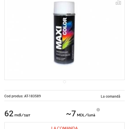
Cod produs: AT-183589
La comandă
62
~7
mdl/1шт
MDL/lună
LA COMANDA