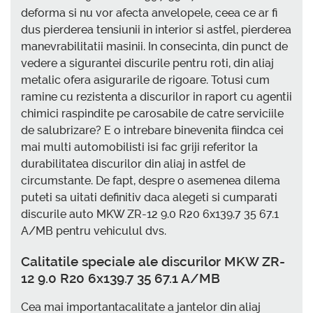
deforma si nu vor afecta anvelopele, ceea ce ar fi
dus pierderea tensiunii in interior si astfel, pierderea
manevrabilitatii masinii. In consecinta, din punct de
vedere a sigurantei discurile pentru roti, din aliaj
metalic ofera asigurarile de rigoare. Totusi cum
ramine cu rezistenta a discurilor in raport cu agentii
chimici raspindite pe carosabile de catre serviciile
de salubrizare? E o intrebare binevenita fiindca cei
mai multi automobilisti isi fac griji referitor la
durabilitatea discurilor din aliaj in astfel de
circumstante. De fapt, despre o asemenea dilema
puteti sa uitati definitiv daca alegeti si cumparati
discurile auto MKW ZR-12 9.0 R20 6x139.7 35 67.1
A/MB pentru vehiculul dvs.
Calitatile speciale ale discurilor MKW ZR-
12 9.0 R20 6x139.7 35 67.1 A/MB
Cea mai importantacalitate a jantelor din aliaj