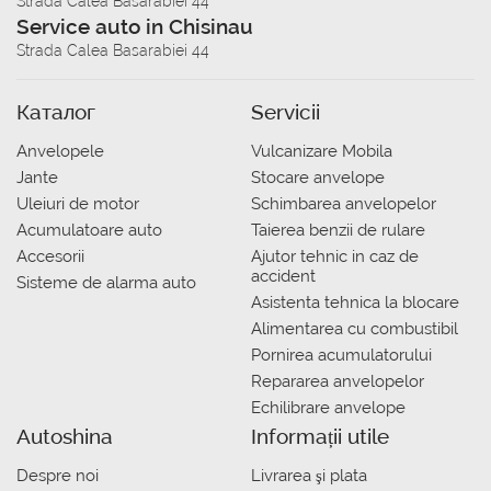
Strada Calea Basarabiei 44
Service auto in Chisinau
Strada Calea Basarabiei 44
Каталог
Servicii
Anvelopele
Vulcanizare Mobila
Jante
Stocare anvelope
Uleiuri de motor
Schimbarea anvelopelor
Acumulatoare auto
Taierea benzii de rulare
Accesorii
Ajutor tehnic in caz de
accident
Sisteme de alarma auto
Asistenta tehnica la blocare
Alimentarea cu combustibil
Pornirea acumulatorului
Repararea anvelopelor
Echilibrare anvelope
Autoshina
Informații utile
Despre noi
Livrarea şi plata