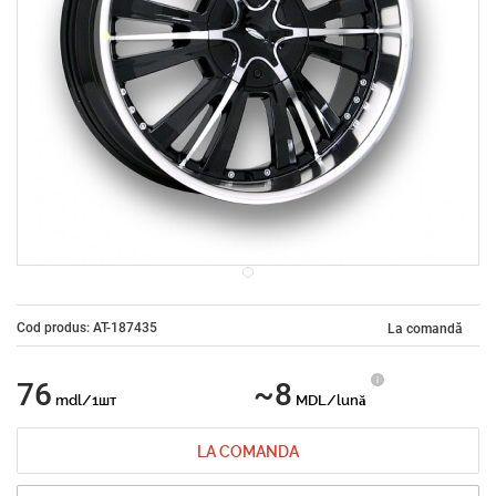
Cod produs: AT-187435
La comandă
76
~8
mdl/1шт
MDL/lună
LA COMANDA