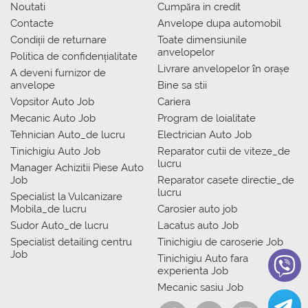
Noutati
Сumpăra in credit
Contacte
Anvelope dupa automobil
Condiții de returnare
Toate dimensiunile
anvelopelor
Politica de confidențialitate
Livrare anvelopelor în orașe
A deveni furnizor de
anvelope
Bine sa stii
Vopsitor Auto Job
Cariera
Mecanic Auto Job
Program de loialitate
Tehnician Auto_de lucru
Electrician Auto Job
Tinichigiu Auto Job
Reparator cutii de viteze_de
lucru
Manager Achizitii Piese Auto
Job
Reparator casete directie_de
lucru
Specialist la Vulcanizare
Mobila_de lucru
Carosier auto job
Sudor Auto_de lucru
Lacatus auto Job
Specialist detailing centru
Tinichigiu de caroserie Job
Job
Tinichigiu Auto fara
experienta Job
Mecanic sasiu Job