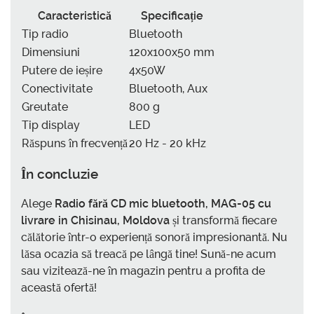
Caracteristică
Specificație
Tip radio
Bluetooth
Dimensiuni
120x100x50 mm
Putere de ieșire
4x50W
Conectivitate
Bluetooth, Aux
Greutate
800 g
Tip display
LED
Răspuns în frecvență
20 Hz - 20 kHz
În concluzie
Alege
Radio fără CD mic bluetooth, MAG-05 cu
livrare in Chisinau, Moldova
și transformă fiecare
călătorie într-o experiență sonoră impresionantă. Nu
lăsa ocazia să treacă pe lângă tine! Sună-ne acum
sau vizitează-ne în magazin pentru a profita de
această ofertă!