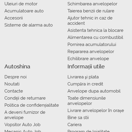
Uleiuri de motor
Schimbarea anvelopelor
Acumulatoare auto
Taierea benzii de rulare
Accesorii
Ajutor tehnic in caz de
accident
Sisteme de alarma auto
Asistenta tehnica la blocare
Alimentarea cu combustibil
Pornirea acumulatorului
Repararea anvelopelor
Echilibrare anvelope
Autoshina
Informații utile
Despre noi
Livrarea şi plata
Noutati
Сumpăra in credit
Contacte
Anvelope dupa automobil
Condiții de returnare
Toate dimensiunile
anvelopelor
Politica de confidențialitate
Livrare anvelopelor în orașe
A deveni furnizor de
anvelope
Bine sa stii
Vopsitor Auto Job
Cariera
Mecanic Auto Job
Program de loialitate