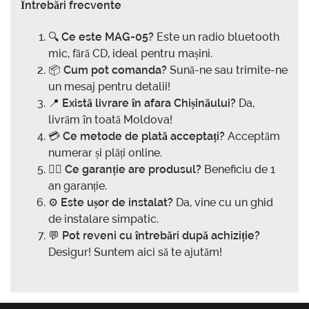
Întrebări frecvente
🔍
Ce este MAG-05?
Este un radio bluetooth
mic, fără CD, ideal pentru mașini.
📦
Cum pot comanda?
Sună-ne sau trimite-ne
un mesaj pentru detalii!
📍
Există livrare în afara Chișinăului?
Da,
livrăm în toată Moldova!
💳
Ce metode de plată acceptați?
Acceptăm
numerar și plăți online.
🙋‍♂️
Ce garanție are produsul?
Beneficiu de 1
an garanție.
⚙️
Este ușor de instalat?
Da, vine cu un ghid
de instalare simpatic.
💬
Pot reveni cu întrebări după achiziție?
Desigur! Suntem aici să te ajutăm!