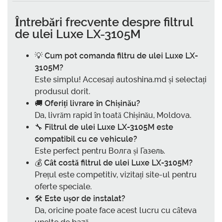
Întrebări frecvente despre filtrul
de ulei Luxe LX-3105M
💡
Cum pot comanda filtru de ulei Luxe LX-
3105M?
Este simplu! Accesați autoshina.md și selectați
produsul dorit.
🚚
Oferiți livrare în Chișinău?
Da, livrăm rapid în toată Chișinău, Moldova.
🔧
Filtrul de ulei Luxe LX-3105M este
compatibil cu ce vehicule?
Este perfect pentru Волга și Газель.
💰
Cât costă filtrul de ulei Luxe LX-3105M?
Prețul este competitiv, vizitați site-ul pentru
oferte speciale.
🛠️
Este ușor de instalat?
Da, oricine poate face acest lucru cu câteva