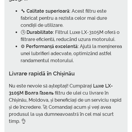
🔧
Calitate superioară:
Acest filtru este
fabricat pentru a rezista celor mai dure
condiții de utilizare.
🕒
Durabilitate
: Filtrul Luxe LX-3105M oferă o
filtrare eficientă, reducând uzura motorului.
⚙️
Performanță excelentă:
Ajută la menținerea
unei lubrifieri adecvate, optimizând astfel
randamentul motorului.
Livrare rapidă în Chișinău
Nu este nevoie să așteptați! Cumpărați
Luxe LX-
3105M Волга Газель
filtru de ulei cu livrare în
Chișinău, Moldova, și beneficiați de un serviciu rapid
și de încredere. 🚀 Comandați acum și veți avea
produsul la ușa dumneavoastră în cel mai scurt
timp. 👌