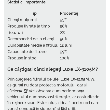
Statistici importante
Tip
Procentaj
Clienți mulțumiți
95%
Produse livrate la timp
98%
Retururi
2%
Recomandări de la clienți
90%
Durabilitate medie a filtrului
12 luni
Capacitate de filtrare
99%
Produse în stoc
100%
Ce câștigați când alegeți Luxe LX-3105M?
Prin alegerea filtrului de ulei
Luxe LX-3105M
, vă
asigurați nu doar protecția motorului, dar și
eficiență. 🏆 Veți observa cum performanța
vehiculului dumneavoastră crește, iar costurile de
întreținere scad. Este soluția ideală pentru cei care
vor să conducă în siguranță și fără griji.