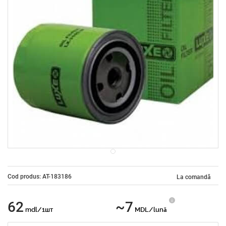
Cod produs: AT-183186
La comandă
62
~7
mdl/1шт
MDL/lună