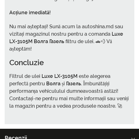
Acțiune imediată!
Nu mai așteptați! Sună acum la autoshina.md sau
vizitați magazinul nostru pentru a comanda
Luxe
LX-3105M Волга Газель
filtru de ulei. 🚗💨 Vă
așteptăm!
Concluzie
Filtrul de ulei
Luxe LX-3105M
este alegerea
perfectă pentru
Волга
și
Газель
. Îmbunătățiți
performanța vehiculului dumneavoastră astăzi!
Contactați-ne pentru mai multe informații sau veniți
la magazin pentru a vedea produsele noastre. 🚀
Recenzii