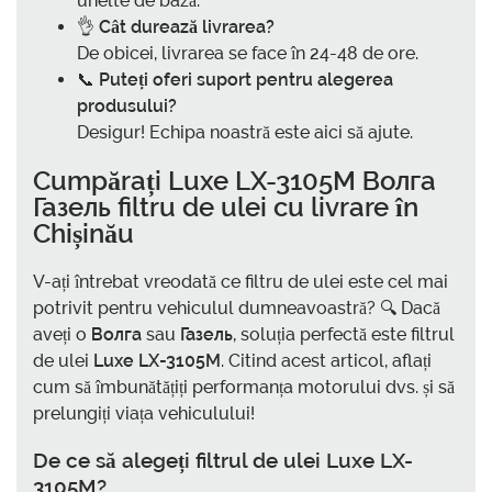
unelte de bază.
👌
Cât durează livrarea?
De obicei, livrarea se face în 24-48 de ore.
📞
Puteți oferi suport pentru alegerea
produsului?
Desigur! Echipa noastră este aici să ajute.
Cumpărați
Luxe LX-3105M Волга
Газель
filtru de ulei cu livrare în
Chișinău
V-ați întrebat vreodată ce filtru de ulei este cel mai
potrivit pentru vehiculul dumneavoastră? 🔍 Dacă
aveți o
Волга
sau
Газель
, soluția perfectă este filtrul
de ulei
Luxe LX-3105M
. Citind acest articol, aflați
cum să îmbunătățiți performanța motorului dvs. și să
prelungiți viața vehiculului!
De ce să alegeți filtrul de ulei Luxe LX-
3105M?