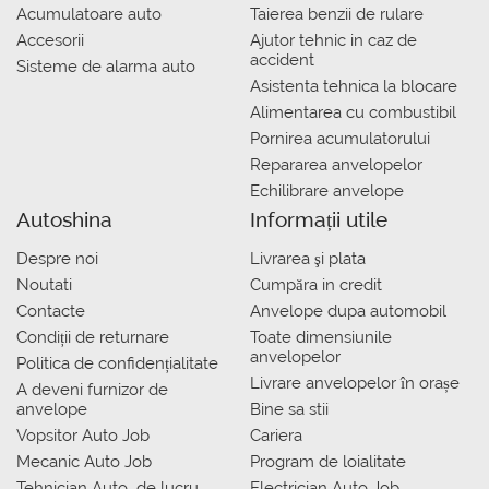
Acumulatoare auto
Taierea benzii de rulare
Accesorii
Ajutor tehnic in caz de
accident
Sisteme de alarma auto
Asistenta tehnica la blocare
Alimentarea cu combustibil
Pornirea acumulatorului
Repararea anvelopelor
Echilibrare anvelope
Autoshina
Informații utile
Despre noi
Livrarea şi plata
Noutati
Сumpăra in credit
Contacte
Anvelope dupa automobil
Condiții de returnare
Toate dimensiunile
anvelopelor
Politica de confidențialitate
Livrare anvelopelor în orașe
A deveni furnizor de
anvelope
Bine sa stii
Vopsitor Auto Job
Cariera
Mecanic Auto Job
Program de loialitate
Tehnician Auto_de lucru
Electrician Auto Job