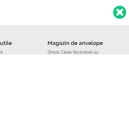
utile
Magazin de anvelope
ta
Strada Calea Basarabiei 44
edit
Service auto in Chisinau
a automobil
unile anvelopelor
Strada Calea Basarabiei 44
pelor în orașe
alitate
Aplicația Autoshina de pe telefon
itii Piese Auto Job
 Vulcanizare Mobila_de
 lucru
ailing centru Job
caroserie Job