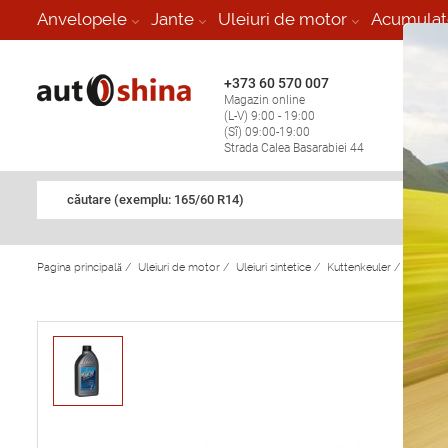
-
Anvelopele
Jante
Uleiuri de motor
Acumulat
+373 60 570 007
+373 
Magazin online
Vulcan
(L-V) 9:00 - 19:00
stop în
(Sî) 09:00-19:00
Strada Calea Basarabiei 44
căutare (exemplu: 165/60 R14)
Pagina principală
/
Uleiuri de motor
/
Uleiuri sintetice
/
Kuttenkeuler
/
Kuttenk