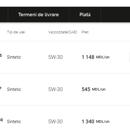
Termeni de livrare
Plată
Tip de ulei
Vascozitate(SAE):
Pret
5
5W-30
1 148
Sintetic
MDL/un
e
5W-30
545
Sintetic
MDL/un
30
5W-30
1 340
Sintetic
MDL/un