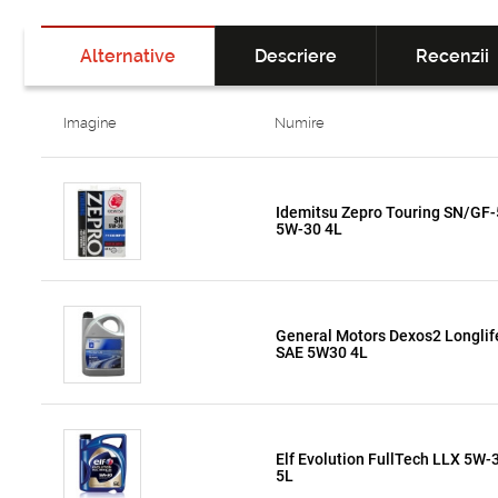
Alternative
Descriere
Recenzii
Imagine
Numire
Idemitsu Zepro Touring SN/GF-
5W-30 4L
General Motors Dexos2 Longlif
SAE 5W30 4L
Elf Evolution FullTech LLX 5W-
5L