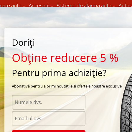
oare auto
Accesorii
Sisteme de alarma auto
Autos
60 066 000
+373 60 608 000
izare Mobila 24/7 non
Service auto in Chisinau
 toate regiunile
(L-V) 9:00 - 19:00
Doriți
(Sî) 09:00-19:00
Strada Calea Basarabiei 44
Obține reducere 5 %
Pentru prima achiziție?
euler
/
Kuttenkeuler S-Tronik Plus 5W30 1L
Abonațivă pentru a primi noutățile și ofertele noastre exclusive
Uleiur