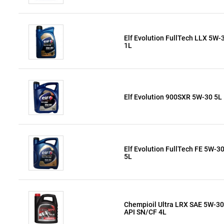
Elf Evolution FullTech LLX 5W-
1L
Elf Evolution 900SXR 5W-30 5L
Elf Evolution FullTech FE 5W-3
5L
Chempioil Ultra LRX SAE 5W-30
API SN/CF 4L