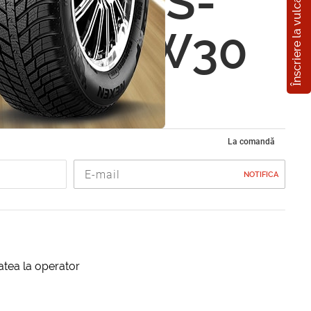
Înscriere la vulcanizare
keuler S-
k Plus 5W30
La comandă
NOTIFICA
itatea la operator