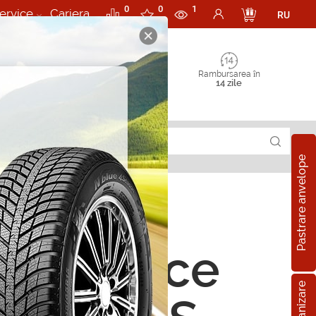
0
0
1
ervice
Cariera
RU
Rambursarea în
14 zile
Pastrare anvelope
i sintetice