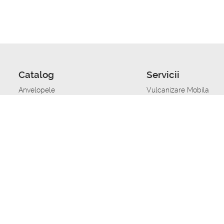
Catalog
Servicii
Anvelopele
Vulcanizare Mobila
Jante
Stocare anvelope
Uleiuri de motor
Schimbarea anvelopelo
Acumulatoare auto
Taierea benzii de rulare
Accesorii
Ajutor tehnic in caz de 
Sisteme de alarma auto
Asistenta tehnica la blo
Alimentarea cu combust
Pornirea acumulatorului
Repararea anvelopelor
Echilibrare anvelope