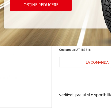
Kutten
OBȚINE REDUCERE
Troni
1L
Cod produs: AT-183216
LA COMANDA
verificati pretul si disponibil