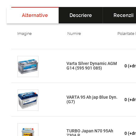
Alternative
Descriere
Recenzii
Imagine
Numire
Polaritate
Varta Silver Dynamic AGM
0 (+dr
G14 (595 901 085)
VARTA 95 Ah jap Blue Dyn.
0 (+dr
(G7)
TURBO Japan N70 95Ah
0 (+dr
730A P