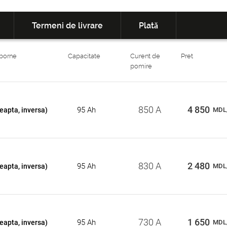
Termeni de livrare
Plată
 borne
Capacitate
Curent de
Pret
pomire
850 A
4 850
95 Ah
eapta, inversa)
MDL
830 A
2 480
95 Ah
eapta, inversa)
MDL
730 A
1 650
95 Ah
eapta, inversa)
MDL