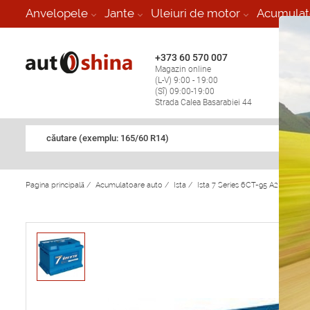
-
Anvelopele
Jante
Uleiuri de motor
Acumulat
+373 60 570 007
+373 
Magazin online
Vulcan
(L-V) 9:00 - 19:00
stop în
(Sî) 09:00-19:00
Strada Calea Basarabiei 44
căutare (exemplu: 165/60 R14)
Pagina principală
/
Acumulatoare auto
/
Ista
/
Ista 7 Series 6CT-95 A2E