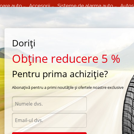
oare auto
Accesorii
Sisteme de alarma auto
Autos
60 066 000
+373 60 608 000
izare Mobila 24/7 non
Service auto in Chisinau
 toate regiunile
(L-V) 9:00 - 19:00
Doriți
(Sî) 09:00-19:00
Strada Calea Basarabiei 44
Obține reducere 5 %
Pentru prima achiziție?
Abonațivă pentru a primi noutățile și ofertele noastre exclusive
Acumu