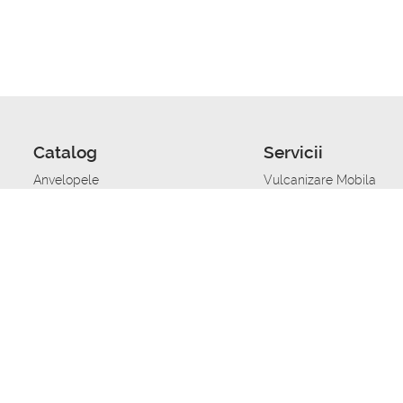
Catalog
Servicii
Anvelopele
Vulcanizare Mobila
Jante
Stocare anvelope
Uleiuri de motor
Schimbarea anvelopelo
Acumulatoare auto
Taierea benzii de rulare
Accesorii
Ajutor tehnic in caz de 
Sisteme de alarma auto
Asistenta tehnica la blo
Alimentarea cu combust
Pornirea acumulatorului
Repararea anvelopelor
Echilibrare anvelope