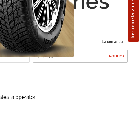
Înscriere la vulcanizare
sta 7 Series
5 A2E
La comandă
NOTIFICA
itatea la operator