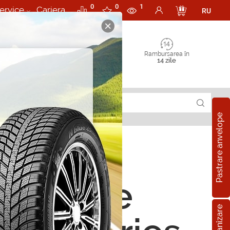
0
0
1
ervice
Cariera
RU
Rambursarea în
14 zile
Pastrare anvelope
latoare