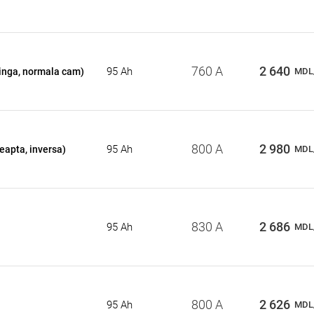
760 A
2 640
95 Ah
tinga, normala cam)
MDL
800 A
2 980
95 Ah
eapta, inversa)
MDL
830 A
2 686
95 Ah
MDL
800 A
2 626
95 Ah
MDL