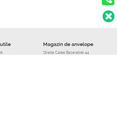
utile
Magazin de anvelope
ta
Strada Calea Basarabiei 44
edit
Service auto in Chisinau
a automobil
unile anvelopelor
Strada Calea Basarabiei 44
pelor în orașe
alitate
Aplicația Autoshina de pe telefon
itii Piese Auto Job
 Vulcanizare Mobila_de
 lucru
ailing centru Job