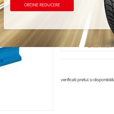
auto I
OBȚINE REDUCERE
6CT-9
Cod produs: AT-2361
LA COMANDA
verificati pretul si disponibil