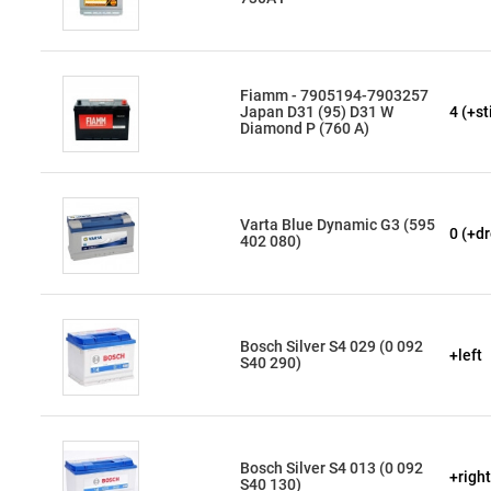
Fiamm - 7905194-7903257
Japan D31 (95) D31 W
4 (+s
Diamond P (760 A)
Varta Blue Dynamic G3 (595
0 (+dr
402 080)
Bosch Silver S4 029 (0 092
+left
S40 290)
Bosch Silver S4 013 (0 092
+right
S40 130)