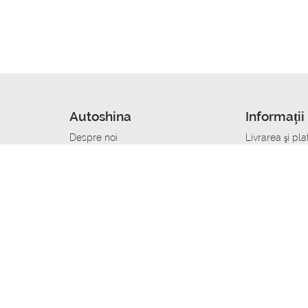
Autoshina
Informații 
Despre noi
Livrarea şi pla
Noutati
Сumpăra in cr
r
Cariera
Anvelope dup
Contacte
Toate dimensi
accident
Condiții de returnare
Livrare anvelo
care
Politica de confidențialitate
Bine sa stii
ibil
A deveni furnizor de anvelope
Program de loi
Vopsitor Auto Job
Manager Achiz
Mecanic Auto Job
Specialist la
lucru
Tehnician Auto_de lucru
Sudor Auto_de
Tinichigiu Auto Job
Specialist det
Electrician Auto Job