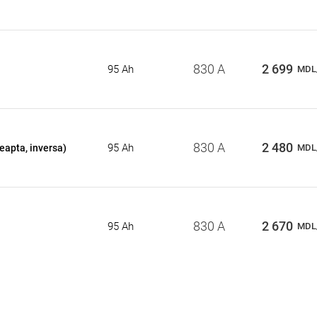
830 A
2 699
95 Ah
MDL
830 A
2 480
95 Ah
eapta, inversa)
MDL
830 A
2 670
95 Ah
MDL