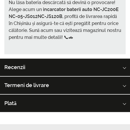
Nu lăsa bateria descărcată să devină o provocare!
Alege acum un
incarcator baterii auto NC-JC200E
NC-05-JS012NC-JS120B
, profită de livrarea rapidă
în Chișinău și asigură-te că ești pregătit pentru orice
călătorie. Sună acum sau vizitează magazinul nostru
pentru mai multe detalii! 📞🚗
Recenzii
Termeni de livrare
Plată