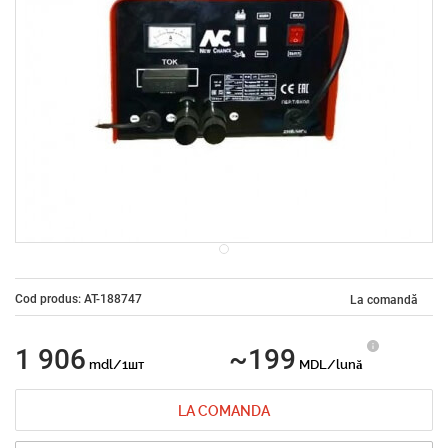
Cod produs: AT-188747
La comandă
1 906
~199
mdl/1шт
MDL/lună
LA COMANDA