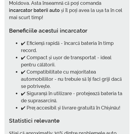
Moldova. Asta înseamnă că poți comanda
incarcator baterii auto
și îl poți avea la ușa ta în cel
mai scurt timp!
Beneficiile acestui incarcator
✔️ Eficiență rapidă - încarcă bateria în timp
record.
✔️ Compact și ușor de transportat - ideal
pentru călătorii.
✔️ Compatibilitate cu majoritatea
automobiliilor - nu trebuie să îți faci griji dacă
se potrivește.
✔️ Siguranță în utilizare - protejează bateria ta
de suprasarcină.
✔️ Preț accesibil și livrare gratuită în Chișinău!
Statistici relevante
Știai că aproximativ 30% dintre problemele auto