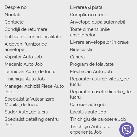
Despre noi
Livrarea şi plata
Noutati
Сumpăra in credit
Contacte
Anvelope dupa automobil
Condiții de returnare
Toate dimensiunile
anvelopelor
Politica de confidențialitate
Livrare anvelopelor în orașe
A deveni furnizor de
anvelope
Bine sa stii
Vopsitor Auto Job
Cariera
Mecanic Auto Job
Program de loialitate
Tehnician Auto_de lucru
Electrician Auto Job
Tinichigiu Auto Job
Reparator cutii de viteze_de
lucru
Manager Achizitii Piese Auto
Job
Reparator casete directie_de
lucru
Specialist la Vulcanizare
Mobila_de lucru
Carosier auto job
Sudor Auto_de lucru
Lacatus auto Job
Specialist detailing centru
Tinichigiu de caroserie Job
Job
Tinichigiu Auto fara
experienta Job