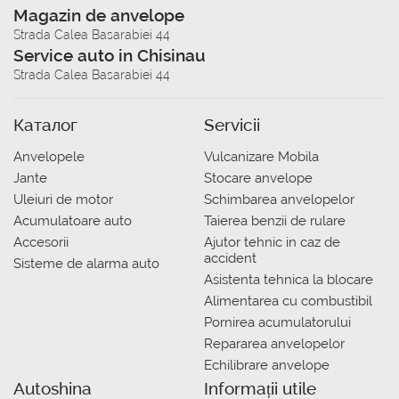
Magazin de anvelope
Strada Calea Basarabiei 44
Service auto in Chisinau
Strada Calea Basarabiei 44
Каталог
Servicii
Anvelopele
Vulcanizare Mobila
Jante
Stocare anvelope
Uleiuri de motor
Schimbarea anvelopelor
Acumulatoare auto
Taierea benzii de rulare
Accesorii
Ajutor tehnic in caz de
accident
Sisteme de alarma auto
Asistenta tehnica la blocare
Alimentarea cu combustibil
Pornirea acumulatorului
Repararea anvelopelor
Echilibrare anvelope
Autoshina
Informații utile