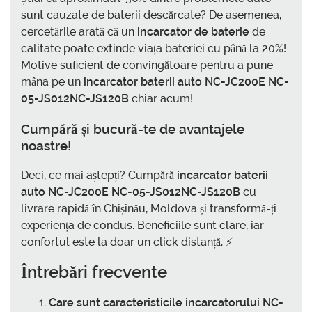
sunt cauzate de baterii descărcate? De asemenea,
cercetările arată că un
incarcator de baterie
de
calitate poate extinde viața bateriei cu până la 20%!
Motive suficient de convingătoare pentru a pune
mâna pe un
incarcator baterii auto NC-JC200E NC-
05-JS012NC-JS120B
chiar acum!
Cumpără și bucură-te de avantajele
noastre!
Deci, ce mai aștepți? Cumpără
incarcator baterii
auto NC-JC200E NC-05-JS012NC-JS120B
cu
livrare rapidă în Chișinău, Moldova și transformă-ți
experiența de condus. Beneficiile sunt clare, iar
confortul este la doar un click distanță. ⚡️
Întrebări frecvente
Care sunt caracteristicile incarcatorului NC-