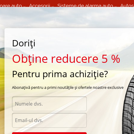
oare auto
Accesorii
Sisteme de alarma auto
Autos
60 066 000
+373 60 608 000
izare Mobila 24/7 non
Service auto in Chisinau
 toate regiunile
(L-V) 9:00 - 19:00
Doriți
(Sî) 09:00-19:00
Strada Calea Basarabiei 44
Obține reducere 5 %
Pentru prima achiziție?
yundai XTeer Ultra Protection 5W-40 4L
Abonațivă pentru a primi noutățile și ofertele noastre exclusive
Uleiur