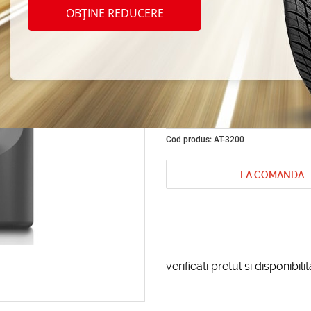
Hyund
OBȚINE REDUCERE
Ultra 
5W-40
Cod produs: AT-3200
LA COMANDA
verificati pretul si disponibil