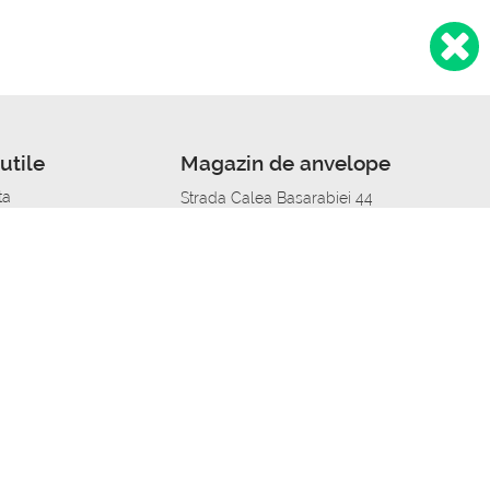
utile
Magazin de anvelope
ta
Strada Calea Basarabiei 44
edit
Service auto in Chisinau
a automobil
unile anvelopelor
Strada Calea Basarabiei 44
pelor în orașe
alitate
Aplicația Autoshina de pe telefon
itii Piese Auto Job
 Vulcanizare Mobila_de
 lucru
ailing centru Job
caroserie Job