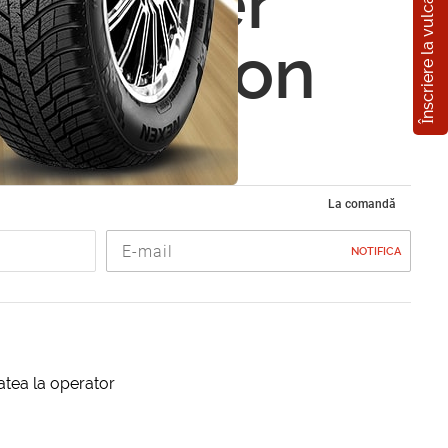
Înscriere la vulcanizare
ai XTeer
Protection
 4L
La comandă
NOTIFICA
itatea la operator