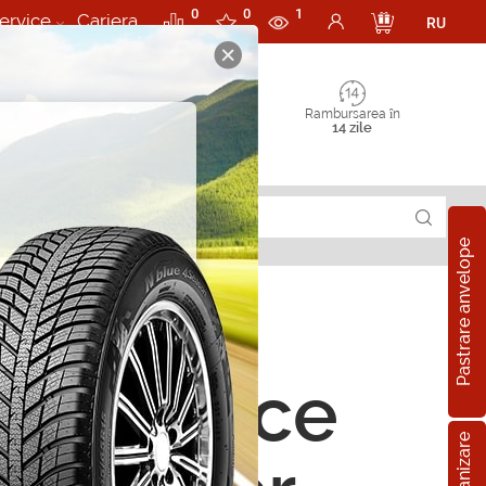
0
0
1
ervice
Cariera
RU
Rambursarea în
14 zile
Pastrare anvelope
i sintetice