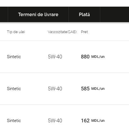
Termeni de livrare
Plată
Tip de ulei
Vascozitate(SAE):
Pret
5W-40
880
Sintetic
MDL/un
5W-40
585
Sintetic
MDL/un
5W-40
162
Sintetic
MDL/un