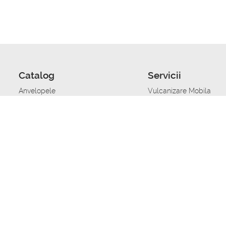
Catalog
Servicii
Anvelopele
Vulcanizare Mobila
Jante
Stocare anvelope
Uleiuri de motor
Schimbarea anvelopelo
Acumulatoare auto
Taierea benzii de rulare
Accesorii
Ajutor tehnic in caz de 
Sisteme de alarma auto
Asistenta tehnica la blo
Alimentarea cu combust
Pornirea acumulatorului
Repararea anvelopelor
Echilibrare anvelope