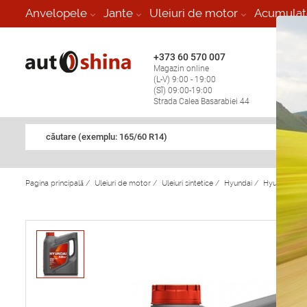
-
Anvelopele
Jante
Uleiuri de motor
Acumulat
+373 60 570 007
+373 
Magazin online
Vulcan
(L-V) 9:00 - 19:00
stop în
(Sî) 09:00-19:00
Strada Calea Basarabiei 44
căutare (exemplu: 165/60 R14)
Pagina principală
/
Uleiuri de motor
/
Uleiuri sintetice
/
Hyundai
/
Hyundai
/
H