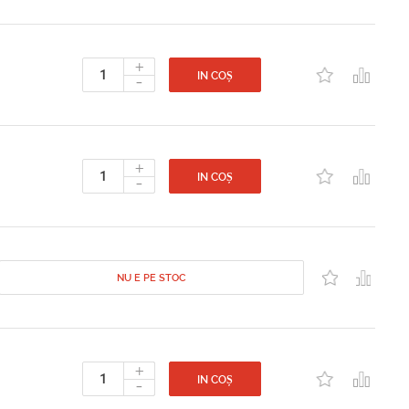
+
-
IN COȘ
+
-
IN COȘ
NU E PE STOC
+
-
IN COȘ