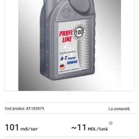
Cod produs: AT-182879
La comandă
101
~11
mdl/1шт
MDL/lună