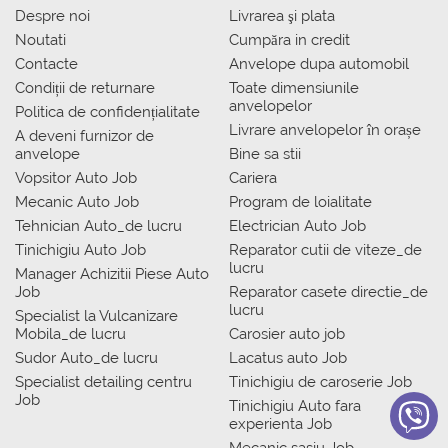
Despre noi
Livrarea şi plata
Noutati
Сumpăra in credit
Contacte
Anvelope dupa automobil
Condiții de returnare
Toate dimensiunile
anvelopelor
Politica de confidențialitate
Livrare anvelopelor în orașe
A deveni furnizor de
anvelope
Bine sa stii
Vopsitor Auto Job
Cariera
Mecanic Auto Job
Program de loialitate
Tehnician Auto_de lucru
Electrician Auto Job
Tinichigiu Auto Job
Reparator cutii de viteze_de
lucru
Manager Achizitii Piese Auto
Job
Reparator casete directie_de
lucru
Specialist la Vulcanizare
Mobila_de lucru
Carosier auto job
Sudor Auto_de lucru
Lacatus auto Job
Specialist detailing centru
Tinichigiu de caroserie Job
Job
Tinichigiu Auto fara
experienta Job