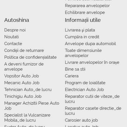
Repararea anvelopelor
Echilibrare anvelope
Autoshina
Informații utile
Despre noi
Livrarea şi plata
Noutati
Сumpăra in credit
Contacte
Anvelope dupa automobil
Condiții de returnare
Toate dimensiunile
anvelopelor
Politica de confidențialitate
Livrare anvelopelor în orașe
A deveni furnizor de
anvelope
Bine sa stii
Vopsitor Auto Job
Cariera
Mecanic Auto Job
Program de loialitate
Tehnician Auto_de lucru
Electrician Auto Job
Tinichigiu Auto Job
Reparator cutii de viteze_de
lucru
Manager Achizitii Piese Auto
Job
Reparator casete directie_de
lucru
Specialist la Vulcanizare
Mobila_de lucru
Carosier auto job
Sudor Auto_de lucru
Lacatus auto Job