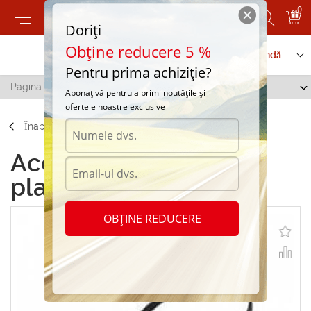
0
Doriți
Obține reducere 5 %
Contactați-ne
Serviciu de comandă
Pentru prima achiziție?
Pagina principală
/
Clema din plastic 300mm*8
Abonațivă pentru a primi noutățile și
ofertele noastre exclusive
Înapoi
Accesorii Clema din
plastic 300mm*8
OBȚINE REDUCERE