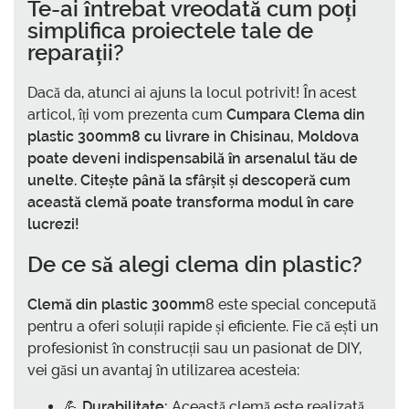
Te-ai întrebat vreodată cum poți
simplifica proiectele tale de
reparații?
Dacă da, atunci ai ajuns la locul potrivit! În acest
articol, îți vom prezenta cum
Cumpara Clema din
plastic 300mm
8 cu livrare in Chisinau, Moldova
poate deveni indispensabilă în arsenalul tău de
unelte. Citește până la sfârșit și descoperă cum
această clemă poate transforma modul în care
lucrezi!
De ce să alegi clema din plastic?
Clemă din plastic 300mm
8 este special concepută
pentru a oferi soluții rapide și eficiente. Fie că ești un
profesionist în construcții sau un pasionat de DIY,
vei găsi un avantaj în utilizarea acesteia:
💪
Durabilitate:
Această clemă este realizată