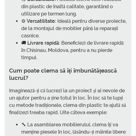
din plastic de înaltă calitate, garantând o
utilizare pe termen lung.
⚙️
Versatilitate:
Ideală pentru diverse proiecte,
de la montajul de mobilier până la reparații
casnice.
🚚
Livrare rapidă:
Beneficiezi de livrare rapidă
în Chisinau, Moldova, pentru a nu pierde
timpul.
Cum poate clema să îți îmbunătățească
lucrul?
Imaginează-ți că lucrezi la un proiect și ai nevoie de
un ajutor pentru a ține totul în loc. În loc să te lupți
cu metode tradiționale, clema din plastic te ajută să
finalizezi treaba rapid. Uite câteva exemple:
🔧 La asamblarea mobilierului, clema îți va
menține piesele în loc, lăsându-ți mâinile libere