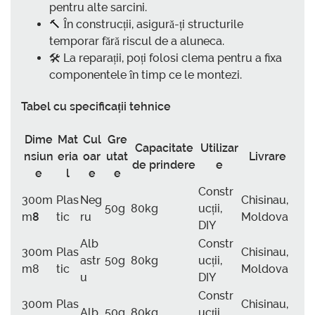
pentru alte sarcini.
🔨 În construcții, asigură-ți structurile
temporar fără riscul de a aluneca.
🛠️ La reparații, poți folosi clema pentru a fixa
componentele în timp ce le montezi.
Tabel cu specificații tehnice
Dime
Mat
Cul
Gre
Capacitate
Utilizar
nsiun
eria
oar
utat
Livrare
de prindere
e
e
l
e
e
Constr
300m
Plas
Neg
Chisinau,
50g
80kg
ucții,
m
8
tic
ru
Moldova
DIY
Alb
Constr
300m
Plas
Chisinau,
astr
50g
80kg
ucții,
m8
tic
Moldova
u
DIY
Constr
300m
Plas
Chisinau,
Alb
50g
80kg
ucții,