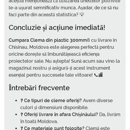
aceștia menționează că utilizarea uneltelor potrivite
le-a ușurat semnificativ munca. Așadar, de ce să nu
faci parte din această statistica? 💡
Concluzie și acțiune imediată!
Cumpara Clema din plastic 300mm
8 cu livrare in
Chisinau, Moldova este alegerea perfectă pentru
oricine dorește să îmbunătățească eficiența
proiectelor sale. Nu aștepta! Sună acum sau vino la
magazinul nostru și asigură-ți acest instrument
esențial pentru succesele tale viitoare! 📞🏬
Întrebări frecvente
❓
Ce tipuri de cleme oferiți?
Avem diverse
culori și dimensiuni disponibile.
❓
Oferiți livrare în afara Chișinăului?
Da, livrăm
în toată Moldova.
❓
Ce materiale sunt folosite?
Clemă este