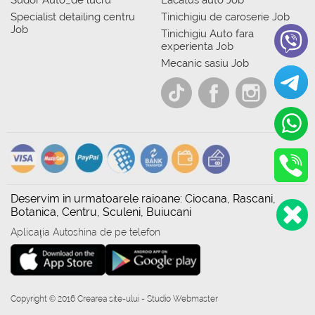
Specialist detailing centru
Tinichigiu de caroserie Job
Job
Tinichigiu Auto fara
experienta Job
Mecanic sasiu Job
Deservim in urmatoarele raioane: Ciocana, Rascani,
Botanica, Centru, Sculeni, Buiucani
Aplicația Autoshina de pe telefon
Copyright © 2016 Crearea site-ului - Studio Webmaster