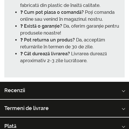
fabricată din plastic de înaltă calitate.
❓
Cum pot plasa o comandă?
Poți comanda
online sau venind în magazinul nostru.
❓
Există o garanție?
Da, oferim garanție pentru
produsele noastre!
❓
Pot returna un produs?
Da, acceptăm
returnările în termen de 30 de zile.
❓
Cât durează livrarea?
Livrarea durează
aproximativ 2-3 zile lucrătoare.
Recenzii
Termeni de livrare
Plată