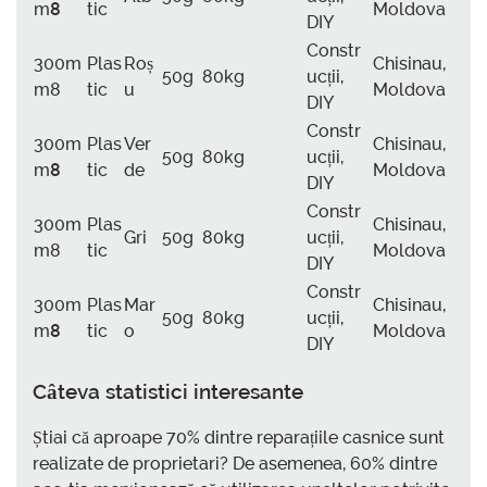
m
8
tic
Moldova
DIY
Constr
300m
Plas
Roș
Chisinau,
50g
80kg
ucții,
m8
tic
u
Moldova
DIY
Constr
300m
Plas
Ver
Chisinau,
50g
80kg
ucții,
m
8
tic
de
Moldova
DIY
Constr
300m
Plas
Chisinau,
Gri
50g
80kg
ucții,
m8
tic
Moldova
DIY
Constr
300m
Plas
Mar
Chisinau,
50g
80kg
ucții,
m
8
tic
o
Moldova
DIY
Câteva statistici interesante
Știai că aproape 70% dintre reparațiile casnice sunt
realizate de proprietari? De asemenea, 60% dintre