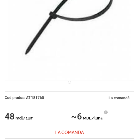
Cod produs: AT-181765
La comandă
48
~6
mdl/1шт
MDL/lună
LA COMANDA