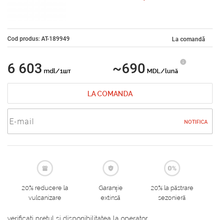
Cod produs: AT-189949
La comandă
6 603
~690
mdl/1шт
MDL/lună
LA COMANDA
NOTIFICA
20% reducere la
Garanție
20% la păstrare
vulcanizare
extinsă
sezonieră
verificati pretul si disponibilitatea la operator