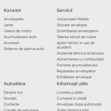
Каталог
Servicii
Anvelopele
Vulcanizare Mobila
Jante
Stocare anvelope
Uleiuri de motor
Schimbarea anvelopelor
Acumulatoare auto
Taierea benzii de rulare
Accesorii
Ajutor tehnic in caz de
accident
Sisteme de alarma auto
Asistenta tehnica la blocare
Alimentarea cu combustibil
Pornirea acumulatorului
Repararea anvelopelor
Echilibrare anvelope
Autoshina
Informații utile
Despre noi
Livrarea şi plata
Noutati
Сumpăra in credit
Contacte
Anvelope dupa automobil
Condiții de returnare
Toate dimensiunile