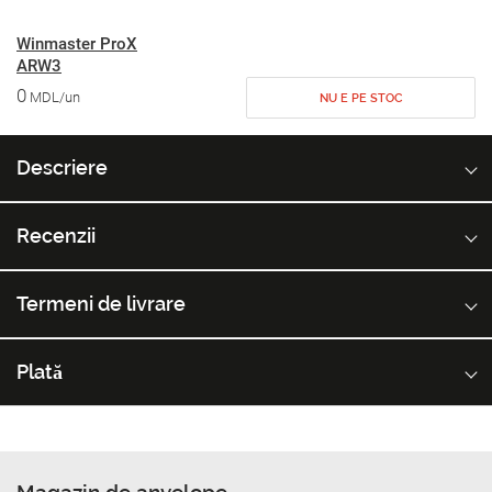
Winmaster ProX
ARW3
0
MDL/un
NU E PE STOC
Descriere
Recenzii
Termeni de livrare
Plată