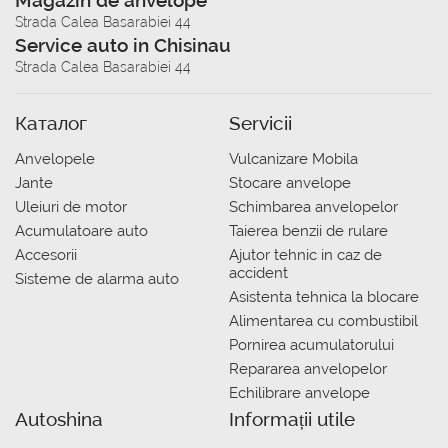
Magazin de anvelope
Strada Calea Basarabiei 44
Service auto in Chisinau
Strada Calea Basarabiei 44
Каталог
Servicii
Anvelopele
Vulcanizare Mobila
Jante
Stocare anvelope
Uleiuri de motor
Schimbarea anvelopelor
Acumulatoare auto
Taierea benzii de rulare
Accesorii
Ajutor tehnic in caz de
accident
Sisteme de alarma auto
Asistenta tehnica la blocare
Alimentarea cu combustibil
Pornirea acumulatorului
Repararea anvelopelor
Echilibrare anvelope
Autoshina
Informații utile