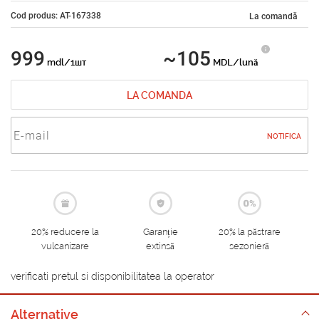
Cod produs: AT-167338
La comandă
999
~105
mdl/1шт
MDL/lună
LA COMANDA
NOTIFICA
20% reducere la
Garanție
20% la păstrare
vulcanizare
extinsă
sezonieră
verificati pretul si disponibilitatea la operator
Alternative