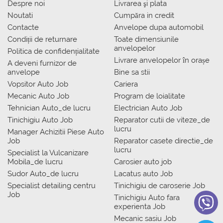
Despre noi
Livrarea şi plata
Noutati
Сumpăra in credit
Contacte
Anvelope dupa automobil
Condiții de returnare
Toate dimensiunile
anvelopelor
Politica de confidențialitate
Livrare anvelopelor în orașe
A deveni furnizor de
anvelope
Bine sa stii
Vopsitor Auto Job
Cariera
Mecanic Auto Job
Program de loialitate
Tehnician Auto_de lucru
Electrician Auto Job
Tinichigiu Auto Job
Reparator cutii de viteze_de
lucru
Manager Achizitii Piese Auto
Job
Reparator casete directie_de
lucru
Specialist la Vulcanizare
Mobila_de lucru
Carosier auto job
Sudor Auto_de lucru
Lacatus auto Job
Specialist detailing centru
Tinichigiu de caroserie Job
Job
Tinichigiu Auto fara
experienta Job
Mecanic sasiu Job