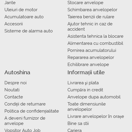
Jante
Stocare anvelope
Uleiuri de motor
Schimbarea anvelopelor
Acumulatoare auto
Taierea benzii de rulare
Accesorii
Ajutor tehnic in caz de
accident
Sisteme de alarma auto
Asistenta tehnica la blocare
Alimentarea cu combustibil
Pornirea acumulatorului
Repararea anvelopelor
Echilibrare anvelope
Autoshina
Informații utile
Despre noi
Livrarea şi plata
Noutati
Сumpăra in credit
Contacte
Anvelope dupa automobil
Condiții de returnare
Toate dimensiunile
anvelopelor
Politica de confidențialitate
Livrare anvelopelor în orașe
A deveni furnizor de
anvelope
Bine sa stii
Vopsitor Auto Job
Cariera