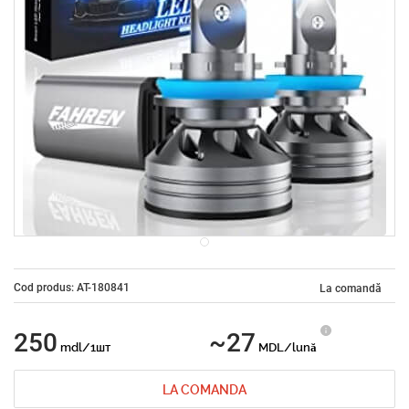
Cod produs: AT-180841
La comandă
250
~27
mdl/1шт
MDL/lună
LA COMANDA