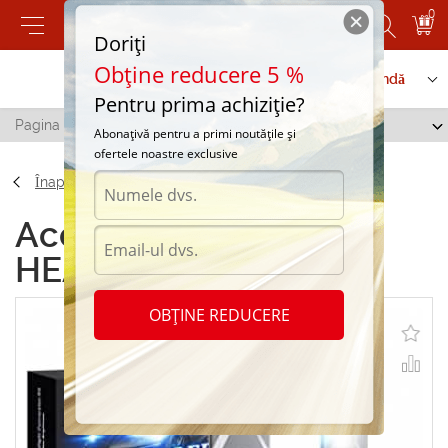
0
Doriți
Obține reducere 5 %
Contactați-ne
Serviciu de comandă
Pentru prima achiziție?
Pagina principală
/
H11 LED- HEADLIGHTING
Abonațivă pentru a primi noutățile și
ofertele noastre exclusive
Înapoi
Accesorii H11 LED-
HEADLIGHTING
OBȚINE REDUCERE