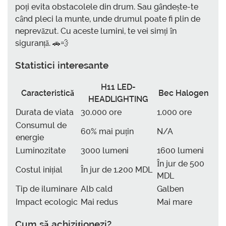
poți evita obstacolele din drum. Sau gândește-te
când pleci la munte, unde drumul poate fi plin de
neprevăzut. Cu aceste lumini, te vei simți în
siguranță. 🚗💨
Statistici interesante
H11 LED-
Caracteristică
Bec Halogen
HEADLIGHTING
Durata de viata
30.000 ore
1.000 ore
Consumul de
60% mai puțin
N/A
energie
Luminozitate
3000 lumeni
1600 lumeni
În jur de 500
Costul inițial
În jur de 1.200 MDL
MDL
Tip de iluminare
Alb cald
Galben
Impact ecologic
Mai redus
Mai mare
Cum să achiziționezi?