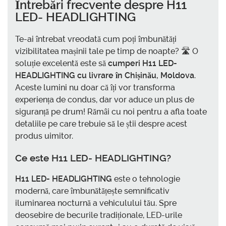
Întrebări frecvente despre
H11
LED- HEADLIGHTING
Te-ai întrebat vreodată cum poți îmbunătăți
vizibilitatea mașinii tale pe timp de noapte? 🛣️ O
soluție excelentă este să
cumperi H11 LED-
HEADLIGHTING cu livrare în Chișinău, Moldova
.
Aceste lumini nu doar că îți vor transforma
experiența de condus, dar vor aduce un plus de
siguranță pe drum! Rămâi cu noi pentru a afla toate
detaliile pe care trebuie să le știi despre acest
produs uimitor.
Ce este H11 LED- HEADLIGHTING?
H11 LED- HEADLIGHTING
este o tehnologie
modernă, care îmbunătățește semnificativ
iluminarea nocturnă a vehiculului tău. Spre
deosebire de becurile tradiționale, LED-urile