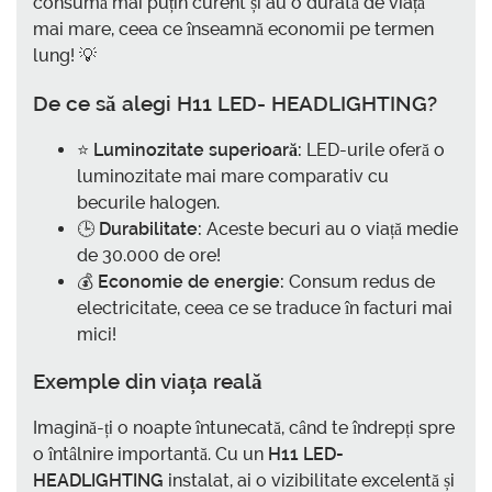
consumă mai puțin curent și au o durată de viață
mai mare, ceea ce înseamnă economii pe termen
lung! 💡
De ce să alegi H11 LED- HEADLIGHTING?
⭐
Luminozitate superioară:
LED-urile oferă o
luminozitate mai mare comparativ cu
becurile halogen.
🕒
Durabilitate:
Aceste becuri au o viață medie
de 30.000 de ore!
💰
Economie de energie:
Consum redus de
electricitate, ceea ce se traduce în facturi mai
mici!
Exemple din viața reală
Imagină-ți o noapte întunecată, când te îndrepți spre
o întâlnire importantă. Cu un
H11 LED-
HEADLIGHTING
instalat, ai o vizibilitate excelentă și