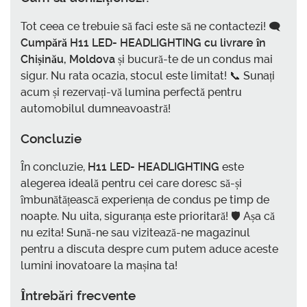
Tot ceea ce trebuie să faci este să ne contactezi! 🗨️
Cumpără H11 LED- HEADLIGHTING cu livrare în
Chișinău, Moldova
și bucură-te de un condus mai
sigur. Nu rata ocazia, stocul este limitat! 📞 Sunați
acum și rezervați-vă lumina perfectă pentru
automobilul dumneavoastră!
Concluzie
În concluzie,
H11 LED- HEADLIGHTING
este
alegerea ideală pentru cei care doresc să-și
îmbunătățească experiența de condus pe timp de
noapte. Nu uita, siguranța este prioritară! 🛡️ Așa că
nu ezita! Sună-ne sau vizitează-ne magazinul
pentru a discuta despre cum putem aduce aceste
lumini inovatoare la mașina ta!
Întrebări frecvente