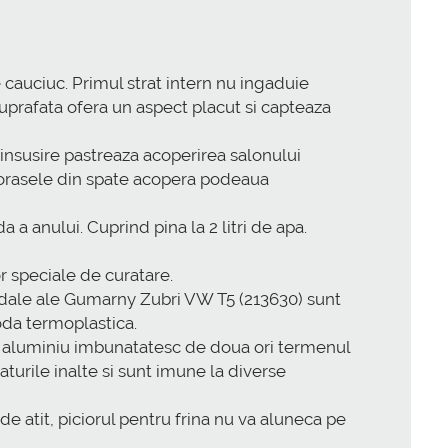
auciuc. Primul strat intern nu ingaduie
suprafata ofera un aspect placut si capteaza
nsusire pastreaza acoperirea salonului
ovorasele din spate acopera podeaua
a anului. Cuprind pina la 2 litri de apa.
or speciale de curatare.
pedale ale Gumarny Zubri VW T5 (213630) sunt
toda termoplastica.
in aluminiu imbunatatesc de doua ori termenul
urile inalte si sunt imune la diverse
e atit, piciorul pentru frina nu va aluneca pe