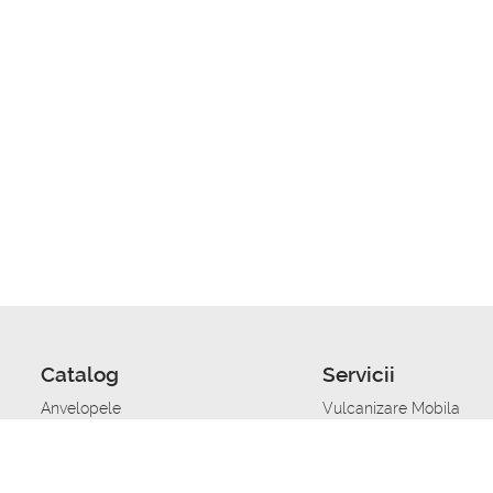
Catalog
Servicii
Anvelopele
Vulcanizare Mobila
Jante
Stocare anvelope
Uleiuri de motor
Schimbarea anvelopelo
Acumulatoare auto
Taierea benzii de rulare