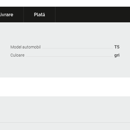
ivrare
Plată
T5
Model automobil
gri
Culoare