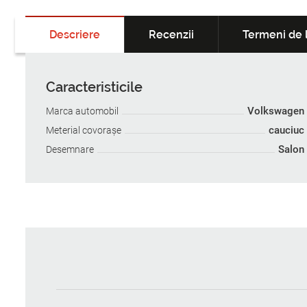
Descriere
Recenzii
Termeni de l
Caracteristicile
Volkswagen
Marca automobil
cauciuc
Meterial covoraşe
Salon
Desemnare