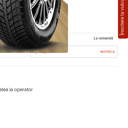
Înscriere la vulcanizare
 VW T5
0)
La comandă
NOTIFICA
itatea la operator