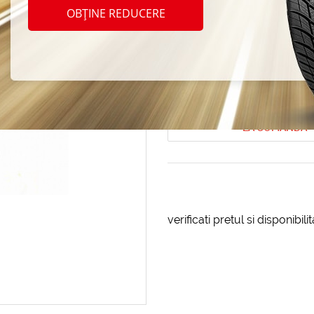
Zubri
OBȚINE REDUCERE
(21363
Cod produs: AT-13522
LA COMANDA
verificati pretul si disponibil