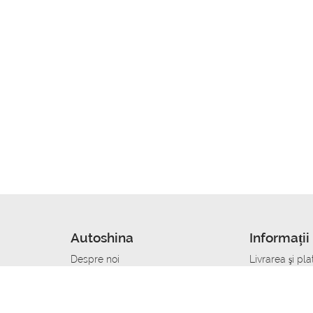
Autoshina
Informații 
Despre noi
Livrarea şi pla
Noutati
Сumpăra in cr
r
Cariera
Anvelope dup
Contacte
Toate dimensi