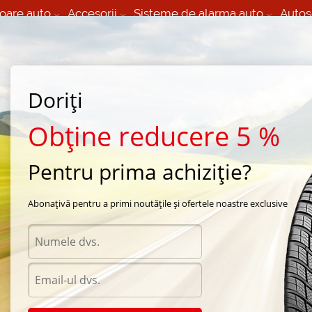
oare auto
Accesorii
Sisteme de alarma auto
Autos
60 066 000
+373 60 608 000
izare Mobila 24/7 non
Service auto in Chisinau
 toate regiunile
(L-V) 9:00 - 19:00
Doriți
(Sî) 09:00-19:00
Strada Calea Basarabiei 44
Obține reducere 5 %
Pentru prima achiziție?
Abonațivă pentru a primi noutățile și ofertele noastre exclusive
Acces