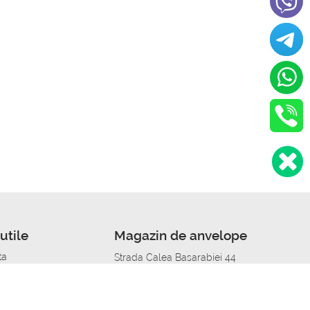
utile
Magazin de anvelope
ta
Strada Calea Basarabiei 44
edit
Service auto in Chisinau
a automobil
unile anvelopelor
Strada Calea Basarabiei 44