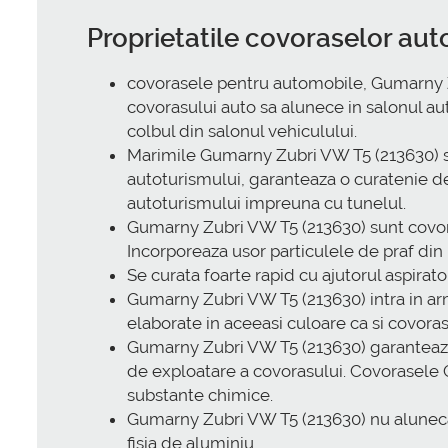
Proprietatile covoraselor au
covorasele pentru automobile, Gumarny Zu
covorasului auto sa alunece in salonul aut
colbul din salonul vehiculului.
Marimile Gumarny Zubri VW T5 (213630) su
autoturismului, garanteaza o curatenie de
autoturismului impreuna cu tunelul.
Gumarny Zubri VW T5 (213630) sunt covorase
Incorporeaza usor particulele de praf din 
Se curata foarte rapid cu ajutorul aspirat
Gumarny Zubri VW T5 (213630) intra in ar
elaborate in aceeasi culoare ca si covoras
Gumarny Zubri VW T5 (213630) garanteaza 
de exploatare a covorasului. Covorasele 
substante chimice.
Gumarny Zubri VW T5 (213630) nu aluneca pe
fisia de aluminiu.