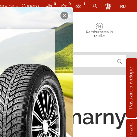
0
0
1
ervice
Cariera
RU
Rambursarea în
14 zile
Pastrare anvelope
orii Gumarny