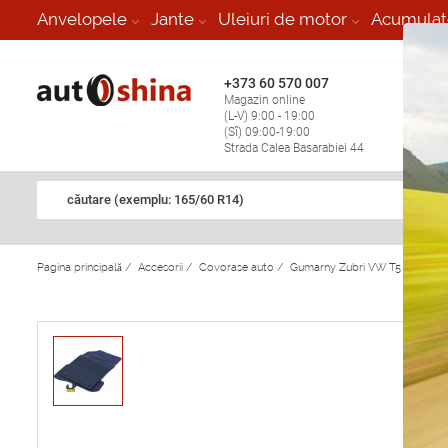
-
Anvelopele
Jante
Uleiuri de motor
Acumulat
+373 60 570 007
+373 
Magazin online
Vulcan
(L-V) 9:00 - 19:00
stop în
(Sî) 09:00-19:00
Strada Calea Basarabiei 44
căutare (exemplu: 165/60 R14)
Pagina principală
/
Accesorii
/
Covorase auto
/
Gumarny Zubri VW T5 (213630)