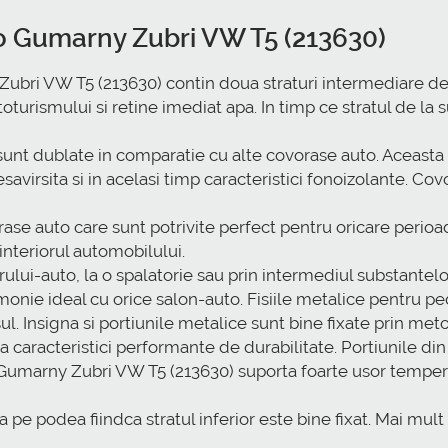
to Gumarny Zubri VW T5 (213630)
bri VW T5 (213630) contin doua straturi intermediare de c
oturismului si retine imediat apa. In timp ce stratul de la 
nt dublate in comparatie cu alte covorase auto. Aceasta i
savirsita si in acelasi timp caracteristici fonoizolante. C
 auto care sunt potrivite perfect pentru oricare perioada 
interiorul automobilului.
orului-auto, la o spalatorie sau prin intermediul substantel
monie ideal cu orice salon-auto. Fisiile metalice pentru 
ul. Insigna si portiunile metalice sunt bine fixate prin me
caracteristici performante de durabilitate. Portiunile d
Gumarny Zubri VW T5 (213630) suporta foarte usor temperat
 podea fiindca stratul inferior este bine fixat. Mai mult d