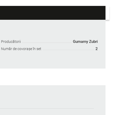
Gumarny Zubri
Producătorii
2
Număr de covoraşe în set