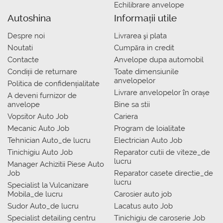
Echilibrare anvelope
Autoshina
Informații utile
Despre noi
Livrarea şi plata
Noutati
Сumpăra in credit
Contacte
Anvelope dupa automobil
Condiții de returnare
Toate dimensiunile
anvelopelor
Politica de confidențialitate
Livrare anvelopelor în orașe
A deveni furnizor de
anvelope
Bine sa stii
Vopsitor Auto Job
Cariera
Mecanic Auto Job
Program de loialitate
Tehnician Auto_de lucru
Electrician Auto Job
Tinichigiu Auto Job
Reparator cutii de viteze_de
lucru
Manager Achizitii Piese Auto
Job
Reparator casete directie_de
lucru
Specialist la Vulcanizare
Mobila_de lucru
Carosier auto job
Sudor Auto_de lucru
Lacatus auto Job
Specialist detailing centru
Tinichigiu de caroserie Job