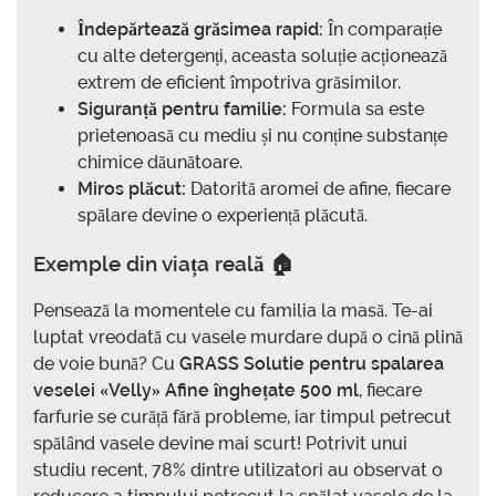
Îndepărtează grăsimea rapid:
În comparație
cu alte detergenți, aceasta soluție acționează
extrem de eficient împotriva grăsimilor.
Siguranță pentru familie:
Formula sa este
prietenoasă cu mediu și nu conține substanțe
chimice dăunătoare.
Miros plăcut:
Datorită aromei de afine, fiecare
spălare devine o experiență plăcută.
Exemple din viața reală 🏠
Pensează la momentele cu familia la masă. Te-ai
luptat vreodată cu vasele murdare după o cină plină
de voie bună? Cu
GRASS Solutie pentru spalarea
veselei «Velly» Afine înghețate 500 ml
, fiecare
farfurie se curăță fără probleme, iar timpul petrecut
spălând vasele devine mai scurt! Potrivit unui
studiu recent, 78% dintre utilizatori au observat o