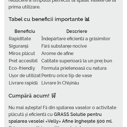
reducere a timpului petrecut la spălat vasele de la
prima utilizare.
Tabel cu beneficii importante 📊
Beneficiu
Descriere
Rapiditate
Îndepărtare eficientă a grăsimilor
Siguranță
Fără substanțe nocive
Miros plăcut
Arome de afine
Pret accesibil
Calitate superioară la un preț bun
Eco-friendly
Formula prietenoasă cu natura
Ușor de utilizat
Pentru orice tip de vase
Livrare rapidă
Livrare în Chișinău
Cumpără acum! 🛒
Nu mai aștepta! Fă din spălarea vaselor o activitate
plăcută și eficientă cu
GRASS Solutie pentru
spalarea veselei «Velly» Afine înghețate 500 ml
.