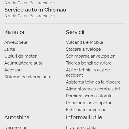
Strada Calea Basarabiei 44
Service auto in Chisinau
Strada Calea Basarabiei 44
Каталог
Servicii
Anvelopele
Vulcanizare Mobila
Jante
Stocare anvelope
Uleiuri de motor
Schimbarea anvelopelor
Acumulatoare auto
Taierea benzii de rulare
Accesorii
Ajutor tehnic in caz de
accident
Sisteme de alarma auto
Asistenta tehnica la blocare
Alimentarea cu combustibil
Pornirea acumulatorului
Repararea anvelopelor
Echilibrare anvelope
Autoshina
Informații utile
Despre noi
Livrarea şi plata