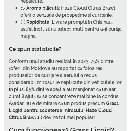
neplăcute.
🍊
Aroma plăcută:
Haze Cloud Citrus Brawl
oferă o senzație de prospețime și curățenie.
🕒
Rapiditate:
Livrare promptă în Chisinau,
astfel încât să nu aștepți mult pentru a-ți curăța
mașina.
Ce spun statisticile?
Conform unui studiu realizat în 2023, 75% dintre
șoferii din Moldova au raportat că folosirea
produselor de curățare a aerului a redus
considerabil mirosurile neplăcute din vehiculele lor.
În plus, 85% dintre aceștia au menționat că un aer
curat îi ajută să se concentreze mai bine la condus.
Așadar, nu e de mirare că un produs precum
Grass
Licgid pentru scoaterea mirosului Haze Cloud
Citrus Brawl 1 l
devine tot mai popular!
Cum funcționează Grass Licgid?