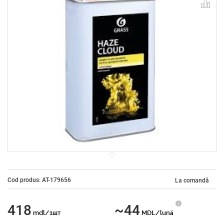
Cod produs: AT-179656
La comandă
418
~44
mdl/1шт
MDL/lună