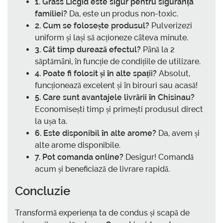
1. Grass Licgid este sigur pentru siguranța
familiei?
Da, este un produs non-toxic.
2. Cum se folosește produsul?
Pulverizezi
uniform și lași să acționeze câteva minute.
3. Cât timp durează efectul?
Până la 2
săptămâni, în funcție de condițiile de utilizare.
4. Poate fi folosit și în alte spații?
Absolut,
funcționează excelent și în birouri sau acasă!
5. Care sunt avantajele livrării în Chisinau?
Economisești timp și primești produsul direct
la ușa ta.
6. Este disponibil în alte arome?
Da, avem și
alte arome disponibile.
7. Pot comanda online?
Desigur! Comandă
acum și beneficiază de livrare rapidă.
Concluzie
Transformă experiența ta de condus și scapă de