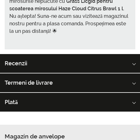
mirosurile neplăcute cu
Grass Licgid pentru
scoaterea mirosului Haze Cloud Citrus Brawl 1 l
.
Nu aștepta! Suna-ne acum sau vizitează magazinul
nostru pentru a plasa comanda. Prospețimea este
la un pas distanță! 🌟
Recenzii
Termeni de livrare
Plată
Magazin de anvelope