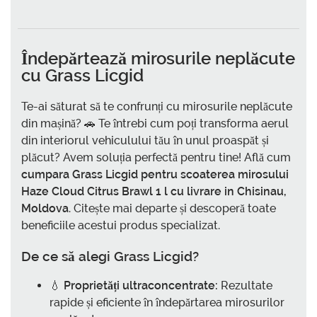
Îndepărtează mirosurile neplăcute
cu Grass Licgid
Te-ai săturat să te confrunți cu mirosurile neplăcute
din mașină? 🚗 Te întrebi cum poți transforma aerul
din interiorul vehiculului tău în unul proaspăt și
plăcut? Avem soluția perfectă pentru tine! Află cum
cumpara Grass Licgid pentru scoaterea mirosului
Haze Cloud Citrus Brawl 1 l cu livrare in Chisinau,
Moldova
. Citește mai departe și descoperă toate
beneficiile acestui produs specializat.
De ce să alegi Grass Licgid?
💧
Proprietăți ultraconcentrate:
Rezultate
rapide și eficiente în îndepărtarea mirosurilor