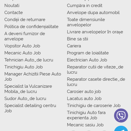
Noutati
Сumpăra in credit
Contacte
Anvelope dupa automobil
Condiții de returnare
Toate dimensiunile
anvelopelor
Politica de confidențialitate
Livrare anvelopelor în orașe
A deveni furnizor de
anvelope
Bine sa stii
Vopsitor Auto Job
Cariera
Mecanic Auto Job
Program de loialitate
Tehnician Auto_de lucru
Electrician Auto Job
Tinichigiu Auto Job
Reparator cutii de viteze_de
lucru
Manager Achizitii Piese Auto
Job
Reparator casete directie_de
lucru
Specialist la Vulcanizare
Mobila_de lucru
Carosier auto job
Sudor Auto_de lucru
Lacatus auto Job
Specialist detailing centru
Tinichigiu de caroserie Job
Job
Tinichigiu Auto fara
experienta Job
Mecanic sasiu Job