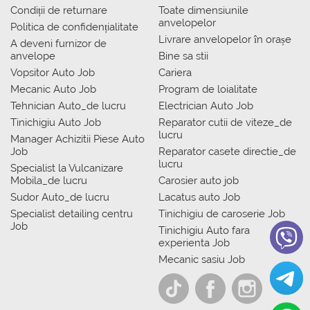
Condiții de returnare
Toate dimensiunile
anvelopelor
Politica de confidențialitate
Livrare anvelopelor în orașe
A deveni furnizor de
anvelope
Bine sa stii
Vopsitor Auto Job
Cariera
Mecanic Auto Job
Program de loialitate
Tehnician Auto_de lucru
Electrician Auto Job
Tinichigiu Auto Job
Reparator cutii de viteze_de
lucru
Manager Achizitii Piese Auto
Job
Reparator casete directie_de
lucru
Specialist la Vulcanizare
Mobila_de lucru
Carosier auto job
Sudor Auto_de lucru
Lacatus auto Job
Specialist detailing centru
Tinichigiu de caroserie Job
Job
Tinichigiu Auto fara
experienta Job
Mecanic sasiu Job