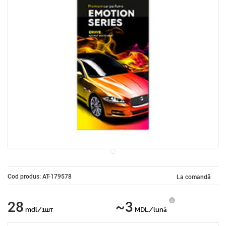
Cod produs: AT-179578
La comandă
28
~3
mdl/1шт
MDL/lună