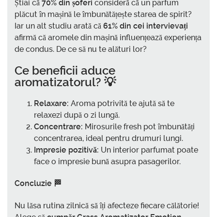
Știai că
70% din șoferi
consideră că un parfum
plăcut în mașină le îmbunătățește starea de spirit?
Iar un alt studiu arată că
61% din cei intervievați
afirmă că aromele din mașină influențează experiența
de condus. De ce să nu te alături lor?
Ce beneficii aduce
aromatizatorul? 💡
Relaxare:
Aroma potrivită te ajută să te
relaxezi după o zi lungă.
Concentrare:
Mirosurile fresh pot îmbunătăți
concentrarea, ideal pentru drumuri lungi.
Impresie pozitivă:
Un interior parfumat poate
face o impresie bună asupra pasagerilor.
Concluzie 🏁
Nu lăsa rutina zilnică să îți afecteze fiecare călătorie!