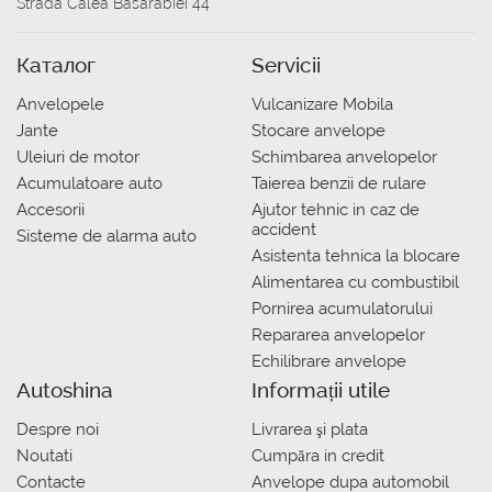
Strada Calea Basarabiei 44
Каталог
Servicii
Anvelopele
Vulcanizare Mobila
Jante
Stocare anvelope
Uleiuri de motor
Schimbarea anvelopelor
Acumulatoare auto
Taierea benzii de rulare
Accesorii
Ajutor tehnic in caz de
accident
Sisteme de alarma auto
Asistenta tehnica la blocare
Alimentarea cu combustibil
Pornirea acumulatorului
Repararea anvelopelor
Echilibrare anvelope
Autoshina
Informații utile
Despre noi
Livrarea şi plata
Noutati
Сumpăra in credit
Contacte
Anvelope dupa automobil