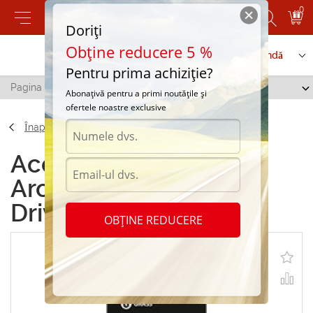
0
Doriți
Obține reducere 5 %
Contactați-ne
Serviciu de comandă
Pentru prima achiziție?
Pagina principală
/
Grass Aromatizator Emotion Drive
Abonațivă pentru a primi noutățile și
ofertele noastre exclusive
Înapoi
Accesorii Grass
Aromatizator Emotion
Drive
OBȚINE REDUCERE