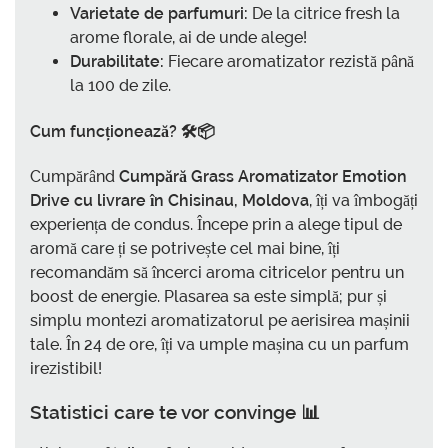
Varietate de parfumuri:
De la citrice fresh la
arome florale, ai de unde alege!
Durabilitate:
Fiecare aromatizator rezistă până
la 100 de zile.
Cum funcționează? 🛠️📦
Cumpărând
Cumpără Grass Aromatizator Emotion
Drive cu livrare în Chisinau, Moldova
, îți va îmbogăți
experiența de condus. Începe prin a alege tipul de
aromă care ți se potrivește cel mai bine, îți
recomandăm să încerci aroma citricelor pentru un
boost de energie. Plasarea sa este simplă; pur și
simplu montezi aromatizatorul pe aerisirea mașinii
tale. În 24 de ore, îți va umple mașina cu un parfum
irezistibil!
Statistici care te vor convinge 📊