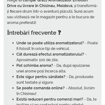
Alege să
cumpăr Grass Aromatizator Emotion
Drive cu livrare în Chisinau, Moldova
, și transformă-
ți fiecare drum într-o aventură plăcută. Sună acum
sau vizitează-ne în magazin pentru a te bucura de
aroma preferată!
Întrebări frecvente ❓
Unde se poate utiliza aromatizatorul?
- Poate
fi folosit în orice tip de vehicul.
Cât durează efectul aromatizatorului?
-
Aproximativ 100 de zile.
Pot schimba aroma?
- Da, după epuizarea
unei arome poți încerca alta.
Este sigur pentru sănătate?
- Da, produsele
sunt testate și sigure.
Se poate comanda online?
- Absolut, livrăm
în Chisinau!
Există reduceri pentru comenzi mari?
- Da, te
invităm să ne contactezi pentru oferte!