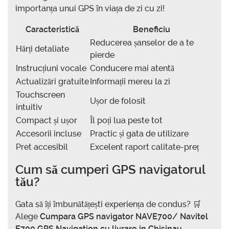
importanța unui GPS în viața de zi cu zi!
Caracteristică
Beneficiu
Reducerea șanselor de a te
Hărți detaliate
pierde
Instrucțiuni vocale
Conducere mai atentă
Actualizări gratuite
Informații mereu la zi
Touchscreen
Ușor de folosit
intuitiv
Compact și ușor
Îl poți lua peste tot
Accesorii incluse
Practic și gata de utilizare
Pret accesibil
Excelent raport calitate-preț
Cum să cumperi GPS navigatorul
tău?
Gata să îți îmbunătățești experiența de condus? 🛒
Alege
Cumpara GPS navigator NAVE700/ Navitel
E700 GPS Navigation cu livrare in Chisinau,