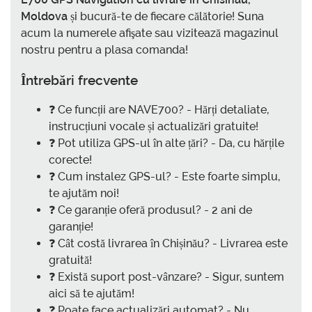
Moldova
și bucură-te de fiecare călătorie! Suna
acum la numerele afişate sau vizitează magazinul
nostru pentru a plasa comanda!
Întrebări frecvente
❓ Ce funcții are NAVE700? - Hărți detaliate,
instrucțiuni vocale și actualizări gratuite!
❓ Pot utiliza GPS-ul în alte țări? - Da, cu hărțile
corecte!
❓ Cum instalez GPS-ul? - Este foarte simplu,
te ajutăm noi!
❓ Ce garanție oferă produsul? - 2 ani de
garanție!
❓ Cât costă livrarea în Chișinău? - Livrarea este
gratuită!
❓ Există suport post-vânzare? - Sigur, suntem
aici să te ajutăm!
❓ Poate face actualizări automat? - Nu,