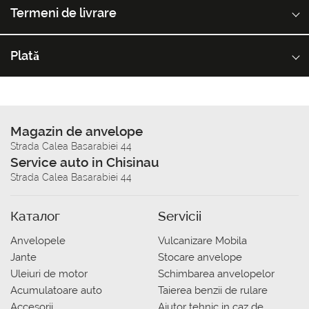
Termeni de livrare
Plată
Magazin de anvelope
Strada Calea Basarabiei 44
Service auto in Chisinau
Strada Calea Basarabiei 44
Каталог
Servicii
Anvelopele
Vulcanizare Mobila
Jante
Stocare anvelope
Uleiuri de motor
Schimbarea anvelopelor
Acumulatoare auto
Taierea benzii de rulare
Accesorii
Ajutor tehnic in caz de