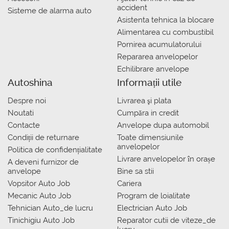
accident
Sisteme de alarma auto
Asistenta tehnica la blocare
Alimentarea cu combustibil
Pornirea acumulatorului
Repararea anvelopelor
Echilibrare anvelope
Autoshina
Informații utile
Despre noi
Livrarea şi plata
Noutati
Сumpăra in credit
Contacte
Anvelope dupa automobil
Condiții de returnare
Toate dimensiunile
anvelopelor
Politica de confidențialitate
Livrare anvelopelor în orașe
A deveni furnizor de
anvelope
Bine sa stii
Vopsitor Auto Job
Cariera
Mecanic Auto Job
Program de loialitate
Tehnician Auto_de lucru
Electrician Auto Job
Tinichigiu Auto Job
Reparator cutii de viteze_de