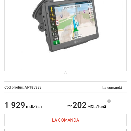
Cod produs: AT-185383
La comandă
1 929
~202
mdl/1шт
MDL/lună
LA COMANDA