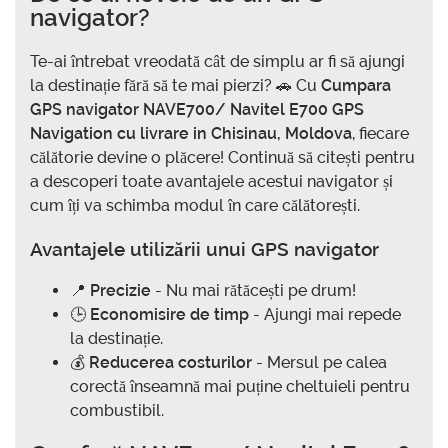
navigator?
Te-ai întrebat vreodată cât de simplu ar fi să ajungi
la destinație fără să te mai pierzi? 🚗 Cu
Cumpara
GPS navigator NAVE700/ Navitel E700 GPS
Navigation cu livrare in Chisinau, Moldova
, fiecare
călătorie devine o plăcere! Continuă să citești pentru
a descoperi toate avantajele acestui navigator și
cum îți va schimba modul în care călătorești.
Avantajele utilizării unui GPS navigator
📍
Precizie
- Nu mai rătăcești pe drum!
🕒
Economisire de timp
- Ajungi mai repede
la destinație.
💰
Reducerea costurilor
- Mersul pe calea
corectă înseamnă mai puține cheltuieli pentru
combustibil.