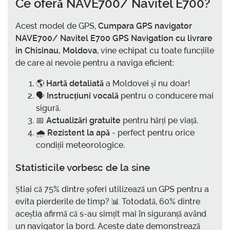
Ce oferă NAVE700/ Navitel E700?
Acest model de GPS,
Cumpara GPS navigator
NAVE700/ Navitel E700 GPS Navigation cu livrare
in Chisinau, Moldova
, vine echipat cu toate funcțiile
de care ai nevoie pentru a naviga eficient:
🌎
Hartă detaliată
a Moldovei și nu doar!
🗣️
Instrucțiuni vocală
pentru o conducere mai
sigură.
📅
Actualizări gratuite
pentru hărți pe viață.
🌧️
Rezistent la apă
- perfect pentru orice
condiții meteorologice.
Statisticile vorbesc de la sine
Știai că 75% dintre șoferi utilizează un GPS pentru a
evita pierderile de timp? 📊 Totodată, 60% dintre
aceștia afirmă că s-au simțit mai în siguranță având
un navigator la bord. Aceste date demonstrează