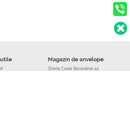
utile
Magazin de anvelope
ta
Strada Calea Basarabiei 44
edit
Service auto in Chisinau
a automobil
unile anvelopelor
Strada Calea Basarabiei 44
pelor în orașe
alitate
Aplicația Autoshina de pe telefon
itii Piese Auto Job
 Vulcanizare Mobila_de