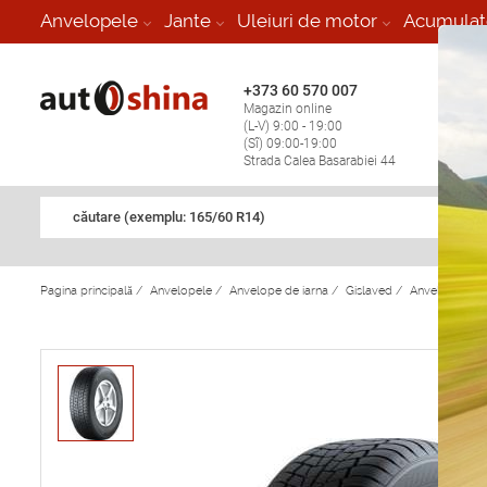
-
Anvelopele
Jante
Uleiuri de motor
Acumulat
+373 60 570 007
+373 
Magazin online
Vulcan
(L-V) 9:00 - 19:00
stop în
(Sî) 09:00-19:00
Strada Calea Basarabiei 44
căutare (exemplu: 165/60 R14)
Pagina principală
/
Anvelopele
/
Anvelope de iarna
/
Gislaved
/
Anvelope de i