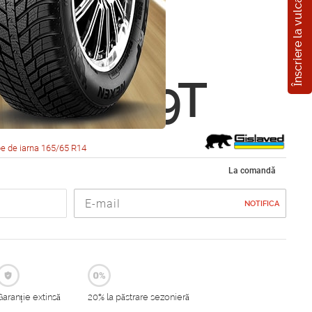
Înscriere la vulcanizare
ved
rost 6
5 R14 79T
e de iarna 165/65 R14
La comandă
NOTIFICA
Garanție extinsă
20% la păstrare sezonieră