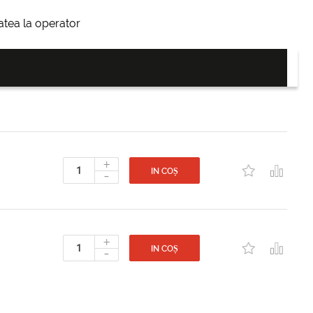
itatea la operator
+
-
IN COȘ
+
-
IN COȘ