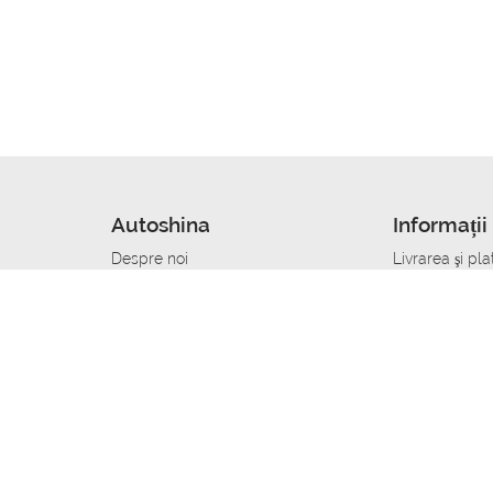
Autoshina
Informații 
Despre noi
Livrarea şi pla
Noutati
Сumpăra in cr
r
Cariera
Anvelope dup
Contacte
Toate dimensi
accident
Condiții de returnare
Livrare anvelo
care
Politica de confidențialitate
Bine sa stii
ibil
A deveni furnizor de anvelope
Program de loi
Vopsitor Auto Job
Manager Achiz
Mecanic Auto Job
Specialist la
lucru
Tehnician Auto_de lucru