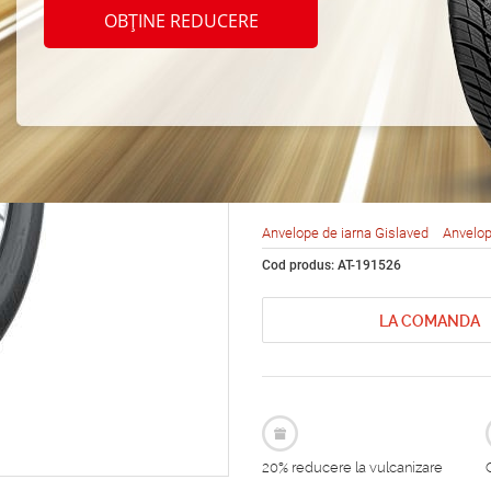
Gisla
OBȚINE REDUCERE
Euro*F
165/6
Anvelope de iarna Gislaved
Anvelop
Cod produs: AT-191526
LA COMANDA
20% reducere la vulcanizare