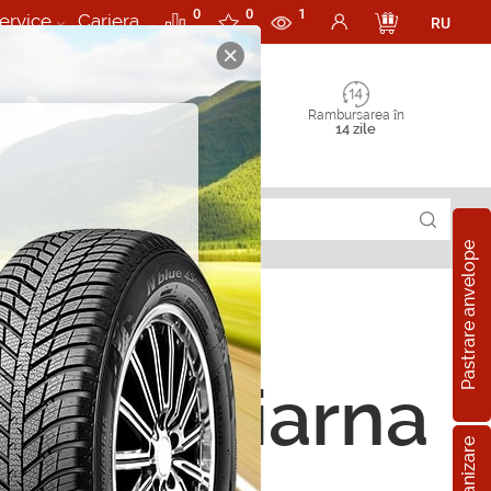
0
0
1
ervice
Cariera
RU
Rambursarea în
14 zile
Pastrare anvelope
ope de iarna