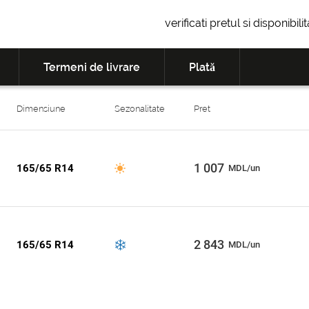
verificati pretul si disponibil
Termeni de livrare
Plată
Dimensiune
Sezonalitate
Pret
1 007
165/65 R14
MDL/un
2 843
165/65 R14
MDL/un