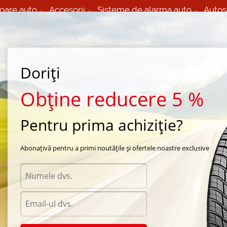
oare auto
Accesorii
Sisteme de alarma auto
Autos
60 066 000
+373 60 608 000
izare Mobila 24/7 non
Service auto in Chisinau
 toate regiunile
(L-V) 9:00 - 19:00
Doriți
(Sî) 09:00-19:00
Strada Calea Basarabiei 44
Obține reducere 5 %
Pentru prima achiziție?
arna Gislaved
/
Euro Frost 6
/
Gislaved Euro*Frost 6 165/65 R14 79T
Abonațivă pentru a primi noutățile și ofertele noastre exclusive
Anvel