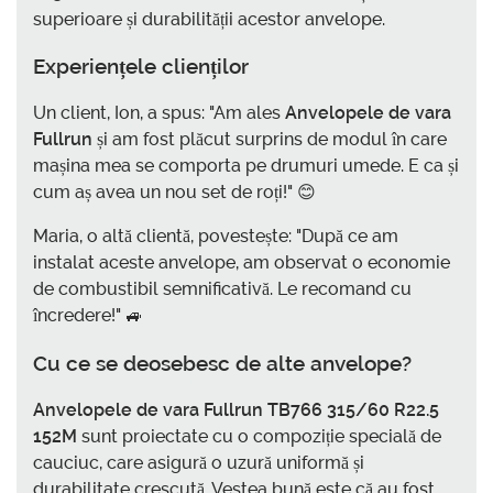
superioare și durabilității acestor anvelope.
Experiențele clienților
Un client, Ion, a spus: "Am ales
Anvelopele de vara
Fullrun
și am fost plăcut surprins de modul în care
mașina mea se comporta pe drumuri umede. E ca și
cum aș avea un nou set de roți!" 😊
Maria, o altă clientă, povestește: "După ce am
instalat aceste anvelope, am observat o economie
de combustibil semnificativă. Le recomand cu
încredere!" 🚙
Cu ce se deosebesc de alte anvelope?
Anvelopele de vara Fullrun TB766 315/60 R22.5
152M
sunt proiectate cu o compoziție specială de
cauciuc, care asigură o uzură uniformă și
durabilitate crescută. Vestea bună este că au fost