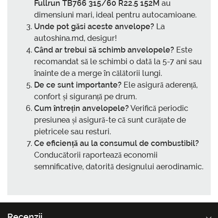
Fullrun TB766 315/60 R22.5 152M
au
dimensiuni mari, ideal pentru autocamioane.
Unde pot găsi aceste anvelope?
La
autoshina.md, desigur!
Când ar trebui să schimb anvelopele?
Este
recomandat să le schimbi o dată la 5-7 ani sau
înainte de a merge în călătorii lungi.
De ce sunt importante?
Ele asigură aderență,
confort și siguranță pe drum.
Cum întrețin anvelopele?
Verifică periodic
presiunea și asigură-te că sunt curățate de
pietricele sau resturi.
Ce eficiență au la consumul de combustibil?
Conducătorii raportează economii
semnificative, datorită designului aerodinamic.
Recenzii