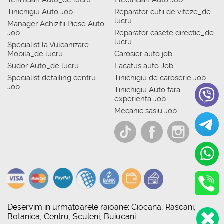
Tehnician Auto_de lucru
Electrician Auto Job
Tinichigiu Auto Job
Reparator cutii de viteze_de
lucru
Manager Achizitii Piese Auto
Job
Reparator casete directie_de
lucru
Specialist la Vulcanizare
Mobila_de lucru
Carosier auto job
Sudor Auto_de lucru
Lacatus auto Job
Specialist detailing centru
Tinichigiu de caroserie Job
Job
Tinichigiu Auto fara
experienta Job
Mecanic sasiu Job
Deservim in urmatoarele raioane: Ciocana, Rascani,
Botanica, Centru, Sculeni, Buiucani