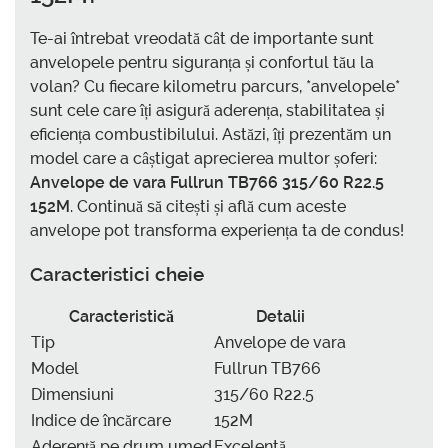
Te-ai întrebat vreodată cât de importante sunt
anvelopele pentru siguranța și confortul tău la
volan? Cu fiecare kilometru parcurs, *anvelopele*
sunt cele care îți asigură aderența, stabilitatea și
eficiența combustibilului. Astăzi, îți prezentăm un
model care a câștigat aprecierea multor șoferi:
Anvelope de vara Fullrun TB766 315/60 R22.5
152M
. Continuă să citești și află cum aceste
anvelope pot transforma experiența ta de condus!
Caracteristici cheie
Caracteristică
Detalii
Tip
Anvelope de vara
Model
Fullrun TB766
Dimensiuni
315/60 R22.5
Indice de încărcare
152M
Aderență pe drum umed
Excelentă