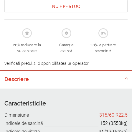
NU E PE STOC
20% reducere la
Garanție
20% la păstrare
vulcanizare
extinsă
sezonieră
verificati pretul si disponibilitatea la operator
Descriere
Caracteristicile
Dimensiune
315/60 R22.5
Indicele de sarcină
152 (3550kg)
Indicele de viteză
M (130 km/h)