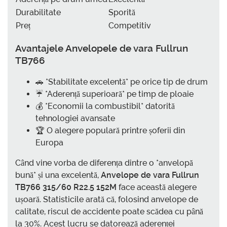
Durabilitate
Sporită
Preț
Competitiv
Avantajele
Anvelopele de vara Fullrun
TB766
🚗 *Stabilitate excelentă* pe orice tip de drum
☔ *Aderență superioară* pe timp de ploaie
💰 *Economii la combustibil* datorită
tehnologiei avansate
🏆 O alegere populară printre șoferii din
Europa
Când vine vorba de diferența dintre o *anvelopă
bună* și una excelentă,
Anvelope de vara Fullrun
TB766 315/60 R22.5 152M
face această alegere
ușoară. Statisticile arată că, folosind anvelope de
calitate, riscul de accidente poate scădea cu până
la 30%. Acest lucru se datorează aderenței