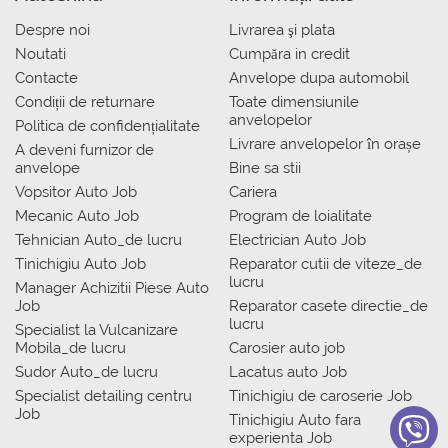
Despre noi
Livrarea şi plata
Noutati
Сumpăra in credit
Contacte
Anvelope dupa automobil
Condiții de returnare
Toate dimensiunile
anvelopelor
Politica de confidențialitate
Livrare anvelopelor în orașe
A deveni furnizor de
anvelope
Bine sa stii
Vopsitor Auto Job
Cariera
Mecanic Auto Job
Program de loialitate
Tehnician Auto_de lucru
Electrician Auto Job
Tinichigiu Auto Job
Reparator cutii de viteze_de
lucru
Manager Achizitii Piese Auto
Job
Reparator casete directie_de
lucru
Specialist la Vulcanizare
Mobila_de lucru
Carosier auto job
Sudor Auto_de lucru
Lacatus auto Job
Specialist detailing centru
Tinichigiu de caroserie Job
Job
Tinichigiu Auto fara
experienta Job