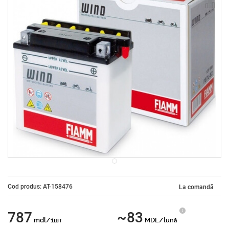
Cod produs: AT-158476
La comandă
787
~83
mdl/1шт
MDL/lună