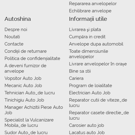
Repararea anvelopelor
Echilibrare anvelope
Autoshina
Informații utile
Despre noi
Livrarea şi plata
Noutati
Сumpăra in credit
Contacte
Anvelope dupa automobil
Condiții de returnare
Toate dimensiunile
anvelopelor
Politica de confidențialitate
Livrare anvelopelor în orașe
A deveni furnizor de
anvelope
Bine sa stii
Vopsitor Auto Job
Cariera
Mecanic Auto Job
Program de loialitate
Tehnician Auto_de lucru
Electrician Auto Job
Tinichigiu Auto Job
Reparator cutii de viteze_de
lucru
Manager Achizitii Piese Auto
Job
Reparator casete directie_de
lucru
Specialist la Vulcanizare
Mobila_de lucru
Carosier auto job
Sudor Auto_de lucru
Lacatus auto Job