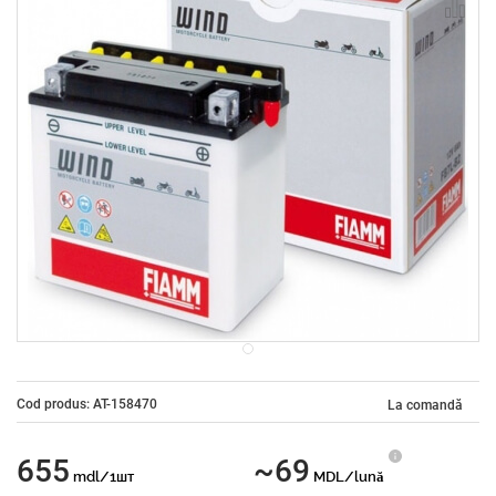
Cod produs: AT-158470
La comandă
655
~69
mdl/1шт
MDL/lună