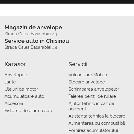
Magazin de anvelope
Strada Calea Basarabiei 44
Service auto in Chisinau
Strada Calea Basarabiei 44
Каталог
Servicii
Anvelopele
Vulcanizare Mobila
Jante
Stocare anvelope
Uleiuri de motor
Schimbarea anvelopelor
Acumulatoare auto
Taierea benzii de rulare
Accesorii
Ajutor tehnic in caz de
accident
Sisteme de alarma auto
Asistenta tehnica la blocare
Alimentarea cu combustibil
Pornirea acumulatorului