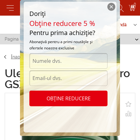
0
Doriți
Obține reducere 5 %
Contactați-ne
Serviciu de comandă
Pentru prima achiziție?
Pagina principală
/
FanFaro GSX 15W-40 4L
Abonațivă pentru a primi noutățile și
ofertele noastre exclusive
Înapoi
Uleiuri minerale FanFaro
GSX 15W-40 4L
OBȚINE REDUCERE