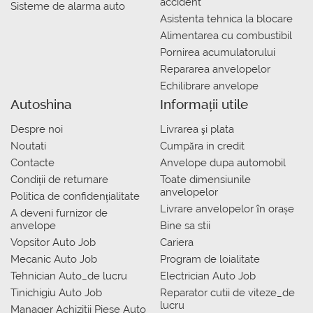
accident
Sisteme de alarma auto
Asistenta tehnica la blocare
Alimentarea cu combustibil
Pornirea acumulatorului
Repararea anvelopelor
Echilibrare anvelope
Autoshina
Informații utile
Despre noi
Livrarea şi plata
Noutati
Сumpăra in credit
Contacte
Anvelope dupa automobil
Condiții de returnare
Toate dimensiunile
anvelopelor
Politica de confidențialitate
Livrare anvelopelor în orașe
A deveni furnizor de
anvelope
Bine sa stii
Vopsitor Auto Job
Cariera
Mecanic Auto Job
Program de loialitate
Tehnician Auto_de lucru
Electrician Auto Job
Tinichigiu Auto Job
Reparator cutii de viteze_de
lucru
Manager Achizitii Piese Auto