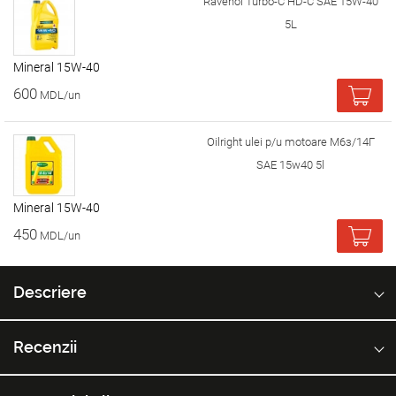
Ravenol Turbo-C HD-C SAE 15W-40
5L
Mineral 15W-40
600
MDL/un
Oilright ulei p/u motoare М6з/14Г
SAE 15w40 5l
Mineral 15W-40
450
MDL/un
Descriere
Recenzii