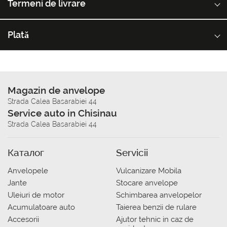
Termeni de livrare
Plată
Magazin de anvelope
Strada Calea Basarabiei 44
Service auto in Chisinau
Strada Calea Basarabiei 44
Каталог
Servicii
Anvelopele
Vulcanizare Mobila
Jante
Stocare anvelope
Uleiuri de motor
Schimbarea anvelopelor
Acumulatoare auto
Taierea benzii de rulare
Accesorii
Ajutor tehnic in caz de