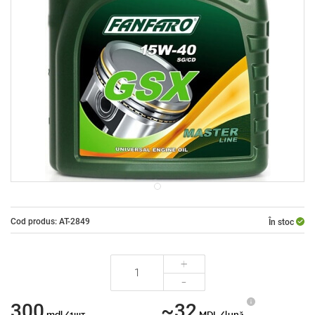
Cod produs: AT-2849
În stoc
+
-
300
~32
mdl/1шт
MDL/lună