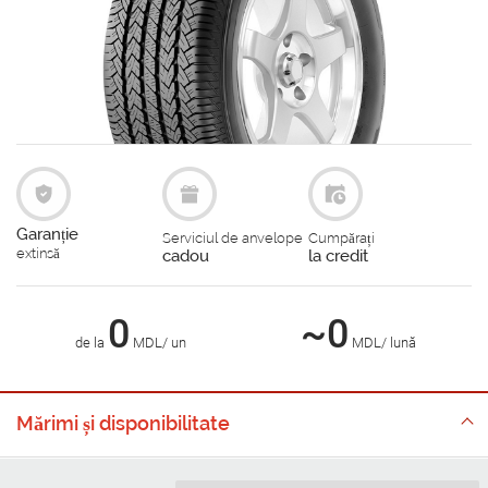
Garanție
Serviciul de anvelope
Cumpărați
extinsă
cadou
la credit
0
~0
de la
MDL/ un
MDL/ lună
Mărimi și disponibilitate