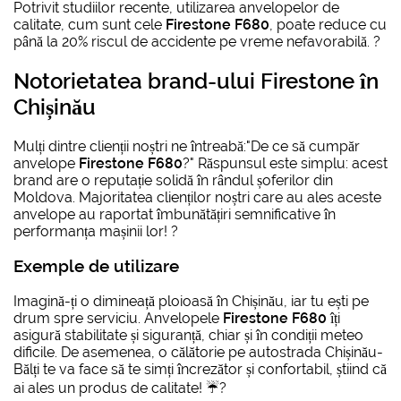
Potrivit studiilor recente, utilizarea anvelopelor de
calitate, cum sunt cele
Firestone F680
, poate reduce cu
până la 20% riscul de accidente pe vreme nefavorabilă. ?
Notorietatea brand-ului Firestone în
Chișinău
Mulți dintre clienții noștri ne întreabă:"De ce să cumpăr
anvelope
Firestone F680
?" Răspunsul este simplu: acest
brand are o reputație solidă în rândul șoferilor din
Moldova. Majoritatea clienților noștri care au ales aceste
anvelope au raportat îmbunătățiri semnificative în
performanța mașinii lor! ?
Exemple de utilizare
Imagină-ți o dimineață ploioasă în Chișinău, iar tu ești pe
drum spre serviciu. Anvelopele
Firestone F680
îți
asigură stabilitate și siguranță, chiar și în condiții meteo
dificile. De asemenea, o călătorie pe autostrada Chișinău-
Bălți te va face să te simți încrezător și confortabil, știind că
ai ales un produs de calitate! ☔?