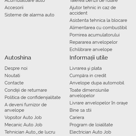
Acumulatoare auto
Taierea benzii de rulare
Accesorii
Ajutor tehnic in caz de
accident
Sisteme de alarma auto
Asistenta tehnica la blocare
Alimentarea cu combustibil
Pornirea acumulatorului
Repararea anvelopelor
Echilibrare anvelope
Autoshina
Informații utile
Despre noi
Livrarea şi plata
Noutati
Сumpăra in credit
Contacte
Anvelope dupa automobil
Condiții de returnare
Toate dimensiunile
anvelopelor
Politica de confidențialitate
Livrare anvelopelor în orașe
A deveni furnizor de
anvelope
Bine sa stii
Vopsitor Auto Job
Cariera
Mecanic Auto Job
Program de loialitate
Tehnician Auto_de lucru
Electrician Auto Job