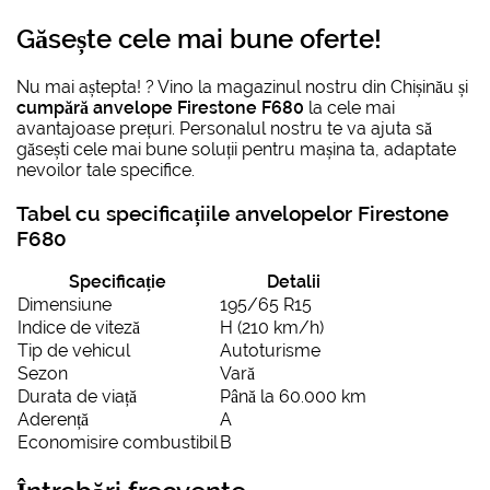
Găsește cele mai bune oferte!
Nu mai aștepta! ? Vino la magazinul nostru din Chișinău și
cumpără anvelope Firestone F680
la cele mai
avantajoase prețuri. Personalul nostru te va ajuta să
găsești cele mai bune soluții pentru mașina ta, adaptate
nevoilor tale specifice.
Tabel cu specificațiile anvelopelor Firestone
F680
Specificație
Detalii
Dimensiune
195/65 R15
Indice de viteză
H (210 km/h)
Tip de vehicul
Autoturisme
Sezon
Vară
Durata de viață
Până la 60.000 km
Aderență
A
Economisire combustibil
B