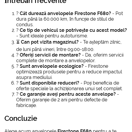
Întrebări frecvente
?
Cât durează anvelopele Firestone F680?
- Pot
dura până la 60.000 km, în funcție de stilul de
condus.
?
Ce tip de vehicul se potrivește cu acest model?
- Sunt ideale pentru autoturisme.
⏳
Can pot vizita magazinul?
- Te așteptăm zilnic,
de luni până vineri, între 09:00-18:00.
?
Oferiți servicii de montare?
- Da, oferim servicii
complete de montare a anvelopelor.
?
Sunt anvelopele ecologice?
- Firestone
optimizează produsele pentru a reduce impactul
asupra mediului.
?
Sunt disponibile reduceri?
- Poți beneficia de
oferte speciale la achiziționarea unui set complet.
?
Ce garanție aveți pentru aceste anvelope?
-
Oferim garanție de 2 ani pentru defecte de
fabricație.
Concluzie
Alege acum anvelopele
Firestone F680
pentru a te