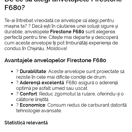
F680?
Te-ai întrebat vreodată ce anvelope să alegi pentru
mașina ta? ? Dacă ești în căutarea unei soluții sigure și
durabile, anvelopele
Firestone F680
sunt alegerea
perfectă pentru tine. Citește mai departe și descoperă
cum aceste anvelope îți pot îmbunătăți experiența de
condus în Chișinău, Moldova!
Avantajele anvelopelor Firestone F680
?️
Durabilitate
: Aceste anvelope sunt proiectate să
reziste în cele mai dificile condiții de drum.
?
Aderență excelentă
: F680 asigură o aderență
optimă pe asfalt umed sau uscat.
?
Confort
: Reduc zgomotul la rulare, oferindu-ți o
călătorie liniștită.
?
Economice
: Consum redus de carburant datorită
tehnologiei avansate.
Statistică relevantă