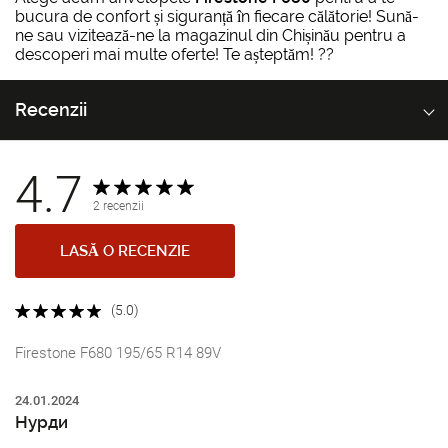
bucura de confort și siguranță în fiecare călătorie! Sună-
ne sau vizitează-ne la magazinul din Chișinău pentru a
descoperi mai multe oferte! Te așteptăm! ??
Recenzii
4.7
2 recenzii
LASĂ O RECENZIE
(5.0)
Firestone F680 195/65 R14 89V
24.01.2024
Нурди