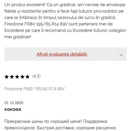
Un produs excelent! Ca un grădinar, am nevoie de anvelope
fiabile și rezistente pentru a face față tuturor provocărilor pe
care le întâlnesc în timpul sezonului de lucru în grădină.
Firestone F680 195/65 R14 89V sunt partenerii mei de
încredere pe care îi recomand cu încredere tuturor colegilor
mei grădinari!
Afișați evaluarea detaliată
(4.3)
Firestone F680 195/65 R14 89V
31.12.2023
кокоаа
Прекрасные шины по хорошей цене! Поддержка
превосходное. Быстрая доставка, хорошие расценки.