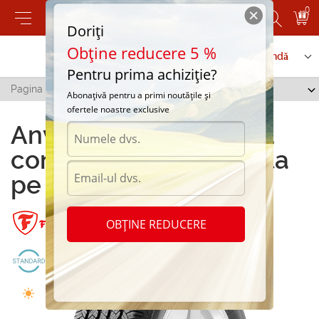
0
Doriți
Obține reducere 5 %
Contactați-ne
Serviciu de comandă
Pentru prima achiziție?
Pagina principală
/
F680
Abonațivă pentru a primi noutățile și
ofertele noastre exclusive
Anvelope F680 pentru
confortul si siguranta ta
pe sosea
OBȚINE REDUCERE