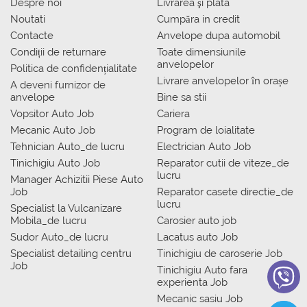
Despre noi
Livrarea şi plata
Noutati
Сumpăra in credit
Contacte
Anvelope dupa automobil
Condiții de returnare
Toate dimensiunile
anvelopelor
Politica de confidențialitate
Livrare anvelopelor în orașe
A deveni furnizor de
anvelope
Bine sa stii
Vopsitor Auto Job
Cariera
Mecanic Auto Job
Program de loialitate
Tehnician Auto_de lucru
Electrician Auto Job
Tinichigiu Auto Job
Reparator cutii de viteze_de
lucru
Manager Achizitii Piese Auto
Job
Reparator casete directie_de
lucru
Specialist la Vulcanizare
Mobila_de lucru
Carosier auto job
Sudor Auto_de lucru
Lacatus auto Job
Specialist detailing centru
Tinichigiu de caroserie Job
Job
Tinichigiu Auto fara
experienta Job
Mecanic sasiu Job