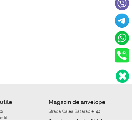
utile
Magazin de anvelope
ta
Strada Calea Basarabiei 44
edit
Service auto in Chisinau
a automobil
unile anvelopelor
Strada Calea Basarabiei 44