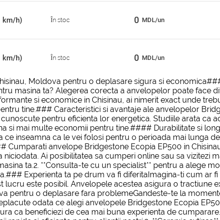
0
0 km/h)
În stoc
MDL/un
0
0 km/h)
În stoc
MDL/un
isinau, Moldova pentru o deplasare sigura si economica###
tru masina ta? Alegerea corecta a anvelopelor poate face dife
ormante si economice in Chisinau, ai nimerit exact unde trebuie
entru tine.### Caracteristici si avantaje ale anvelopelor 
noscute pentru eficienta lor energetica. Studiile arata ca
na si mai multe economii pentru tine.#### Durabilitate si long
ea ce inseamna ca le vei folosi pentru o perioada mai lunga 
# Cumparati anvelope Bridgestone Ecopia EP500 in Chisinau, 
ciodata. Ai posibilitatea sa cumperi online sau sa vizitezi
 masina ta.2. **Consulta-te cu un specialist** pentru a alege 
.### Experienta ta pe drum va fi diferitaImagina-ti cum ar fi 
t lucru este posibil. Anvelopele acestea asigura o tractiun
va pentru o deplasare fara problemeGandeste-te la momente
iri neplacute odata ce alegi anvelopele Bridgestone Ecopia 
asigura ca beneficiezi de cea mai buna experienta de cumparare.