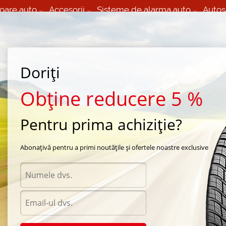
oare auto
Accesorii
Sisteme de alarma auto
Autos
60 066 000
+373 60 608 000
izare Mobila 24/7 non
Service auto in Chisinau
 toate regiunile
(L-V) 9:00 - 19:00
(Sî) 09:00-19:00
Strada Calea Basarabiei 44
Doriți
Obține reducere 5 %
Pentru prima achiziție?
vara Bridgestone
/
Ecopia EP500
Abonațivă pentru a primi noutățile și ofertele noastre exclusive