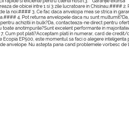
cii rapide si eficiente pentru clientii nostri.3. **Garanție extins
za de obicei intre 1 si 3 zile lucratoare in Chisinau.#### 2.
e de la noi.#### 3. Ce fac daca anvelopa mea se strica in ga
ta.#### 4. Pot returna anvelopele daca nu sunt multumit?Da, a
 pentru achizitii in bulk?Da, contacteaza-ne direct pentru ofer
oate anotimpurile?Sunt excelent performante in majoritatea 
7. Cum pot plati?Acceptam plati in numerar, card de credit/d
e Ecopia EP500, este momentul sa faci o alegere inteligenta p
u de anvelope. Nu astepta pana cand problemele vorbesc de l