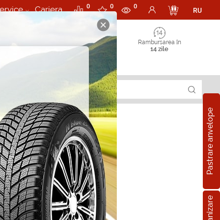
0
0
0
ervice
Cariera
RU
Rambursarea în
14 zile
Pastrare anvelope