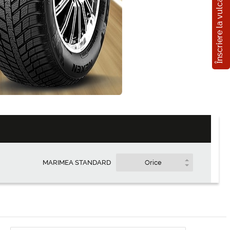
Înscriere la vulcanizare
e
Cumpărați
la credit
~340
MDL/ lună
MARIMEA STANDARD