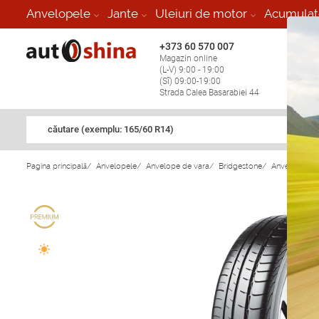
Anvelopele
Jante
Uleiuri de motor
Acumulat
+373 60 570 007
+373 
Magazin online
Vulcan
(L-V) 9:00 - 19:00
stop în
(Sî) 09:00-19:00
Strada Calea Basarabiei 44
căutare (exemplu: 165/60 R14)
Pagina principală
/
Anvelopele
/
Anvelope de vara
/
Bridgestone
/
Anvelope de 