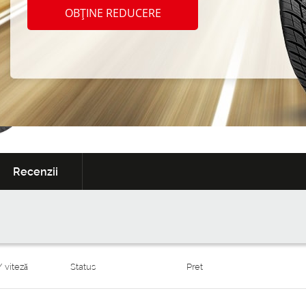
Garanție
Serviciul de anvelop
OBȚINE REDUCERE
extinsă
cadou
3 256
De la:
MDL/un
Recenzii
/ viteză
Status
Pret