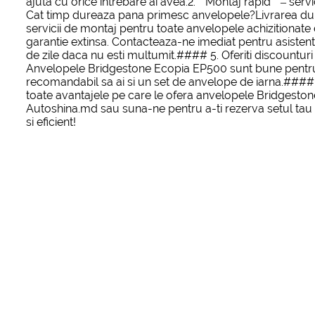
ajuta cu orice intrebare ai avea.2. **Montaj rapid** – servi
Cat timp dureaza pana primesc anvelopele?Livrarea durea
servicii de montaj pentru toate anvelopele achizitionat
garantie extinsa. Contacteaza-ne imediat pentru asisten
de zile daca nu esti multumit.#### 5. Oferiti discounturi
Anvelopele Bridgestone Ecopia EP500 sunt bune pentru t
recomandabil sa ai si un set de anvelope de iarna.#### 
toate avantajele pe care le ofera anvelopele Bridgeston
Autoshina.md sau suna-ne pentru a-ti rezerva setul ta
si eficient!