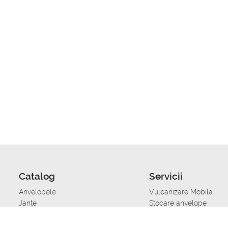
Catalog
Servicii
Anvelopele
Vulcanizare Mobila
Jante
Stocare anvelope
Uleiuri de motor
Schimbarea anvelopelo
Acumulatoare auto
Taierea benzii de rulare