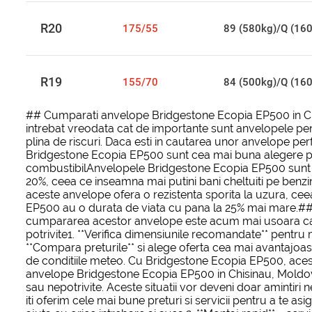
R20
175/55
89 (580kg)/Q (16
R19
155/70
84 (500kg)/Q (16
## Cumparati anvelope Bridgestone Ecopia EP500 in Ch
intrebat vreodata cat de importante sunt anvelopele pen
plina de riscuri. Daca esti in cautarea unor anvelope perf
Bridgestone Ecopia EP500 sunt cea mai buna alegere p
combustibilAnvelopele Bridgestone Ecopia EP500 sunt cu
20%, ceea ce inseamna mai putini bani cheltuiti pe benzi
aceste anvelope ofera o rezistenta sporita la uzura, ce
EP500 au o durata de viata cu pana la 25% mai mare.##
cumpararea acestor anvelope este acum mai usoara ca ni
potrivite1. **Verifica dimensiunile recomandate** pentru
**Compara preturile** si alege oferta cea mai avantajoasa
de conditiile meteo. Cu Bridgestone Ecopia EP500, aces
anvelope Bridgestone Ecopia EP500 in Chisinau, Moldo
sau nepotrivite. Aceste situatii vor deveni doar amint
iti oferim cele mai bune preturi si servicii pentru a te 