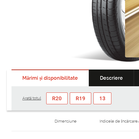
Mărimi și disponibilitate
Descriere
R20
R19
13
Arată totul
Dimensiune
Indicele de încărcare