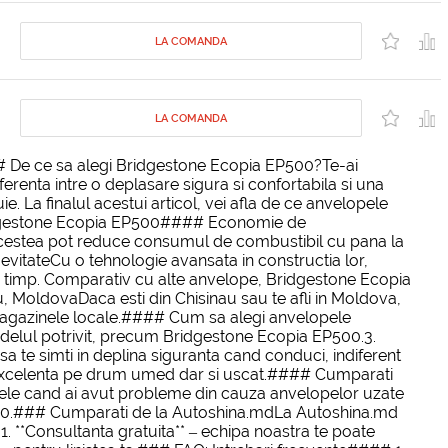
LA COMANDA
LA COMANDA
 De ce sa alegi Bridgestone Ecopia EP500?Te-ai
renta intre o deplasare sigura si confortabila si una
. La finalul acestui articol, vei afla de ce anvelopele
Bridgestone Ecopia EP500#### Economie de
 acestea pot reduce consumul de combustibil cu pana la
evitateCu o tehnologie avansata in constructia lor,
de timp. Comparativ cu alte anvelope, Bridgestone Ecopia
MoldovaDaca esti din Chisinau sau te afli in Moldova,
 magazinele locale.#### Cum sa alegi anvelopele
modelul potrivit, precum Bridgestone Ecopia EP500.3.
sa te simti in deplina siguranta cand conduci, indiferent
e excelenta pe drum umed dar si uscat.#### Cumparati
le cand ai avut probleme din cauza anvelopelor uzate
EP500.### Cumparati de la Autoshina.mdLa Autoshina.md
1. **Consultanta gratuita** – echipa noastra te poate