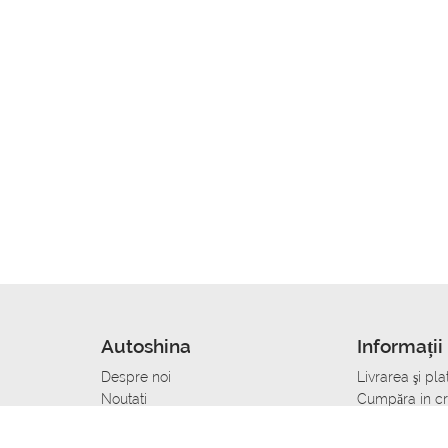
Autoshina
Informații 
Despre noi
Livrarea şi pla
Noutati
Сumpăra in cr
r
Cariera
Anvelope dup
Contacte
Toate dimensi