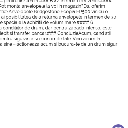
a** – pentru linistea ta.### FAQ: Intrebari frecvente#### 1.
 Pot monta anvelopele la voi in magazin?Da, oferim
rantie?Anvelopele Bridgestone Ecopia EP500 vin cu o
i posibilitatea de a returna anvelopele in termen de 30
te speciale la achizitii de volum mare.#### 6.
conditiilor de drum, dar pentru zapada intensa, este
ebit si transfer bancar.### ConcluzieAcum, cand stii
entru siguranta si economiile tale. Vino acum la
a sine – actioneaza acum si bucura-te de un drum sigur