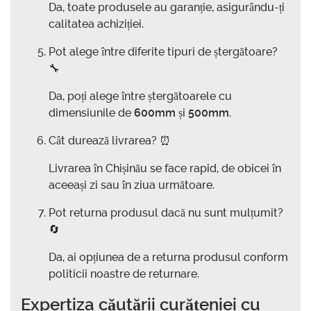
Da, toate produsele au garanție, asigurându-ți
calitatea achiziției.
Pot alege între diferite tipuri de ștergătoare?
🔧
Da, poți alege între ștergătoarele cu
dimensiunile de
600mm
și
500mm
.
Cât durează livrarea? ⏰
Livrarea în Chișinău se face rapid, de obicei în
aceeași zi sau în ziua următoare.
Pot returna produsul dacă nu sunt mulțumit?
🔄
Da, ai opțiunea de a returna produsul conform
politicii noastre de returnare.
Expertiza căutării curățeniei cu