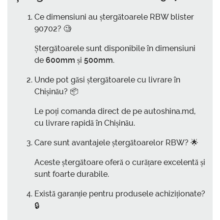
Ce dimensiuni au ștergătoarele RBW blister
90702? 🧐
Ștergătoarele sunt disponibile în dimensiuni
de
600mm
și
500mm
.
Unde pot găsi ștergătoarele cu livrare în
Chișinău? 📦
Le poți comanda direct de pe autoshina.md,
cu livrare rapidă în Chișinău.
Care sunt avantajele ștergătoarelor RBW? 🌟
Aceste ștergătoare oferă o curățare excelentă și
sunt foarte durabile.
Există garanție pentru produsele achiziționate?
🔒