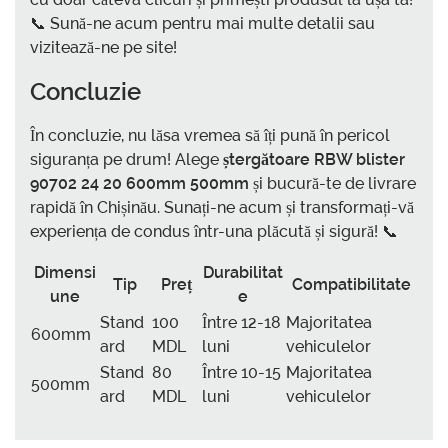
📞 Sună-ne acum pentru mai multe detalii sau
vizitează-ne pe site!
Concluzie
În concluzie, nu lăsa vremea să îți pună în pericol
siguranța pe drum! Alege
ștergătoare RBW blister
90702 24 20 600mm 500mm
și bucură-te de livrare
rapidă în Chișinău. Sunați-ne acum și transformați-vă
experiența de condus într-una plăcută și sigură! 📞
Dimensi
Durabilitat
Tip
Preț
Compatibilitate
une
e
Stand
100
Între 12-18
Majoritatea
600mm
ard
MDL
luni
vehiculelor
Stand
80
Între 10-15
Majoritatea
500mm
ard
MDL
luni
vehiculelor