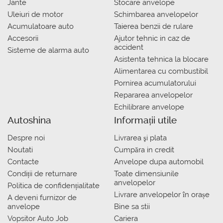
Jante
Stocare anvelope
Uleiuri de motor
Schimbarea anvelopelor
Acumulatoare auto
Taierea benzii de rulare
Accesorii
Ajutor tehnic in caz de
accident
Sisteme de alarma auto
Asistenta tehnica la blocare
Alimentarea cu combustibil
Pornirea acumulatorului
Repararea anvelopelor
Echilibrare anvelope
Autoshina
Informații utile
Despre noi
Livrarea şi plata
Noutati
Сumpăra in credit
Contacte
Anvelope dupa automobil
Condiții de returnare
Toate dimensiunile
anvelopelor
Politica de confidențialitate
Livrare anvelopelor în orașe
A deveni furnizor de
anvelope
Bine sa stii
Vopsitor Auto Job
Cariera