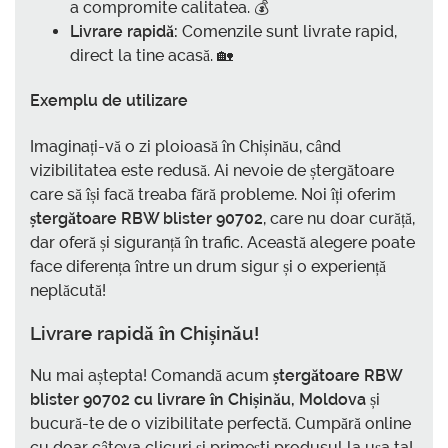
a compromite calitatea. 💰
Livrare rapidă:
Comenzile sunt livrate rapid,
direct la tine acasă. 🏡
Exemplu de utilizare
Imaginați-vă o zi ploioasă în Chișinău, când
vizibilitatea este redusă. Ai nevoie de ștergătoare
care să își facă treaba fără probleme. Noi îți oferim
ștergătoare RBW blister 90702
, care nu doar curăță,
dar oferă și siguranță în trafic. Această alegere poate
face diferența între un drum sigur și o experiență
neplăcută!
Livrare rapidă în Chișinău!
Nu mai aștepta! Comandă acum
ștergătoare RBW
blister 90702 cu livrare în Chișinău, Moldova
și
bucură-te de o vizibilitate perfectă. Cumpără online
cu doar câteva clicuri și primești produsul la ușa ta!