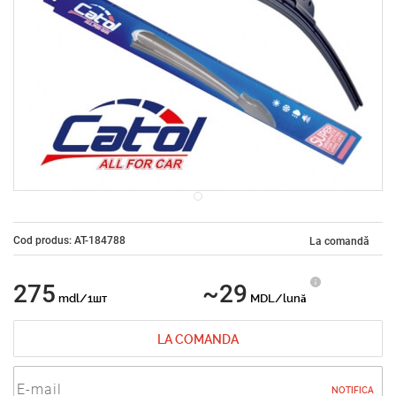
Cod produs: AT-184788
La comandă
275
~29
mdl/1шт
MDL/lună
LA COMANDA
NOTIFICA