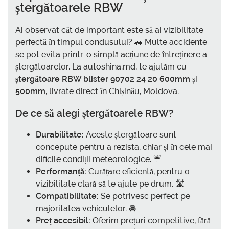
ștergătoarele RBW
Ai observat cât de important este să ai vizibilitate
perfectă în timpul condusului? 🚗 Multe accidente
se pot evita printr-o simplă acțiune de întreținere a
ștergătoarelor. La autoshina.md, te ajutăm cu
ștergătoare RBW blister 90702 24 20 600mm
și
500mm
, livrate direct în Chișinău, Moldova.
De ce să alegi ștergătoarele RBW?
Durabilitate:
Aceste ștergătoare sunt
concepute pentru a rezista, chiar și în cele mai
dificile condiții meteorologice. ☔
Performanță:
Curățare eficientă, pentru o
vizibilitate clară să te ajute pe drum. 🛣️
Compatibilitate:
Se potrivesc perfect pe
majoritatea vehiculelor. 🚘
Preț accesibil:
Oferim prețuri competitive, fără