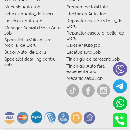
Vopsitor Auto Job
Cariera
Mecanic Auto Job
Program de loialitate
Tehnician Auto_de lucru
Electrician Auto Job
Tinichigiu Auto Job
Reparator cutii de viteze_de
lucru
Manager Achizitii Piese Auto
Job
Reparator casete directie_de
lucru
Specialist la Vulcanizare
Mobila_de lucru
Carosier auto job
Sudor Auto_de lucru
Lacatus auto Job
Specialist detailing centru
Tinichigiu de caroserie Job
Job
Tinichigiu Auto fara
experienta Job
Mecanic sasiu Job