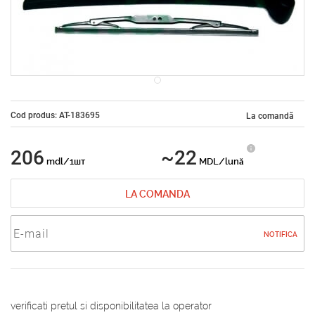
Cod produs: AT-183695
La comandă
206
~22
mdl/1шт
MDL/lună
LA COMANDA
NOTIFICA
verificati pretul si disponibilitatea la operator