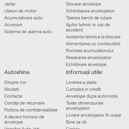
Jante
Stocare anvelope
Uleiuri de motor
Schimbarea anvelopelor
Acumulatoare auto
Taierea benzii de rulare
Accesorii
Ajutor tehnic in caz de
accident
Sisteme de alarma auto
Asistenta tehnica la blocare
Alimentarea cu combustibil
Pornirea acumulatorului
Repararea anvelopelor
Echilibrare anvelope
Autoshina
Informații utile
Despre noi
Livrarea şi plata
Noutati
Сumpăra in credit
Contacte
Anvelope dupa automobil
Condiții de returnare
Toate dimensiunile
anvelopelor
Politica de confidențialitate
Livrare anvelopelor în orașe
A deveni furnizor de
anvelope
Bine sa stii