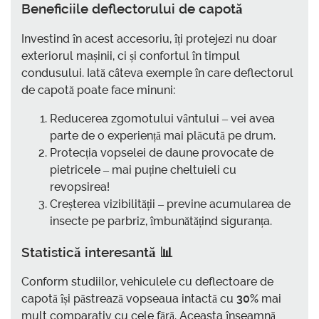
Beneficiile deflectorului de capotă
Investind în acest accesoriu, îți protejezi nu doar
exteriorul mașinii, ci și confortul în timpul
condusului. Iată câteva exemple în care deflectorul
de capotă poate face minuni:
Reducerea zgomotului vântului – vei avea
parte de o experiență mai plăcută pe drum.
Protecția vopselei de daune provocate de
pietricele – mai puține cheltuieli cu
revopsirea!
Creșterea vizibilității – previne acumularea de
insecte pe parbriz, îmbunătățind siguranța.
Statistică interesantă 📊
Conform studiilor, vehiculele cu deflectoare de
capotă își păstrează vopseaua intactă cu
30%
mai
mult comparativ cu cele fără. Aceasta înseamnă