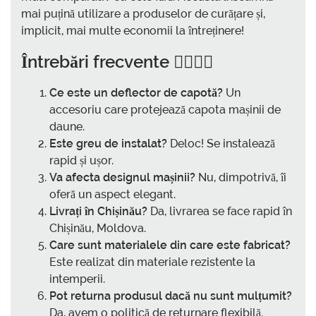
mai puțină utilizare a produselor de curățare și,
implicit, mai multe economii la întreținere!
Întrebări frecvente 🤷‍♂️🤷‍♀️
Ce este un deflector de capotă?
Un
accesoriu care protejează capota mașinii de
daune.
Este greu de instalat?
Deloc! Se instalează
rapid și ușor.
Va afecta designul mașinii?
Nu, dimpotrivă, îi
oferă un aspect elegant.
Livrați în Chișinău?
Da, livrarea se face rapid în
Chișinău, Moldova.
Care sunt materialele din care este fabricat?
Este realizat din materiale rezistente la
intemperii.
Pot returna produsul dacă nu sunt mulțumit?
Da, avem o politică de returnare flexibilă.