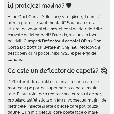
Îți protejezi mașina? 🛡️
Ai un Opel Corsa D din 2007 și te gândești cum să-i
oferi o protecție suplimentară? Sau poate te-ai
săturat de zgomotele inestetice și de deteriorările
cauzate de intemperii? Dacă da, ai ajuns la locul
potrivit!
Cumpără Deflectorul capotei OP 07 Opel
Corsa D c 2007 cu livrare în Chișinău, Moldova
și
descoperă cum poate îmbunătăți experiența de
condus.
Ce este un deflector de capotă? 🤔
Deflectorul de capotă este un accesoriu care se
montează pe partea superioară a capotei mașinii
tale. El are rolul de a redirecționa curentul de aer,
protejând astfel sticla din față și vopseaua mașinii de
pietricele, insecte și alte obiecte care pot cauza
daune. E un mic detaliu care poate face o mare