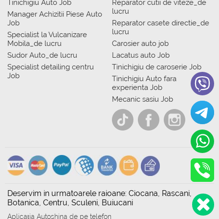
Tinichigiu Auto Job
Reparator cutii de viteze_de
lucru
Manager Achizitii Piese Auto
Job
Reparator casete directie_de
lucru
Specialist la Vulcanizare
Mobila_de lucru
Carosier auto job
Sudor Auto_de lucru
Lacatus auto Job
Specialist detailing centru
Tinichigiu de caroserie Job
Job
Tinichigiu Auto fara
experienta Job
Mecanic sasiu Job
Deservim in urmatoarele raioane: Ciocana, Rascani,
Botanica, Centru, Sculeni, Buiucani
Aplicația Autoshina de pe telefon