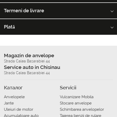
Termeni de livrare
Plată
Magazin de anvelope
Strada Calea Basarabiei 44
Service auto in Chisinau
Strada Calea Basarabiei 44
Каталог
Servicii
Anvelopele
Vulcanizare Mobila
Jante
Stocare anvelope
Uleiuri de motor
Schimbarea anvelopelor
Acumulatoare auto
Taierea benzii de rulare