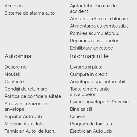
Accesorii
Ajutor tehnic in caz de
accident
Sisteme de alarma auto
Asistenta tehnica la blocare
Alimentarea cu combustibil
Pornirea acumulatorului
Repararea anvelopelor
Echilibrare anvelope
Autoshina
Informații utile
Despre noi
Livrarea şi plata
Noutati
Сumpăra in credit
Contacte
Anvelope dupa automobil
Condiții de returnare
Toate dimensiunile
anvelopelor
Politica de confidențialitate
Livrare anvelopelor în orașe
A deveni furnizor de
anvelope
Bine sa stii
Vopsitor Auto Job
Cariera
Mecanic Auto Job
Program de loialitate
Tehnician Auto_de lucru
Electrician Auto Job