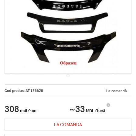
Cod produs: AT-186620
La comandă
308
~33
mdl/1шт
MDL/lună
LA COMANDA