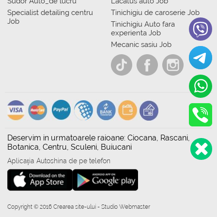
Sudor Auto_de lucru
Lacatus auto Job
Specialist detailing centru
Tinichigiu de caroserie Job
Job
Tinichigiu Auto fara
experienta Job
Mecanic sasiu Job
Deservim in urmatoarele raioane: Ciocana, Rascani,
Botanica, Centru, Sculeni, Buiucani
Aplicația Autoshina de pe telefon
Copyright © 2016 Crearea site-ului - Studio Webmaster