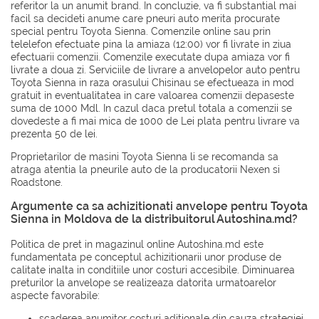
referitor la un anumit brand. In concluzie, va fi substantial mai
facil sa decideti anume care pneuri auto merita procurate
special pentru Toyota Sienna. Comenzile online sau prin
telelefon efectuate pina la amiaza (12:00) vor fi livrate in ziua
efectuarii comenzii. Comenzile executate dupa amiaza vor fi
livrate a doua zi. Serviciile de livrare a anvelopelor auto pentru
Toyota Sienna in raza orasului Chisinau se efectueaza in mod
gratuit in eventualitatea in care valoarea comenzii depaseste
suma de 1000 Mdl. In cazul daca pretul totala a comenzii se
dovedeste a fi mai mica de 1000 de Lei plata pentru livrare va
prezenta 50 de lei.
Proprietarilor de masini Toyota Sienna li se recomanda sa
atraga atentia la pneurile auto de la producatorii
Nexen
si
Roadstone
.
Argumente ca sa achizitionati anvelope pentru Toyota
Sienna in Moldova de la distribuitorul Autoshina.md?
Politica de pret in magazinul online Autoshina.md este
fundamentata pe conceptul achizitionarii unor produse de
calitate inalta in conditiile unor costuri accesibile. Diminuarea
preturilor la anvelope se realizeaza datorita urmatoarelor
aspecte favorabile:
scaderea anumitor costuri aditionale din cauza strategiei