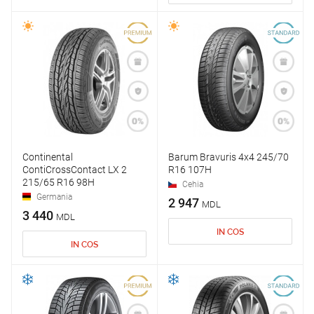
Continental
Barum Bravuris 4x4 245/70
ContiCrossContact LX 2
R16 107H
215/65 R16 98H
Cehia
Germania
2 947
MDL
3 440
MDL
IN COS
IN COS