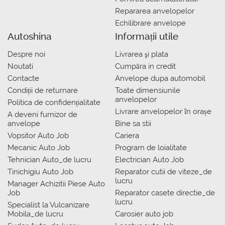
Repararea anvelopelor
Echilibrare anvelope
Autoshina
Informații utile
Despre noi
Livrarea şi plata
Noutati
Сumpăra in credit
Contacte
Anvelope dupa automobil
Condiții de returnare
Toate dimensiunile
anvelopelor
Politica de confidențialitate
Livrare anvelopelor în orașe
A deveni furnizor de
anvelope
Bine sa stii
Vopsitor Auto Job
Cariera
Mecanic Auto Job
Program de loialitate
Tehnician Auto_de lucru
Electrician Auto Job
Tinichigiu Auto Job
Reparator cutii de viteze_de
lucru
Manager Achizitii Piese Auto
Job
Reparator casete directie_de
lucru
Specialist la Vulcanizare
Mobila_de lucru
Carosier auto job