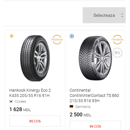
Hankook Kinergy Eco 2
Continental
K435 205/55 R16 91H
ContiWinterContact TS 860
215/55 R16 93H
Coreea
Germania
1 628
MDL
2 500
MDL
IN COS
IN COS