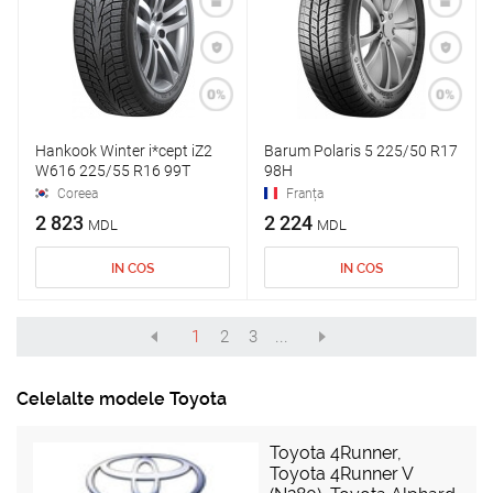
Hankook Winter i*cept iZ2
Barum Polaris 5 225/50 R17
W616 225/55 R16 99T
98H
Coreea
Franța
2 823
2 224
MDL
MDL
IN COS
IN COS
1
2
3
...
Celelalte modele Toyota
Toyota 4Runner
,
Toyota 4Runner V