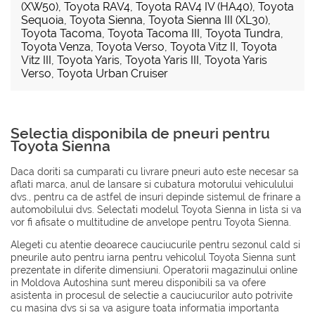
(XW50)
,
Toyota RAV4
,
Toyota RAV4 IV (HA40)
,
Toyota
Sequoia
,
Toyota Sienna
,
Toyota Sienna III (XL30)
,
Toyota Tacoma
,
Toyota Tacoma III
,
Toyota Tundra
,
Toyota Venza
,
Toyota Verso
,
Toyota Vitz II
,
Toyota
Vitz III
,
Toyota Yaris
,
Toyota Yaris III
,
Toyota Yaris
Verso
,
Toyota Urban Cruiser
Selectia disponibila de pneuri pentru
Toyota Sienna
Daca doriti sa cumparati cu livrare pneuri auto este necesar sa
aflati marca, anul de lansare si cubatura motorului vehiculului
dvs., pentru ca de astfel de insuri depinde sistemul de frinare a
automobilului dvs. Selectati modelul Toyota Sienna in lista si va
vor fi afisate o multitudine de anvelope pentru Toyota Sienna.
Alegeti cu atentie deoarece cauciucurile pentru sezonul cald si
pneurile auto pentru iarna pentru vehicolul Toyota Sienna sunt
prezentate in diferite dimensiuni. Operatorii magazinului online
in Moldova Autoshina sunt mereu disponibili sa va ofere
asistenta in procesul de selectie a cauciucurilor auto potrivite
cu masina dvs si sa va asigure toata informatia importanta