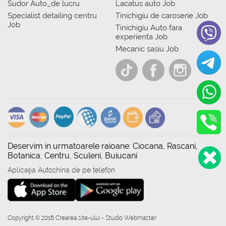
Sudor Auto_de lucru
Lacatus auto Job
Specialist detailing centru
Tinichigiu de caroserie Job
Job
Tinichigiu Auto fara
experienta Job
Mecanic sasiu Job
Deservim in urmatoarele raioane: Ciocana, Rascani,
Botanica, Centru, Sculeni, Buiucani
Aplicația Autoshina de pe telefon
Copyright © 2016 Crearea site-ului - Studio Webmaster