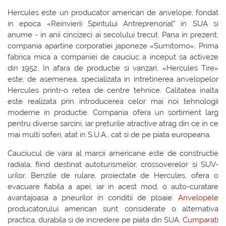
Hercules este un producator american de anvelope, fondat
in epoca «Reinvierii Spiritului Antreprenorial" in SUA si
anume - in anii cincizeci ai secolului trecut. Pana in prezent,
compania apartine corporatiei japoneze «Sumitomo». Prima
fabrica mica a companiei de cauciuc a inceput sa activeze
din 1952. In afara de productie si vanzari, «Hercules Tire»
este, de asemenea, specializata in intretinerea anvelopelor
Hercules printr-o retea de centre tehnice. Calitatea inalta
este realizata prin introducerea celor mai noi tehnologii
moderne in productie. Compania ofera un sortiment larg
pentru diverse sarcini, iar preturile atractive atrag din ce in ce
mai multi soferi, atat in S.U.A., cat si de pe piata europeana.
Cauciucul de vara al marcii americane este de constructie
radiala, fiind destinat autoturismelor, crossoverelor si SUV-
urilor. Benzile de rulare, proiectate de Hercules, ofera o
evacuare fiabila a apei, iar in acest mod, o auto-curatare
avantajoasa a pneurilor in conditii de ploaie.
Anvelopele
producatorului american sunt considerate o alternativa
practica, durabila si de incredere pe piata din SUA.
Cumparati