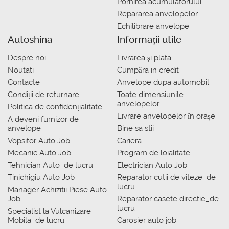
Pornirea acumulatorului
Repararea anvelopelor
Echilibrare anvelope
Autoshina
Informații utile
Despre noi
Livrarea şi plata
Noutati
Сumpăra in credit
Contacte
Anvelope dupa automobil
Condiții de returnare
Toate dimensiunile
anvelopelor
Politica de confidențialitate
Livrare anvelopelor în orașe
A deveni furnizor de
anvelope
Bine sa stii
Vopsitor Auto Job
Cariera
Mecanic Auto Job
Program de loialitate
Tehnician Auto_de lucru
Electrician Auto Job
Tinichigiu Auto Job
Reparator cutii de viteze_de
lucru
Manager Achizitii Piese Auto
Job
Reparator casete directie_de
lucru
Specialist la Vulcanizare
Mobila_de lucru
Carosier auto job