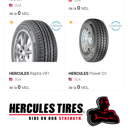
SUA
SUA
0
de la
MDL
0
de la
MDL
HERCULES
Raptis VR1
HERCULES
Power CV
SUA
SUA
0
0
de la
MDL
de la
MDL