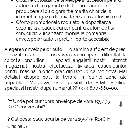
Optiune colosala de anvelope si accesorii pentru
automobil cu garantie de la companiile de
producere si cu o garantie marita chiar de la
internet magazin de anvelope auto autoshina.md;
Oferte promotionale regulate la depozitarea
sezoniera a cauciucurilor pentru automobil si
servicii de vulcanizare mobila la comanda
anvelopelor auto si preturi foarte accesibile.
Alegerea anvelopelor auto — o sarcina suficient de grea.
In cazul in care la dumneavoastra au aparut dificultati la
selectia pneurilor — apelati angajatii nostri. Internet
magazinul nostru efectueaza livrarea cauciucurilor
pentru masina in orice oras din Republica Moldova. Mai
detaliat despre cost la livrare in felurite zone ale
Republicii Moldova, este posibil de aflat, apelind
specialistii nostri dupa numarul ?? +373 600-660-00.
🤔 Unde pot cumpara anvelope de vara 195/75
R14C convenabil?
❓ Cat costa cauciucurile de vara 195/75 R14C in
Chisinau?