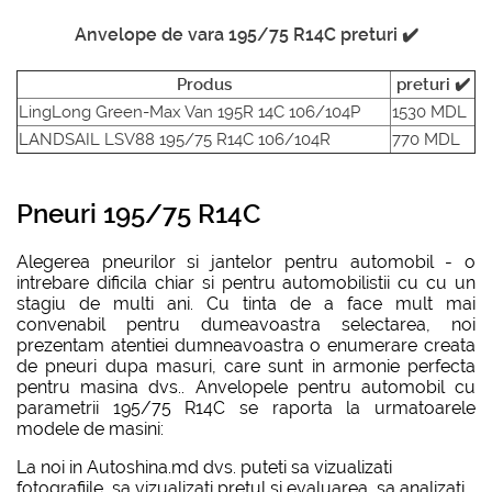
Anvelope de vara 195/75 R14C preturi ✔️
Produs
preturi ✔️
LingLong Green-Max Van 195R 14C 106/104P
1530 MDL
LANDSAIL LSV88 195/75 R14C 106/104R
770 MDL
Pneuri 195/75 R14C
Alegerea pneurilor si jantelor pentru automobil - o
intrebare dificila chiar si pentru automobilistii cu cu un
stagiu de multi ani. Cu tinta de a face mult mai
convenabil pentru dumeavoastra selectarea, noi
prezentam atentiei dumneavoastra o enumerare creata
de pneuri dupa masuri, care sunt in armonie perfecta
pentru masina dvs.. Anvelopele pentru automobil cu
parametrii 195/75 R14C se raporta la urmatoarele
modele de masini:
La noi in Autoshina.md dvs. puteti sa vizualizati
fotografiile, sa vizualizati pretul si evaluarea, sa analizati