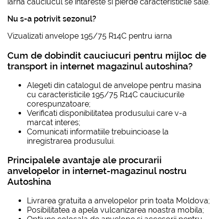
iarna cauciucul se intareste si pierde caracteristicile sale.
Nu s-a potrivit sezonul?
Vizualizati
anvelope 195/75 R14C pentru iarna
Cum de dobindit cauciucuri pentru mijloc de
transport in internet magazinul autoshina?
Alegeti din catalogul de anvelope pentru masina
cu caracteristicile
195/75 R14C
cauciucurile
corespunzatoare;
Verificati disponibilitatea produsului care v-a
marcat interes;
Comunicati informatiile trebuincioase la
inregistrarea produsului.
Principalele avantaje ale procurarii
anvelopelor in internet-magazinul nostru
Autoshina
Livrarea gratuita a anvelopelor prin toata Moldova;
Posibilitatea a apela vulcanizarea noastra mobila;