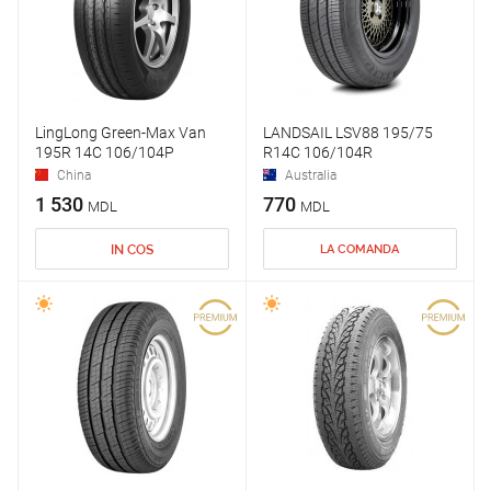
LingLong Green-Max Van
LANDSAIL LSV88 195/75
195R 14C 106/104P
R14C 106/104R
China
Australia
1 530
770
MDL
MDL
IN COS
LA COMANDA