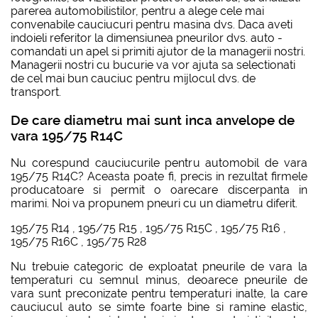
parerea automobilistilor, pentru a alege cele mai
convenabile cauciucuri pentru masina dvs. Daca aveti
indoieli referitor la dimensiunea pneurilor dvs. auto -
comandati un apel si primiti ajutor de la managerii nostri.
Managerii nostri cu bucurie va vor ajuta sa selectionati
de cel mai bun cauciuc pentru mijlocul dvs. de
transport.
De care diametru mai sunt inca anvelope de
vara 195/75 R14C
Nu corespund cauciucurile pentru automobil de vara
195/75 R14C? Aceasta poate fi, precis in rezultat firmele
producatoare si permit o oarecare discerpanta in
marimi. Noi va propunem pneuri cu un diametru diferit.
195/75 R14
,
195/75 R15
,
195/75 R15C
,
195/75 R16
,
195/75 R16C
,
195/75 R28
Nu trebuie categoric de exploatat pneurile de vara la
temperaturi cu semnul minus, deoarece pneurile de
vara sunt preconizate pentru temperaturi inalte, la care
cauciucul auto se simte foarte bine si ramine elastic,