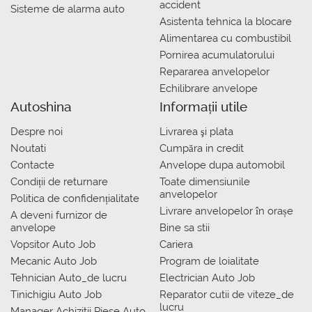
accident
Sisteme de alarma auto
Asistenta tehnica la blocare
Alimentarea cu combustibil
Pornirea acumulatorului
Repararea anvelopelor
Echilibrare anvelope
Autoshina
Informații utile
Despre noi
Livrarea şi plata
Noutati
Сumpăra in credit
Contacte
Anvelope dupa automobil
Condiții de returnare
Toate dimensiunile
anvelopelor
Politica de confidențialitate
Livrare anvelopelor în orașe
A deveni furnizor de
anvelope
Bine sa stii
Vopsitor Auto Job
Cariera
Mecanic Auto Job
Program de loialitate
Tehnician Auto_de lucru
Electrician Auto Job
Tinichigiu Auto Job
Reparator cutii de viteze_de
lucru
Manager Achizitii Piese Auto