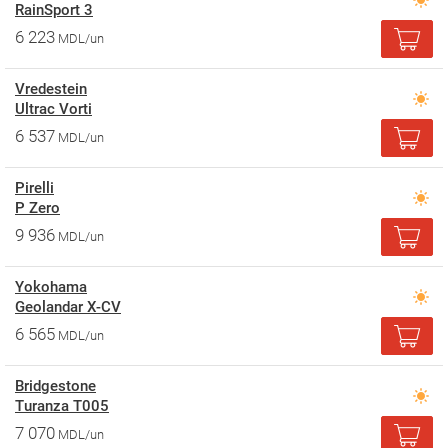
RainSport 3
6 223
MDL/un
Vredestein
Ultrac Vorti
6 537
MDL/un
Pirelli
P Zero
9 936
MDL/un
Yokohama
Geolandar X-CV
6 565
MDL/un
Bridgestone
Turanza T005
7 070
MDL/un