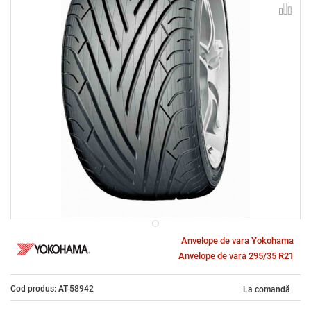
Anvelope de vara Yokohama
Anvelope de vara 295/35 R21
Cod produs: AT-58942
La comandă