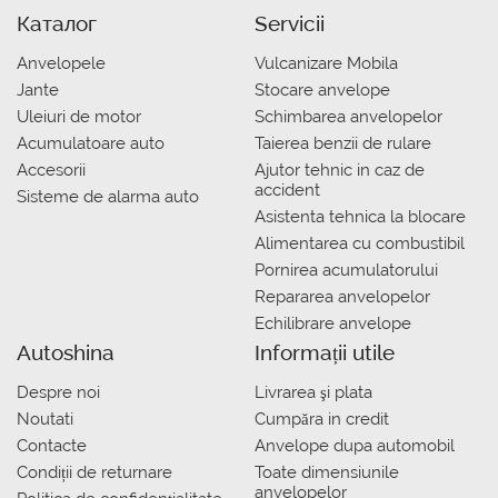
Каталог
Servicii
Anvelopele
Vulcanizare Mobila
Jante
Stocare anvelope
Uleiuri de motor
Schimbarea anvelopelor
Acumulatoare auto
Taierea benzii de rulare
Accesorii
Ajutor tehnic in caz de
accident
Sisteme de alarma auto
Asistenta tehnica la blocare
Alimentarea cu combustibil
Pornirea acumulatorului
Repararea anvelopelor
Echilibrare anvelope
Autoshina
Informații utile
Despre noi
Livrarea şi plata
Noutati
Сumpăra in credit
Contacte
Anvelope dupa automobil
Condiții de returnare
Toate dimensiunile
anvelopelor